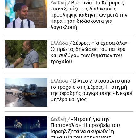
Διεθνή
Βρετανία: Το Κέιμπριτζ
επανεξετάζει τις διαδικασίες
πρόσληψης καθηγητών μετά την
παραίτηση διδάσκοντα για
λογοκλοπή
Ελλάδα
Σέρρες: «Τα έχασα όλα» -
Οι πρώτες δηλώσεις του πατέρα
και συζύγου των θυμάτων του
τροχαίου
Ελλάδα
Βίντεο ντοκουμέντο από
το τροχαίο στις Σέρρες: Η στιγμή
της σφοδρής σύγκρουσης - Νεκροί
μητέρα και γιος
Διεθνή
«Ντροπή για την
Πορτογαλία»: Η πρεσβεία του
Ισραήλ ζητά να ακυρωθεί η
συναυλία του Kanye West