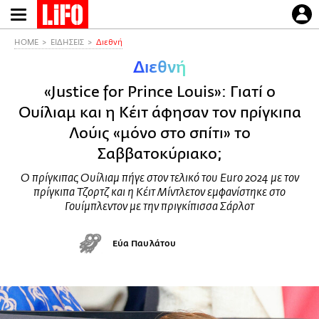
Παράκαμψη
προς
το
HOME
ΕΙΔΗΣΕΙΣ
Διεθνή
κυρίως
Διεθνή
περιεχόμενο
«Justice for Prince Louis»: Γιατί ο
Ουίλιαμ και η Κέιτ άφησαν τον πρίγκιπα
Λούις «μόνο στο σπίτι» το
Σαββατοκύριακο;
Ο πρίγκιπας Ουίλιαμ πήγε στον τελικό του Euro 2024 με τον
πρίγκιπα Τζορτζ και η Κέιτ Μίντλετον εμφανίστηκε στο
Γουίμπλεντον με την πριγκίπισσα Σάρλοτ
Εύα Παυλάτου