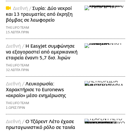
Διεθνή /
Συρία: Δύο νεκροί
και 13 τραυματίες από έκρηξη
βόμβας σε λεωφορείο
THE LIFO TEAM
15 ΛΕΠΤΑ ΠΡΙΝ
Διεθνή /
Η EasyJet συμφώνησε
να εξαγοραστεί από αμερικανική
εταιρεία έναντι 5,7 δισ. λιρών
THE LIFO TEAM
32 ΛΕΠΤΑ ΠΡΙΝ
Διεθνή /
Λευκορωσία:
Χαρακτήρισε το Euronews
«ακραίο» μέσο ενημέρωσης
THE LIFO TEAM
1 ΩΡΕΣ ΠΡΙΝ
Διεθνή /
Ο Τζάρεντ Λέτο έχασε
πρωταγωνιστικό ρόλο σε ταινία