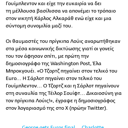
Γουίμπλεντον και είχε την ευκαιρία να δει
τη μέλλουσα βασίλισσα να απονέμει το τρόπαιο
στον νικητή Κάρλος Αλκαράθ ενώ είχε και μια
σύντομη συνομιλία μαζί του.
Οι θαυμαστές του πρίγκιπα Λούις αναρωτήθηκαν
στα μέσα κοινωνικής δικτύωσης γιατί οι γονείς
του τον άφησαν σπίτι, με πρώτη την
δημοσιογράφο της Washington Post, Έλα
Μπροκγουέι. «Ο Τζορτζ πηγαίνει στον τελικό του
Euro... Η Σάρλοτ πηγαίνει στον τελικό του
Γουίμπλεντον... Ο Τζορτζ και η Σάρλοτ πηγαίνουν
στη συναυλία της Τέιλορ Σουίφτ... Δικαιοσύνη για
τον πρίγκιπα Λούις!», έγραψε η δημοσιογράφος
στον λογαριασμό της στο X (πρώην Twitter).
George gets Euros final … Charlotte