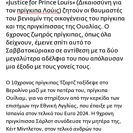
«Justice for Prince Louis» (Δικαιοσύνη για
τον
πρίγκιπα Λούις
) ζητούν οι θαυμαστές
του βενιαμίν της οικογένειας του πρίγκιπα
και της πριγκίπισσας της Ουαλίας. Ο
6χρονος ζωηρός πρίγκιπας, όπως όλα
δείχνουν, έμεινε σπίτι αυτό το
Σαββατοκύριακο σε αντίθεση με τα δύο
μεγαλύτερα αδέλφια του που απόλαυσαν
μια έξοδο με τους γονείς τους.
Ο 10χρονος πρίγκιπας Τζορτζ ταξίδεψε στο
Βερολίνο μαζί με τον πατέρα του, πρίγκιπα
Ουίλιαμ, για να στηρίξουν από την κερκίδα των
επισήμων την Εθνική Αγγλίας, που έπαιξε με την
Ισπανία στον τελικό του Euro 2024. Η 9χρονη
πριγκίπισσα Σάρλοτ συνόδευσε την μητέρα της,
Κέιτ Μίντλετον, στον τελικό ανδρών του