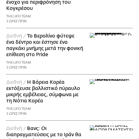
ένοχο για περιφρόνηση του
Κογκρέσου
THE LIFO TEAM
3 ΩΡΕΣ ΠΡΙΝ
Διεθνή /
Το Βερολίνο φύτεψε
ένα δέντρο και έστησε ένα
παγκάκι μνήμης μετά την φονική
επίθεση στο Pride
THE LIFO TEAM
3 ΩΡΕΣ ΠΡΙΝ
Διεθνή /
Η Βόρεια Κορέα
εκτόξευσε βαλλιστικό πύραυλο
μικρής εμβέλειας, σύμφωνα με
τη Νότια Κορέα
THE LIFO TEAM
3 ΩΡΕΣ ΠΡΙΝ
Διεθνή /
Βανς: Οι
διαπραγματεύσεις με το Ιράν θα