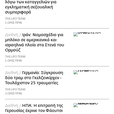
λόγω των καταγγελιών για
εγκληματική σεξουαλική
συμπεριφορά
THE LIFO TEAM
1 ΩΡΕΣ ΠΡΙΝ
Διεθνή /
Ιράν: Νομοσχέδιο για
μπλόκο σε αμερικανικά και
ισραηλινά πλοία στα Στενά του
Ορμούζ
THE LIFO TEAM
1 ΩΡΕΣ ΠΡΙΝ
Διεθνή /
Γερμανία: Σύγκρουση
δύο τραμ στο Γκελζενκίρχεν -
Τουλάχιστον 25 τραυματίες
THE LIFO TEAM
2 ΩΡΕΣ ΠΡΙΝ
Διεθνή /
ΗΠΑ: Η επιτροπή της
Γερουσίας έκρινε τον Φάουτσι