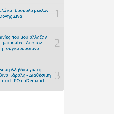
ολό και δύσκολο μέλλον
Μονής Σινά
αινίες που μού άλλαξαν
ωή- updated. Aπό τον
η Τσαγκαρουσιάνο
ληρή Αλήθεια για τη
ίνα Κάραλη - Διαθέσιμη
 στo LiFO onDemand