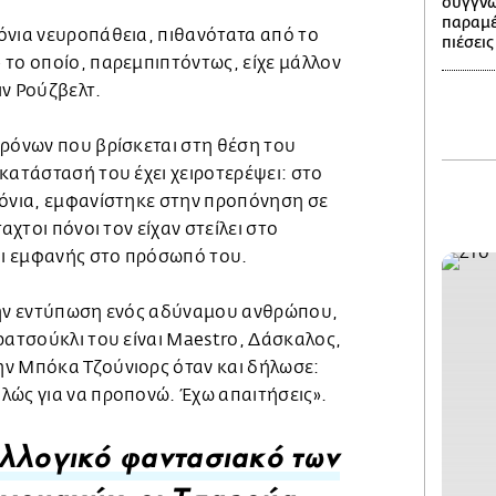
συγγνώ
παραμέ
όνια νευροπάθεια, πιθανότατα από το
πιέσεις
 το οποίο, παρεμπιπτόντως, είχε μάλλον
ιν Ρούζβελτ.
χρόνων που βρίσκεται στη θέση του
κατάστασή του έχει χειροτερέψει: στο
ρόνια, εμφανίστηκε στην προπόνηση σε
αχτοι πόνοι τον είχαν στείλει στο
ναι εμφανής στο πρόσωπό του.
την εντύπωση ενός αδύναμου ανθρώπου,
ρατσούκλι του είναι Maestro, Δάσκαλος,
ν Μπόκα Τζούνιορς όταν και δήλωσε:
λώς για να προπονώ. Έχω απαιτήσεις».
λλογικό φαντασιακό των