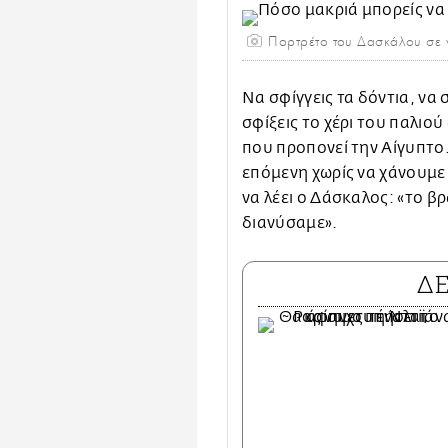
Πορτρέτο του Δασκάλου σε ν
Να σφίγγεις τα δόντια, να 
σφίξεις το χέρι του παλιο
που προπονεί την Αίγυπτο.
επόμενη χωρίς να χάνουμε
να λέει ο Δάσκαλος: «το β
διανύσαμε».
Δ