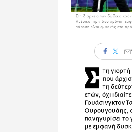
Στη διάρκεια των δώδεκα χρόνω
Αμέρικα, πριν δυο χρόνια, εμφα
πάρεση είναι εμφανής στο πρ
Σ
τη γιορτή
που άρχισ
τη δεύτερ
ετών, όχι ιδιαί
Γουάσινγκτον Τ
Ουρουγουάης, σ
πανηγυρίσει το 
με εμφανή δυσκ