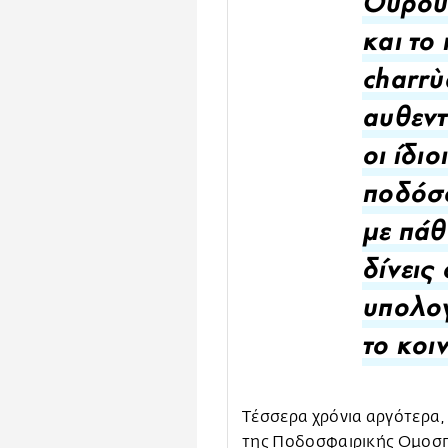
Ουρου
και το
charrù
αυθεντ
οι ίδιο
ποδόσ
με πάθ
δίνεις
υπολογ
το κοι
Τέσσερα χρόνια αργότερα,
της Ποδοσφαιρικής Ομοσπ