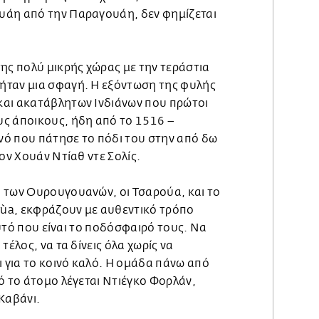
υάη από την Παραγουάη, δεν φημίζεται
ης πολύ μικρής χώρας με την τεράστια
ήταν μια σφαγή. Η εξόντωση της φυλής
και ακατάβλητων Ινδιάνων που πρώτοι
ς άποικους, ήδη από το 1516 –
ό που πάτησε το πόδι του στην από δω
ον Χουάν Ντίαθ ντε Σολίς.
 των Ουρουγουανών, οι Τσαρούα, και το
rrùa, εκφράζουν με αυθεντικό τρόπο
 αυτό που είναι το ποδόσφαιρό τους. Να
τέλος, να τα δίνεις όλα χωρίς να
ι για το κοινό καλό. Η ομάδα πάνω από
ό το άτομο λέγεται Ντιέγκο Φορλάν,
Καβάνι.