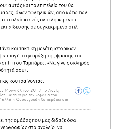
του: αυτός και το επιτελείο του θα
μάδες, όλων των ηλικιών, από κάτω των
ή, στο πλαίσιο ενός ολοκληρωμένου
 εκπαίδευσης σε συγκεκριμένο στιλ
νει και τακτική μελέτη ιστορικών
εφαρμογή στην πράξη της φράσης του
 σπίτι του Ταμπάρες: «Να γίνεις σκληρός
ρότητά σου».
του Μουντιάλ του 2010 : ο Λουίς
σει με τα χέρια την κεφαλιά του
εί αλλά η Ουρουγουάη θα περάσει στα
ε, της ομάδας που μας δίδαξε όσα
 γεωγραφίας στο σχολείο, να