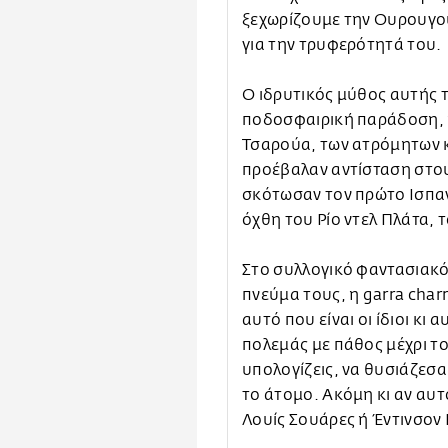
ξεχωρίζουμε την Ουρουγο
για την τρυφερότητά του.
Ο ιδρυτικός μύθος αυτής τ
ποδοσφαιρική παράδοση, 
Τσαρούα, των ατρόμητων 
προέβαλαν αντίσταση στου
σκότωσαν τον πρώτο Ισπαν
όχθη του Ρίο ντελ Πλάτα, τ
Στο συλλογικό φαντασιακό
πνεύμα τους, η garra cha
αυτό που είναι οι ίδιοι κι
πολεμάς με πάθος μέχρι το 
υπολογίζεις, να θυσιάζεσα
το άτομο. Ακόμη κι αν αυτ
Λουίς Σουάρες ή Έντινσον 