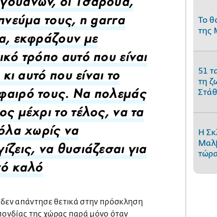
γουανών, οι Τσαρούα,
Το θ
 πνεύμα τους, η garra
της 
a, εκφράζουν με
ικό τρόπο αυτό που είναι
51 τ
ι κι αυτό που είναι το
τη ζ
Στάθ
φαιρό τους. Να πολεμάς
ος μέχρι το τέλος, να τα
Η Σκ
 όλα χωρίς να
Μαλβ
ίζεις, να θυσιάζεσαι για
τώρα
νό καλό
 δεν απάντησε θετικά στην πρόσκληση
ονδίας της χώρας παρά μόνο όταν