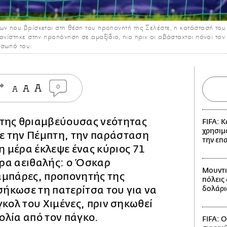
ν που βρίσκεται στη θέση του προπονητή της Σελέστε, η κατάστασή του 
νίστηκε στην προπόνηση σε αμαξίδιο, πιο πριν οι αβάσταχτοι πόνοι τον ε
όσωπό του.
0
 της θριαμβεύουσας νεότητας
FIFA: Κ
χρησιμ
ε την Πέμπτη, την παράσταση
την επ
η μέρα έκλεψε ένας κύριος 71
τερα αειθαλής: ο Όσκαρ
Μουντι
αμπάρες, προπονητής της
πόλεις
ήκωσε τη πατερίτσα του για να
δολάρι
γκολ του Χιμένες, πριν σηκωθεί
ολία από τον πάγκο.
FIFA: Ο