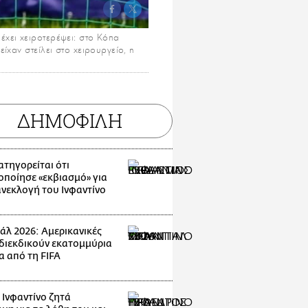
έχει χειροτερέψει: στο Κόπα
ίχαν στείλει στο χειρουργείο, η
ΔΗΜΟΦΙΛΗ
ατηγορείται ότι
οποίησε «εκβιασμό» για
ανεκλογή του Ινφαντίνο
άλ 2026: Αμερικανικές
 διεκδικούν εκατομμύρια
α από τη FIFA
 Ινφαντίνο ζητά