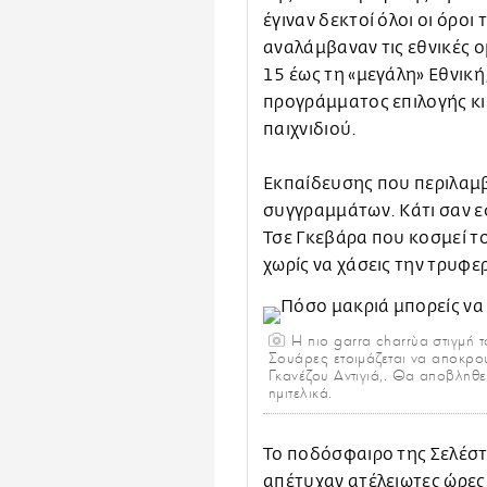
έγιναν δεκτοί όλοι οι όροι 
αναλάμβαναν τις εθνικές ο
15 έως τη «μεγάλη» Εθνικ
προγράμματος επιλογής κι
παιχνιδιού.
Εκπαίδευσης που περιλαμβά
συγγραμμάτων. Κάτι σαν 
Τσε Γκεβάρα που κοσμεί το
χωρίς να χάσεις την τρυφε
Η πιο garra charrùa στιγμή 
Σουάρες ετοιμάζεται να αποκρού
Γκανέζου Αντιγιά,. Θα αποβληθ
ημιτελικά.
Το ποδόσφαιρο της Σελέστ
απέτυχαν ατέλειωτες ώρες