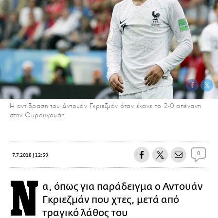
H αντίδραση του Αντουάν Γκριεζμάν όταν έκανε το 2-0 απέναντι
στην Ουρουγουάη.
0
7.7.2018 | 12:59
Ν
α, όπως για παράδειγμα ο Αντουάν
Γκριεζμάν που χτες, μετά από
τραγικό λάθος του