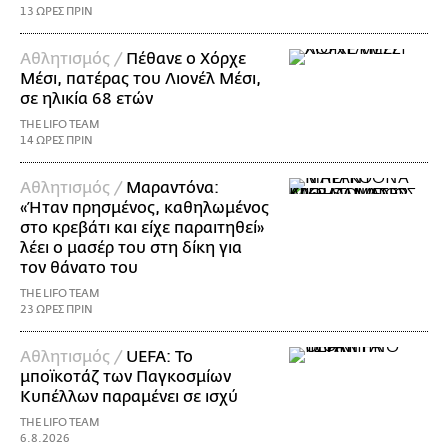
13 ΩΡΕΣ ΠΡΙΝ
Αθλητισμός /
Πέθανε ο Χόρχε
Μέσι, πατέρας του Λιονέλ Μέσι,
σε ηλικία 68 ετών
THE LIFO TEAM
14 ΩΡΕΣ ΠΡΙΝ
Αθλητισμός /
Μαραντόνα:
«Ήταν πρησμένος, καθηλωμένος
στο κρεβάτι και είχε παραιτηθεί»
λέει ο μασέρ του στη δίκη για
τον θάνατο του
THE LIFO TEAM
23 ΩΡΕΣ ΠΡΙΝ
Αθλητισμός /
UEFA: Το
μποϊκοτάζ των Παγκοσμίων
Κυπέλλων παραμένει σε ισχύ
THE LIFO TEAM
6.8.2026