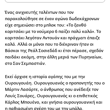
Ένας ανιχνευτής ταλέντων που τον
παρακολούθησε σε έναν αγώνα δωδεκάχρονων
είχε σημειώσει στο μπλοκ του: «Το ξανθό
κοριτσάκι με το νούμερο 6 παίζει πολύ καλά». Το
κοριτσάκι λεγόταν Αντουάν και πράγματι έπαιζε
καλά. Αλλά οι μόνοι που το διέκριναν ήταν οι
Βάσκοι της Ρεάλ Σοσιεδάδ κι έτσι πέρασε, σχεδόν
παιδάκι ακόμη, στην άλλη μεριά των Πυρηναίων,
στο Σαν Σεμπαστιάν.
Εκεί άρχισε η ιστορία αγάπης του με την
Ουρουγουάη. Ουρουγουανός ο προπονητής του o
Μάρτιν Λασάρτε, ο άνθρωπος που ανέδειξε τον
Λουίς Σουάρες, Ουρουγουανός κι ο επιθετικός
Κάρλος Μπουένο, και γνήσια ουρουγουανική και
η παθιασμένη σχέση του με την μπάλα.