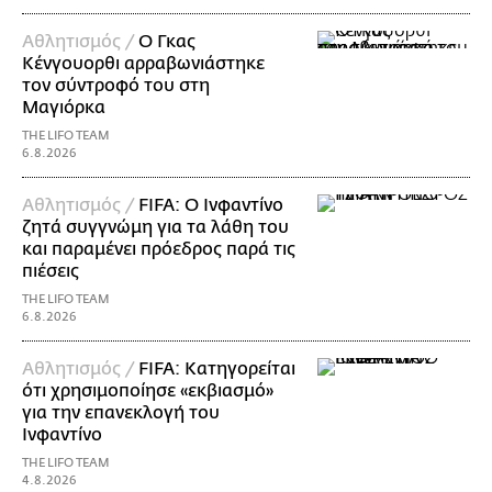
Αθλητισμός /
Ο Γκας
Κένγουορθι αρραβωνιάστηκε
τον σύντροφό του στη
Μαγιόρκα
THE LIFO TEAM
6.8.2026
Αθλητισμός /
FIFA: Ο Ινφαντίνο
ζητά συγγνώμη για τα λάθη του
και παραμένει πρόεδρος παρά τις
πιέσεις
THE LIFO TEAM
6.8.2026
Αθλητισμός /
FIFA: Κατηγορείται
ότι χρησιμοποίησε «εκβιασμό»
για την επανεκλογή του
Ινφαντίνο
THE LIFO TEAM
4.8.2026