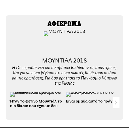
ΑΦΙΕΡΩΜΑ
ΜΟΥΝΤΙΑΛ 2018
Η Dr. Γκρούσενκα και ο Σοβέτνικ θα δίνουν τις απαντήσεις.
Και για να είναι βέβαιοι οτι είναι σωστές θα θέτουν οι ιδιοι
και τις ερωτήσεις. Για όσο κρατήσει το Παγκόσμιο Κύπελλο
της Ρωσίας
Ήταν το φετινό Μουντιάλ το
Είναι ομάδα αυτό το πράγμα;
Στη
πιο δίκαιο που έχουμε δει;
προ