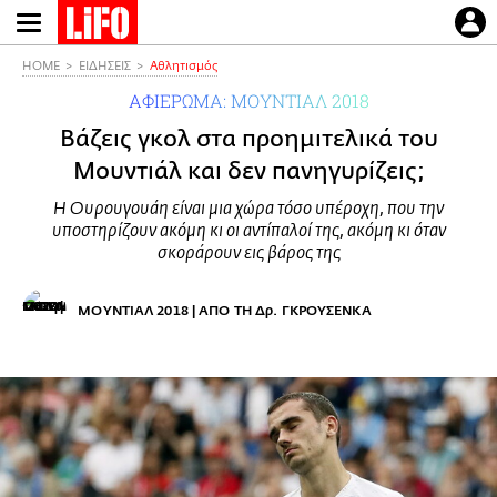
Παράκαμψη
προς
το
HOME
ΕΙΔΗΣΕΙΣ
Αθλητισμός
κυρίως
ΑΦΙΕΡΩΜΑ: ΜΟΥΝΤΙΑΛ 2018
περιεχόμενο
Βάζεις γκολ στα προημιτελικά του
Μουντιάλ και δεν πανηγυρίζεις;
Η Ουρουγουάη είναι μια χώρα τόσο υπέροχη, που την
υποστηρίζουν ακόμη κι οι αντίπαλοί της, ακόμη κι όταν
σκοράρουν εις βάρος της
ΜΟΥΝΤΙΑΛ 2018 | ΑΠΟ TH Δρ. ΓΚΡΟΥΣΕΝΚΑ