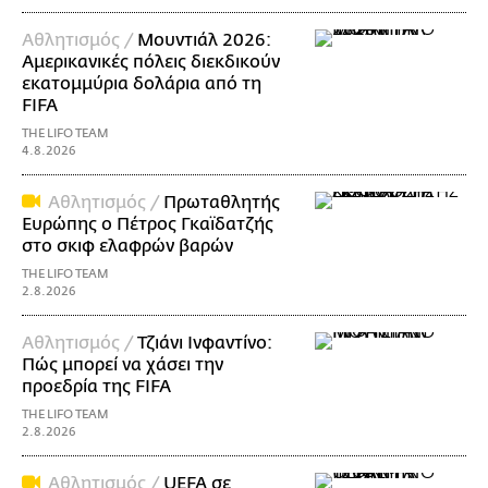
Αθλητισμός /
Μουντιάλ 2026:
Αμερικανικές πόλεις διεκδικούν
εκατομμύρια δολάρια από τη
FIFA
THE LIFO TEAM
4.8.2026
Αθλητισμός /
Πρωταθλητής
Ευρώπης ο Πέτρος Γκαϊδατζής
στο σκιφ ελαφρών βαρών
THE LIFO TEAM
2.8.2026
Αθλητισμός /
Τζιάνι Ινφαντίνο:
Πώς μπορεί να χάσει την
προεδρία της FIFA
THE LIFO TEAM
2.8.2026
Αθλητισμός /
UEFA σε