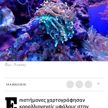
Φωτ.: Pixabay
0
14.4.2022 | 16:35
E
πιστήμονες χαρτογράφησαν
κοραλλιογενείς υφάλους
στην