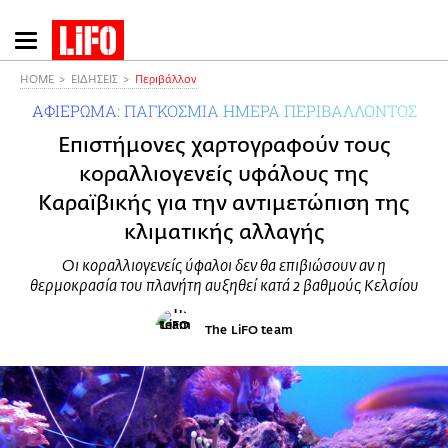
Παράκαμψη
προς
το
HOME
ΕΙΔΗΣΕΙΣ
Περιβάλλον
κυρίως
ΑΦΙΕΡΩΜΑ: ΠΑΓΚΟΣΜΙΑ ΗΜΕΡΑ ΠΕΡΙΒΑΛΛΟΝΤΟΣ
περιεχόμενο
Eπιστήμονες χαρτογραφούν τους
κοραλλιογενείς υφάλους της
Καραϊβικής για την αντιμετώπιση της
κλιματικής αλλαγής
Oι κοραλλιογενείς ύφαλοι δεν θα επιβιώσουν αν η
θερμοκρασία του πλανήτη αυξηθεί κατά 2 βαθμούς Κελσίου
The LiFO team