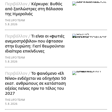
Περιβάλλον /
Κέρκυρα: Βυθός
από ξαπλώστρες στη θάλασσα
της Ημερολιάς
THE LIFO TEAM
5.8.2026
Περιβάλλον /
Τι είναι οι «φωτιές
ανεμοστρόβιλοι» που έφτασαν
στην Ευρώπη: Γιατί θεωρούνται
ιδιαίτερα επικίνδυνες
THE LIFO TEAM
5.8.2026
Περιβάλλον /
Το φαινόμενο «Ελ
Νίνιο» ενδέχεται να οδηγήσει 50
εκατ. ανθρώπους σε κατάσταση
οξείας πείνας πριν το τέλος του
2027
THE LIFO TEAM
5.8.2026