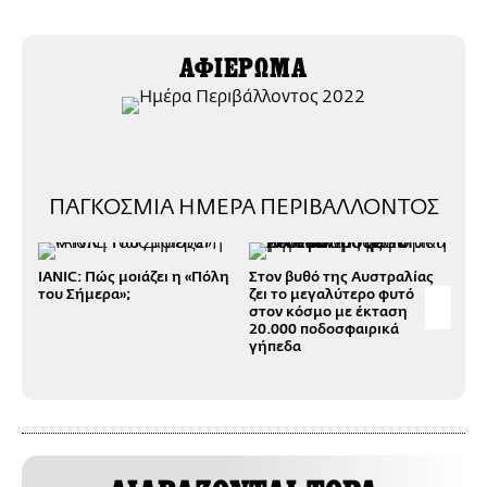
ΑΦΙΕΡΩΜΑ
ΠΑΓΚΟΣΜΙΑ ΗΜΕΡΑ ΠΕΡΙΒΑΛΛΟΝΤΟΣ
IANIC: Πώς μοιάζει η «Πόλη
Στον βυθό της Αυστραλίας
Eπι
του Σήμερα»;
ζει το μεγαλύτερο φυτό
ότι
στον κόσμο με έκταση
δέν
20.000 ποδοσφαιρικά
έως
γήπεδα