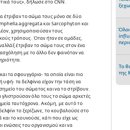
υστικά τους», δήλωσε στο CNN.
ξεχω
ια έτριβαν το σώμα τους μόνο σε δύο
mphella aggregata και Sarcophyton και
Όλοι
πλέον, χρησιμοποιούσαν τους
infl
κούς τρόπους. Όταν ήταν σε ομάδες,
περι
ναλλάξ έτριβαν το σώμα τους στον ένα
νασχόληση με το άλλο δεν φαινόταν να
ηριότητα.
Το θ
της 
και τα σφουγγάρια- τα οποία είναι πιο
 υφή- τα δελφίνια είχαν την τάση να
σημείο του σώματος και να το στρίβουν.
ι γλιστρούσαν όλο τους το σώμα αρκετές
ημεία ταυτόχρονα. Ακόμη, με αυτό το
δελφίνι το ξερίζωνε, το κουβαλούσε στο
 και το κουνούσε, κάτι που είχε ως
ι ενώσεις του οργανισμού και να