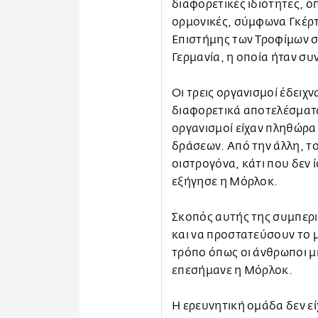
διαφορετικές ιδιότητες, ό
ορμονικές, σύμφωνα Γκέρτ
Επιστήμης των Τροφίμων στ
Γερμανία, η οποία ήταν σ
Οι τρεις οργανισμοί έδειχ
διαφορετικά αποτελέσματα. 
οργανισμοί είχαν πληθώρα
δράσεων. Από την άλλη, το
οιστρογόνα, κάτι που δεν 
εξήγησε η Μόρλοκ.
Σκοπός αυτής της συμπερι
και να προστατεύσουν το 
τρόπο όπως οι άνθρωποι μ
επεσήμανε η Μόρλοκ.
Η ερευνητική ομάδα δεν είχ