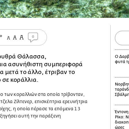
0
Ερυθρά Θάλασσα,
Ο Δαρβί
φυτά τ
ια ασυνήθιστη συμπεριφορά
να μετά το άλλο, έτριβαν το
 σε κοράλλια.
Νορβηγ
ταράνδ
πο των κοραλλιών στα οποία τρίβονταν,
Σβάλμ
ζελα Ζίλτενερ, επισκέπτρια ερευνήτρια
ίχης, η οποία πέρασε τα επόμενα 13
Έντονη
ξηγήσει αυτή την παράξενη
Ρίκο: Ν
διακοπ
ώρες