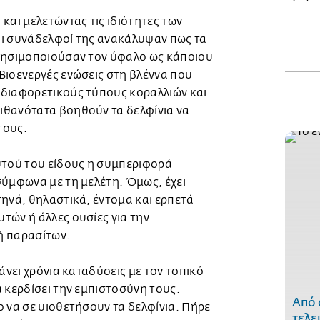
και μελετώντας τις ιδιότητες των
 οι συνάδελφοί της ανακάλυψαν πως τα
ρησιμοποιούσαν τον ύφαλο ως κάποιου
Βιοενεργές ενώσεις στη βλέννα που
διαφορετικούς τύπους κοραλλιών και
θανότατα βοηθούν τα δελφίνια να
τους.
υτού του είδους η συμπεριφορά
σύμφωνα με τη μελέτη. Όμως, έχει
ηνά, θηλαστικά, έντομα και ερπετά
τών ή άλλες ουσίες για την
ή παρασίτων.
άνει χρόνια καταδύσεις με τον τοπικό
 κερδίσει την εμπιστοσύνη τους.
Από 
 να σε υιοθετήσουν τα δελφίνια. Πήρε
τελε