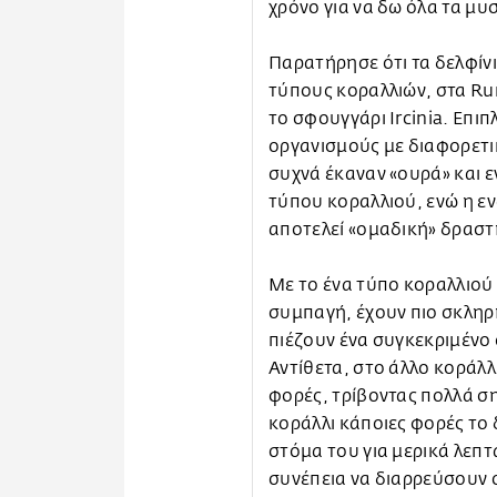
χρόνο για να δω όλα τα μ
Παρατήρησε ότι τα δελφίν
τύπους κοραλλιών, στα Ru
το σφουγγάρι Ircinia. Επι
οργανισμούς με διαφορετι
συχνά έκαναν «ουρά» και ε
τύπου κοραλλιού, ενώ η ε
αποτελεί «ομαδική» δραστ
Με το ένα τύπο κοραλλιού 
συμπαγή, έχουν πιο σκληρή
πιέζουν ένα συγκεκριμένο 
Αντίθετα, στο άλλο κοράλλ
φορές, τρίβοντας πολλά σ
κοράλλι κάποιες φορές το 
στόμα του για μερικά λεπτά
συνέπεια να διαρρεύσουν ο