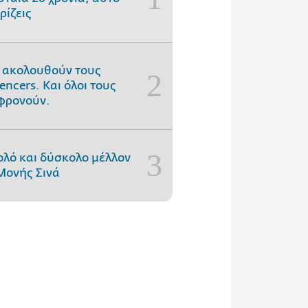
ρίζεις
 ακολουθούν τους
uencers. Και όλοι τους
φρονούν.
ολό και δύσκολο μέλλον
Μονής Σινά