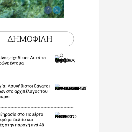
ΔΗΜΟΦΙΛΗ
νος είχε δίκιο: Αυτά τα
ρώνε έντομα
ία: Ασυνήθιστοι θάνατοι
ων στο αρχιπέλαγος του
παρντ
 ξηρασία στο Πουέρτο
ερό με δελτίο και
ές στην παροχή ανά 48