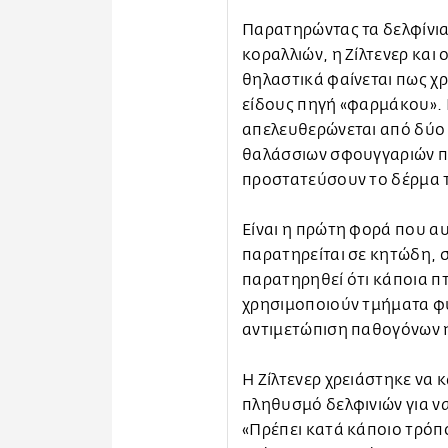
Παρατηρώντας τα δελφίνια 
κοραλλιών, η Ζίλτενερ και
θηλαστικά φαίνεται πως χ
είδους πηγή «φαρμάκου». 
απελευθερώνεται από δύο 
θαλάσσιων σφουγγαριών πι
προστατεύσουν το δέρμα 
Είναι η πρώτη φορά που α
παρατηρείται σε κητώδη, 
παρατηρηθεί ότι κάποια πτ
χρησιμοποιούν τμήματα φυ
αντιμετώπιση παθογόνων 
Η Ζίλτενερ χρειάστηκε να κ
πληθυσμό δελφινιών για να
«Πρέπει κατά κάποιο τρόπο