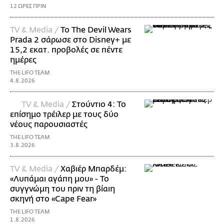
12 ΩΡΕΣ ΠΡΙΝ
TV & Media /
Το The Devil Wears
Prada 2 σάρωσε στo Disney+ με
15,2 εκατ. προβολές σε πέντε
ημέρες
THE LIFO TEAM
4.8.2026
TV & Media /
Στούντιο 4: Το
επίσημο τρέιλερ με τους δύο
νέους παρουσιαστές
THE LIFO TEAM
3.8.2026
TV & Media /
Χαβιέρ Μπαρδέμ:
«Λυπάμαι αγάπη μου» - Το
συγγνώμη του πριν τη βίαιη
σκηνή στο «Cape Fear»
THE LIFO TEAM
1.8.2026