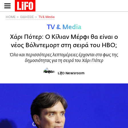
Παράκαμψη
προς
το
HOME
ΕΙΔΗΣΕΙΣ
TV & Media
κυρίως
TV & Media
περιεχόμενο
Χάρι Πότερ: Ο Κίλιαν Μέρφι θα είναι ο
νέος Βόλντεμορτ στη σειρά του HBO;
Όλο και περισσότερες λεπτομέρειες έρχονται στο φως της
δημοσιότητας για τη σειρά του Χάρι Πότερ
LifO Newsroom