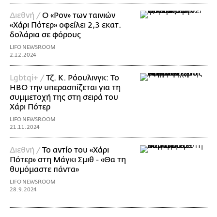
Διεθνή /
Ο «Ρον» των ταινιών
«Χάρι Πότερ» οφείλει 2,3 εκατ.
δολάρια σε φόρους
LIFO NEWSROOM
2.12.2024
Lgbtqi+ /
Τζ. Κ. Ρόουλινγκ: Το
HBO την υπερασπίζεται για τη
συμμετοχή της στη σειρά του
Χάρι Πότερ
LIFO NEWSROOM
21.11.2024
Διεθνή /
Το αντίο του «Χάρι
Πότερ» στη Μάγκι Σμιθ - «Θα τη
θυμόμαστε πάντα»
LIFO NEWSROOM
28.9.2024