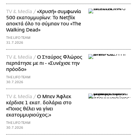
TV & Media /
«Χρυσή» συμφωνία
500 εκατομμυρίων: Το Netflix
αποκτά όλο το σύμπαν του «The
Walking Dead»
THE LIFO TEAM
31.7.2026
TV & Media /
Ο Σταύρος Φλώρος
περπάτησε με πι - «Συνέχισε την
πρόοδο»
THE LIFO TEAM
30.7.2026
TV & Media /
Ο Μπεν Άφλεκ
κέρδισε 1 εκατ. δολάρια στο
«Ποιος θέλει να γίνει
εκατομμυριούχος;»
THE LIFO TEAM
30.7.2026