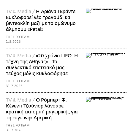
TV & Media /
Η Αριάνα Γκράντε
κυκλοφορεί νέο τραγούδι και
βιντεοκλίπ μαζί με το ομώνυμο
άλμπουμ «Petal»
THE LIFO TEAM
1.8.2026
TV & Media /
«20 χρόνια LIFO: Η
τέχνη της Αθήνας» - Το
συλλεκτικό επετειακό μας
τεύχος μόλις κυκλοφόρησε
THE LIFO TEAM
31.7.2026
TV & Media /
Ο Ρόμπερτ Φ.
Κένεντι Τζούνιορ λάνσαρε
κρατική εκπομπή μαγειρικής για
τη «υγιεινή» Αμερική
THE LIFO TEAM
31.7.2026