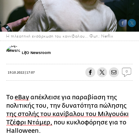
Η τηλεοπτική ενσάρκωση του καννίβαλου... Φωτ.: Netflix
LifO Newsroom
0
19.10.2022 | 17:07
Το
eBay
απέκλεισε για παραβίαση της
πολιτικής του, την δυνατότητα πώλησης
της στολής του κανίβαλου του Μιλγουόκι
Τζέφρι Ντάμερ,
που κυκλοφόρησε για το
Halloween.