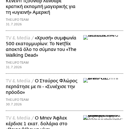
Κένεντι Τζούνιορ λάνσαρε
κρατική εκπομπή μαγειρικής για
τη «υγιεινή» Αμερική
THE LIFO TEAM
31.7.2026
TV & Media /
«Χρυσή» συμφωνία
500 εκατομμυρίων: Το Netflix
αποκτά όλο το σύμπαν του «The
Walking Dead»
THE LIFO TEAM
31.7.2026
TV & Media /
Ο Σταύρος Φλώρος
περπάτησε με πι - «Συνέχισε την
πρόοδο»
THE LIFO TEAM
30.7.2026
TV & Media /
Ο Μπεν Άφλεκ
κέρδισε 1 εκατ. δολάρια στο