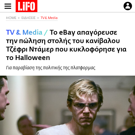
Παράκαμψη
προς
το
HOME
ΕΙΔΗΣΕΙΣ
TV & Media
κυρίως
TV & Media
/
To eBay απαγόρευσε
περιεχόμενο
την πώληση στολής του κανίβαλου
Τζέφρι Ντάμερ που κυκλοφόρησε για
το Halloween
Για παραβίαση της πολιτικής της πλατφορμας