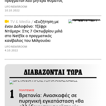
πράγματα» λέει μητέρα θύματος
LIFO NEWSROOM
10.10.2022
TV & Media /
«Συζήτηση με
έναν Δολοφόνο: Τζέφρι
Ντάμερ»: Στις 7 Οκτωβρίου μιλά
στο Netflix ο πραγματικός
κανίβαλος του Μιλγουόκι
LIFO NEWSROOM
4.10.2022
ΔΙΑΒΑΖΟΝΤΑΙ ΤΩΡΑ
ΠΟΛΙΤΙΣΜΟΣ
Βρετανία: Ανασκαφές σε
πυρηνική εγκατάσταση «θα