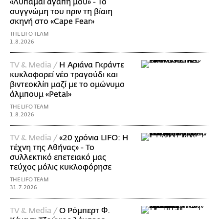
«Λυπάμαι αγάπη μου» - Το
συγγνώμη του πριν τη βίαιη
σκηνή στο «Cape Fear»
THE LIFO TEAM
1.8.2026
TV & Media /
Η Αριάνα Γκράντε
κυκλοφορεί νέο τραγούδι και
βιντεοκλίπ μαζί με το ομώνυμο
άλμπουμ «Petal»
THE LIFO TEAM
1.8.2026
TV & Media /
«20 χρόνια LIFO: Η
τέχνη της Αθήνας» - Το
συλλεκτικό επετειακό μας
τεύχος μόλις κυκλοφόρησε
THE LIFO TEAM
31.7.2026
TV & Media /
Ο Ρόμπερτ Φ.