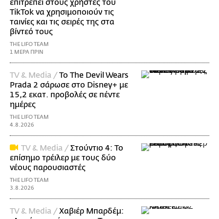
επιτρέπει στους χρήστες του
TikTok να χρησιμοποιούν τις
ταινίες και τις σειρές της στα
βίντεό τους
THE LIFO TEAM
1 ΜΕΡΑ ΠΡΙΝ
TV & Media /
Το The Devil Wears
Prada 2 σάρωσε στo Disney+ με
15,2 εκατ. προβολές σε πέντε
ημέρες
THE LIFO TEAM
4.8.2026
TV & Media /
Στούντιο 4: Το
επίσημο τρέιλερ με τους δύο
νέους παρουσιαστές
THE LIFO TEAM
3.8.2026
TV & Media /
Χαβιέρ Μπαρδέμ: