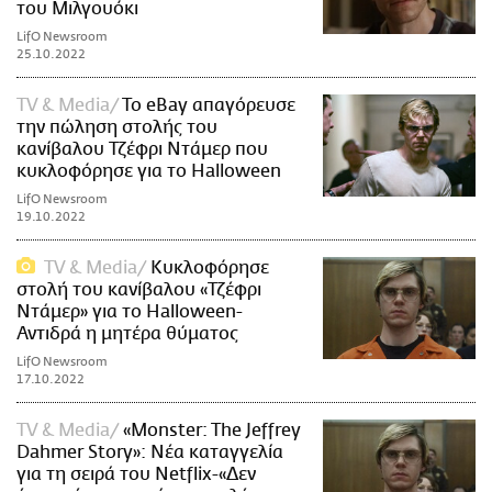
του Μιλγουόκι
LifO Newsroom
25.10.2022
TV & Media
To eBay απαγόρευσε
την πώληση στολής του
κανίβαλου Τζέφρι Ντάμερ που
κυκλοφόρησε για το Halloween
LifO Newsroom
19.10.2022
TV & Media
Κυκλοφόρησε
στολή του κανίβαλου «Τζέφρι
Ντάμερ» για το Halloween-
Αντιδρά η μητέρα θύματος
LifO Newsroom
17.10.2022
TV & Media
«Monster: The Jeffrey
Dahmer Story»: Νέα καταγγελία
για τη σειρά του Netflix-«Δεν