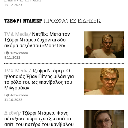
ΔΗΜΗΤΡΗΣ ΠΟΛΙΤΑΚΗΣ
ΑΜΠΑ
15.12.2023
PRINT
ΠΡΟΣΦΑΤΕΣ ΕΙΔΗΣΕΙΣ
ΤΖΕΦΡΙ ΝΤΑΜΕΡ
TV & Media
Netflix: Μετά τον
Τζέφρι Ντάμερ έρχονται δύο
ακόμα σεζόν του «Monster»
LifO Newsroom
8.11.2022
TV & Media
Τζέφρι Ντάμερ: Ο
ηθοποιός Έβαν Πίτερς μιλάει για
το ρόλο του ως «κανίβαλος του
Μιλγουόκι»
LifO Newsroom
31.10.2022
Διεθνή
Τζέφρι Ντάμερ: Φανς
πέταξαν εσώρουχα έξω από το
σπίτι του πατέρα του κανίβαλου