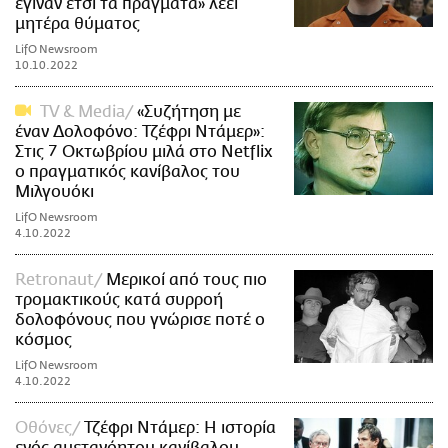
έγιναν έτσι τα πράγματα» λέει
μητέρα θύματος
LifO Newsroom
10.10.2022
TV & Media
«Συζήτηση με
έναν Δολοφόνο: Τζέφρι Ντάμερ»:
Στις 7 Οκτωβρίου μιλά στο Netflix
ο πραγματικός κανίβαλος του
Μιλγουόκι
LifO Newsroom
4.10.2022
Retronaut
Μερικοί από τους πιο
τρομακτικούς κατά συρροή
δολοφόνους που γνώρισε ποτέ ο
κόσμος
LifO Newsroom
4.10.2022
Οθόνες
Τζέφρι Ντάμερ: Η ιστορία