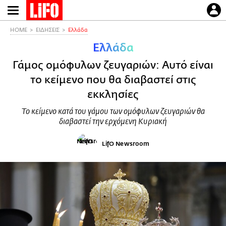
Παράκαμψη
προς
το
HOME
ΕΙΔΗΣΕΙΣ
Ελλάδα
κυρίως
Ελλάδα
περιεχόμενο
Γάμος ομόφυλων ζευγαριών: Αυτό είναι
το κείμενο που θα διαβαστεί στις
εκκλησίες
Το κείμενο κατά του γάμου των ομόφυλων ζευγαριών θα
διαβαστεί την ερχόμενη Κυριακή
LifO Newsroom