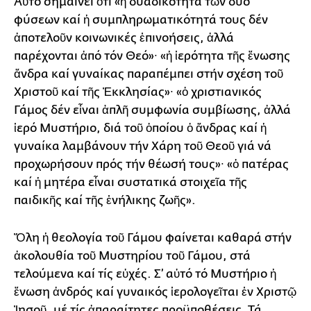
Αὐτό σημαίνει ὅτι «ἡ δυαδικότητα τῶν δύο
φύσεων καί ἡ συμπληρωματικότητά τους δέν
ἀποτελοῦν κοινωνικές ἐπινοήσεις, ἀλλά
παρέχονται ἀπό τόν Θεό»∙ «ἡ ἱερότητα τῆς ἕνωσης
ἄνδρα καί γυναίκας παραπέμπει στήν σχέση τοῦ
Χριστοῦ καί τῆς Ἐκκλησίας»∙ «ὁ χριστιανικός
Γάμος δέν εἶναι ἁπλῆ συμφωνία συμβίωσης, ἀλλά
ἱερό Μυστήριο, διά τοῦ ὁποίου ὁ ἄνδρας καί ἡ
γυναίκα λαμβάνουν τήν Χάρη τοῦ Θεοῦ γιά νά
προχωρήσουν πρός τήν θέωσή τους»∙ «ὁ πατέρας
καί ἡ μητέρα εἶναι συστατικά στοιχεῖα τῆς
παιδικῆς καί τῆς ἐνήλικης ζωῆς».
Ὅλη ἡ θεολογία τοῦ Γάμου φαίνεται καθαρά στήν
ἀκολουθία τοῦ Μυστηρίου τοῦ Γάμου, στά
τελούμενα καί τίς εὐχές. Σ’ αὐτό τό Μυστήριο ἡ
ἕνωση ἀνδρός καί γυναικός ἱερολογεῖται ἐν Χριστῷ
Ἰησοῦ, μέ τίς ἀπαραίτητες προϋποθέσεις. Τά