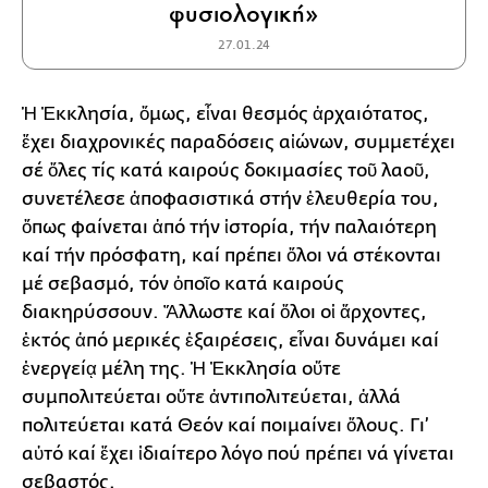
φυσιολογική»
27.01.24
Ἡ Ἐκκλησία, ὅμως, εἶναι θεσμός ἀρχαιότατος,
ἔχει διαχρονικές παραδόσεις αἰώνων, συμμετέχει
σέ ὅλες τίς κατά καιρούς δοκιμασίες τοῦ λαοῦ,
συνετέλεσε ἀποφασιστικά στήν ἐλευθερία του,
ὅπως φαίνεται ἀπό τήν ἱστορία, τήν παλαιότερη
καί τήν πρόσφατη, καί πρέπει ὅλοι νά στέκονται
μέ σεβασμό, τόν ὁποῖο κατά καιρούς
διακηρύσσουν. Ἄλλωστε καί ὅλοι οἱ ἄρχοντες,
ἐκτός ἀπό μερικές ἐξαιρέσεις, εἶναι δυνάμει καί
ἐνεργείᾳ μέλη της. Ἡ Ἐκκλησία οὔτε
συμπολιτεύεται οὔτε ἀντιπολιτεύεται, ἀλλά
πολιτεύεται κατά Θεόν καί ποιμαίνει ὅλους. Γι’
αὐτό καί ἔχει ἰδιαίτερο λόγο πού πρέπει νά γίνεται
σεβαστός.