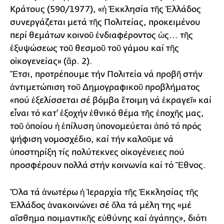
Κράτους (590/1977), «ἡ Ἐκκλησία τῆς Ἑλλάδος
συνεργάζεται μετά τῆς Πολιτείας, προκειμένου
περί θεμάτων κοινοῦ ἐνδιαφέροντος ὡς... τῆς
ἐξυψώσεως τοῦ θεσμοῦ τοῦ γάμου καί τῆς
οἰκογενείας» (ἄρ. 2).
Ἔτσι, προτρέπουμε τήν Πολιτεία νά προβῆ στήν
ἀντιμετώπιση τοῦ Δημογραφικοῦ προβλήματος
«πού ἐξελίσσεται σέ βόμβα ἕτοιμη νά ἐκραγεῖ» καί
εἶναι τό κατ’ ἐξοχήν ἐθνικό θέμα τῆς ἐποχῆς μας,
τοῦ ὁποίου ἡ ἐπίλυση ὑπονομεύεται ἀπό τό πρός
ψήφιση νομοσχέδιο, καί τήν καλοῦμε νά
ὑποστηρίξη τίς πολύτεκνες οἰκογένειες πού
προσφέρουν πολλά στήν κοινωνία καί τό Ἔθνος.
Ὅλα τά ἀνωτέρω ἡ Ἱεραρχία τῆς Ἐκκλησίας τῆς
Ἑλλάδος ἀνακοινώνει σέ ὅλα τά μέλη της «μέ
αἴσθημα ποιμαντικῆς εὐθύνης καί ἀγάπης», διότι