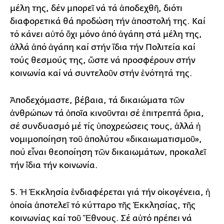
μέλη της, δέν μπορεῖ νά τά ἀποδεχθῆ, διότι
διαφορετικά θά προδώση τήν ἀποστολή της. Καί
τό κάνει αὐτό ὄχι μόνο ἀπό ἀγάπη στά μέλη της,
ἀλλά ἀπό ἀγάπη καί στήν ἴδια τήν Πολιτεία καί
τούς θεσμούς της, ὥστε νά προσφέρουν στήν
κοινωνία καί νά συντελοῦν στήν ἑνότητά της.
Ἀποδεχόμαστε, βέβαια, τά δικαιώματα τῶν
ἀνθρώπων τά ὁποῖα κινοῦνται σέ ἐπιτρεπτά ὅρια,
σέ συνδυασμό μέ τίς ὑποχρεώσεις τους, ἀλλά ἡ
νομιμοποίηση τοῦ ἀπολύτου «δικαιωματισμοῦ»,
πού εἶναι θεοποίηση τῶν δικαιωμάτων, προκαλεῖ
τήν ἴδια τήν κοινωνία.
5. Ἡ Ἐκκλησία ἐνδιαφέρεται γιά τήν οἰκογένεια, ἡ
ὁποία ἀποτελεῖ τό κύτταρο τῆς Ἐκκλησίας, τῆς
κοινωνίας καί τοῦ Ἔθνους. Σέ αὐτό πρέπει νά