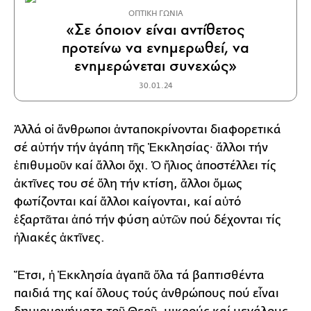
ΟΠΤΙΚΗ ΓΩΝΙΑ
«Σε όποιον είναι αντίθετος
προτείνω να ενημερωθεί, να
ενημερώνεται συνεχώς»
30.01.24
Ἀλλά οἱ ἄνθρωποι ἀνταποκρίνονται διαφορετικά
σέ αὐτήν τήν ἀγάπη τῆς Ἐκκλησίας∙ ἄλλοι τήν
ἐπιθυμοῦν καί ἄλλοι ὄχι. Ὁ ἥλιος ἀποστέλλει τίς
ἀκτῖνες του σέ ὅλη τήν κτίση, ἄλλοι ὅμως
φωτίζονται καί ἄλλοι καίγονται, καί αὐτό
ἐξαρτᾶται ἀπό τήν φύση αὐτῶν πού δέχονται τίς
ἡλιακές ἀκτῖνες.
Ἔτσι, ἡ Ἐκκλησία ἀγαπᾶ ὅλα τά βαπτισθέντα
παιδιά της καί ὅλους τούς ἀνθρώπους πού εἶναι