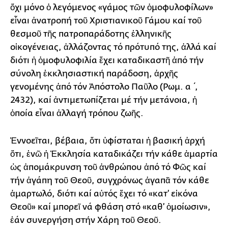
ὄχι μόνο ὁ λεγόμενος «γάμος τῶν ὁμοφυλοφίλων»
εἶναι ἀνατροπή τοῦ Χριστιανικοῦ Γάμου καί τοῦ
θεσμοῦ τῆς πατροπαράδοτης ἑλληνικῆς
οἰκογένειας, ἀλλάζοντας τό πρότυπό της, ἀλλά καί
διότι ἡ ὁμοφυλοφιλία ἔχει καταδικαστῆ ἀπό τήν
σύνολη ἐκκλησιαστική παράδοση, ἀρχῆς
γενομένης ἀπό τόν Ἀπόστολο Παῦλο (Ρωμ. α΄,
2432), καί ἀντιμετωπίζεται μέ τήν μετάνοια, ἡ
ὁποία εἶναι ἀλλαγή τρόπου ζωῆς.
Ἐννοεῖται, βέβαια, ὅτι ὑφίσταται ἡ βασική ἀρχή
ὅτι, ἐνῶ ἡ Ἐκκλησία καταδικάζει τήν κάθε ἁμαρτία
ὡς ἀπομάκρυνση τοῦ ἀνθρώπου ἀπό τό Φῶς καί
τήν ἀγάπη τοῦ Θεοῦ, συγχρόνως ἀγαπᾶ τόν κάθε
ἁμαρτωλό, διότι καί αὐτός ἔχει τό «κατ’ εἰκόνα
Θεοῦ» καί μπορεῖ νά φθάση στό «καθ’ ὁμοίωσιν»,
ἐάν συνεργήση στήν Χάρη τοῦ Θεοῦ.