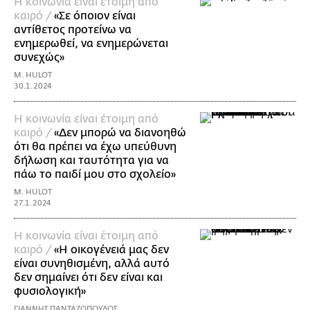
Η κοινωνία είναι έτοιμη από
καιρό /
«Σε όποιον είναι
αντίθετος προτείνω να
ενημερωθεί, να ενημερώνεται
συνεχώς»
M. HULOT
30.1.2024
Η κοινωνία είναι έτοιμη από
καιρό /
«Δεν μπορώ να διανοηθώ
ότι θα πρέπει να έχω υπεύθυνη
δήλωση και ταυτότητα για να
πάω το παιδί μου στο σχολείο»
M. HULOT
27.1.2024
Η κοινωνία είναι έτοιμη από
καιρό /
«Η οικογένειά μας δεν
είναι συνηθισμένη, αλλά αυτό
δεν σημαίνει ότι δεν είναι και
φυσιολογική»
ΓΙΑΝΝΗΣ ΠΑΝΤΑΖΟΠΟΥΛΟΣ