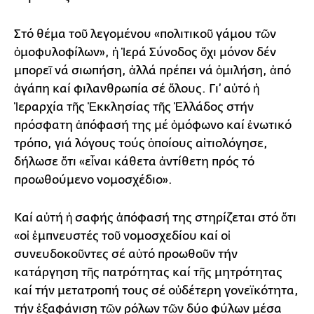
Στό θέμα τοῦ λεγομένου «πολιτικοῦ γάμου τῶν
ὁμοφυλοφίλων», ἡ Ἱερά Σύνοδος ὄχι μόνον δέν
μπορεῖ νά σιωπήση, ἀλλά πρέπει νά ὁμιλήση, ἀπό
ἀγάπη καί φιλανθρωπία σέ ὅλους. Γι’ αὐτό ἡ
Ἱεραρχία τῆς Ἐκκλησίας τῆς Ἑλλάδος στήν
πρόσφατη ἀπόφασή της μέ ὁμόφωνο καί ἑνωτικό
τρόπο, γιά λόγους τούς ὁποίους αἰτιολόγησε,
δήλωσε ὅτι «εἶναι κάθετα ἀντίθετη πρός τό
προωθούμενο νομοσχέδιο».
Καί αὐτή ἡ σαφής ἀπόφασή της στηρίζεται στό ὅτι
«οἱ ἐμπνευστές τοῦ νομοσχεδίου καί οἱ
συνευδοκοῦντες σέ αὐτό προωθοῦν τήν
κατάργηση τῆς πατρότητας καί τῆς μητρότητας
καί τήν μετατροπή τους σέ οὐδέτερη γονεϊκότητα,
τήν ἐξαφάνιση τῶν ρόλων τῶν δύο φύλων μέσα