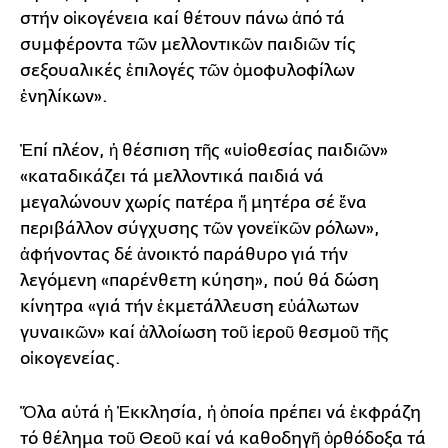
στήν οἰκογένεια καί θέτουν πάνω ἀπό τά
συμφέροντα τῶν μελλοντικῶν παιδιῶν τίς
σεξουαλικές ἐπιλογές τῶν ὁμοφυλοφίλων
ἐνηλίκων».
Ἐπί πλέον, ἡ θέσπιση τῆς «υἱοθεσίας παιδιῶν»
«καταδικάζει τά μελλοντικά παιδιά νά
μεγαλώνουν χωρίς πατέρα ἤ μητέρα σέ ἕνα
περιβάλλον σύγχυσης τῶν γονεϊκῶν ρόλων»,
ἀφήνοντας δέ ἀνοικτό παράθυρο γιά τήν
λεγόμενη «παρένθετη κύηση», πού θά δώση
κίνητρα «γιά τήν ἐκμετάλλευση εὐάλωτων
γυναικῶν» καί ἀλλοίωση τοῦ ἱεροῦ θεσμοῦ τῆς
οἰκογενείας.
Ὅλα αὐτά ἡ Ἐκκλησία, ἡ ὁποία πρέπει νά ἐκφράζη
τό θέλημα τοῦ Θεοῦ καί νά καθοδηγῆ ὀρθόδοξα τά