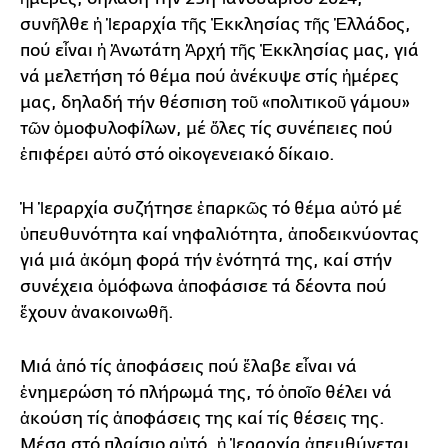
συνῆλθε ἡ Ἱεραρχία τῆς Ἐκκλησίας τῆς Ἑλλάδος,
πού εἶναι ἡ Ἀνωτάτη Ἀρχή τῆς Ἐκκλησίας μας, γιά
νά μελετήση τό θέμα πού ἀνέκυψε στίς ἡμέρες
μας, δηλαδή τήν θέσπιση τοῦ «πολιτικοῦ γάμου»
τῶν ὁμοφυλοφίλων, μέ ὅλες τίς συνέπειες πού
ἐπιφέρει αὐτό στό οἰκογενειακό δίκαιο.
Ἡ Ἱεραρχία συζήτησε ἐπαρκῶς τό θέμα αὐτό μέ
ὑπευθυνότητα καί νηφαλιότητα, ἀποδεικνύοντας
γιά μιά ἀκόμη φορά τήν ἑνότητά της, καί στήν
συνέχεια ὁμόφωνα ἀποφάσισε τά δέοντα πού
ἔχουν ἀνακοινωθῆ.
Μιά ἀπό τίς ἀποφάσεις πού ἔλαβε εἶναι νά
ἐνημερώση τό πλήρωμά της, τό ὁποῖο θέλει νά
ἀκούση τίς ἀποφάσεις της καί τίς θέσεις της.
Μέσα στό πλαίσιο αὐτό, ἡ Ἱεραρχία ἀπευθύνεται