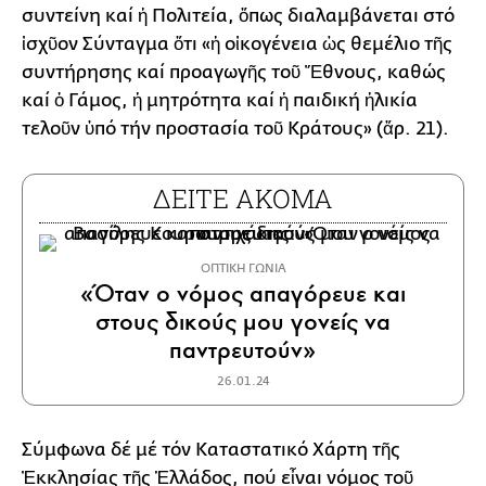
συντείνη καί ἡ Πολιτεία, ὅπως διαλαμβάνεται στό
ἰσχῦον Σύνταγμα ὅτι «ἡ οἰκογένεια ὡς θεμέλιο τῆς
συντήρησης καί προαγωγῆς τοῦ Ἔθνους, καθώς
καί ὁ Γάμος, ἡ μητρότητα καί ἡ παιδική ἡλικία
τελοῦν ὑπό τήν προστασία τοῦ Κράτους» (ἄρ. 21).
ΔΕΙΤΕ ΑΚΟΜΑ
ΟΠΤΙΚΗ ΓΩΝΙΑ
«Όταν ο νόμος απαγόρευε και
στους δικούς μου γονείς να
παντρευτούν»
26.01.24
Σύμφωνα δέ μέ τόν Καταστατικό Χάρτη τῆς
Ἐκκλησίας τῆς Ἑλλάδος, πού εἶναι νόμος τοῦ