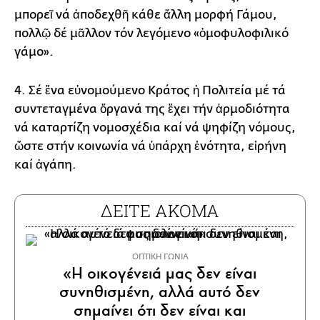
μπορεῖ νά ἀποδεχθῆ κάθε ἄλλη μορφή Γάμου,
πολλῷ δέ μᾶλλον τόν λεγόμενο «ὁμοφυλοφιλικό
γάμο».
4. Σέ ἕνα εὐνομούμενο Κράτος ἡ Πολιτεία μέ τά
συντεταγμένα ὄργανά της ἔχει τήν ἁρμοδιότητα
νά καταρτίζη νομοσχέδια καί νά ψηφίζη νόμους,
ὥστε στήν κοινωνία νά ὑπάρχη ἑνότητα, εἰρήνη
καί ἀγάπη.
ΔΕΙΤΕ ΑΚΟΜΑ
ΟΠΤΙΚΗ ΓΩΝΙΑ
«Η οικογένειά μας δεν είναι
συνηθισμένη, αλλά αυτό δεν
σημαίνει ότι δεν είναι και