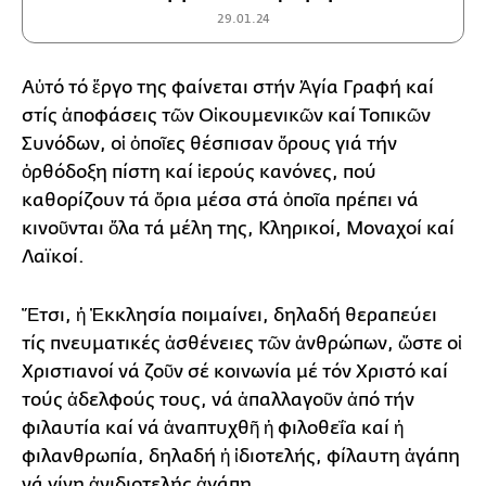
29.01.24
Αὐτό τό ἔργο της φαίνεται στήν Ἁγία Γραφή καί
στίς ἀποφάσεις τῶν Οἰκουμενικῶν καί Τοπικῶν
Συνόδων, οἱ ὁποῖες θέσπισαν ὅρους γιά τήν
ὀρθόδοξη πίστη καί ἱερούς κανόνες, πού
καθορίζουν τά ὅρια μέσα στά ὁποῖα πρέπει νά
κινοῦνται ὅλα τά μέλη της, Κληρικοί, Μοναχοί καί
Λαϊκοί.
Ἔτσι, ἡ Ἐκκλησία ποιμαίνει, δηλαδή θεραπεύει
τίς πνευματικές ἀσθένειες τῶν ἀνθρώπων, ὥστε οἱ
Χριστιανοί νά ζοῦν σέ κοινωνία μέ τόν Χριστό καί
τούς ἀδελφούς τους, νά ἀπαλλαγοῦν ἀπό τήν
φιλαυτία καί νά ἀναπτυχθῆ ἡ φιλοθεΐα καί ἡ
φιλανθρωπία, δηλαδή ἡ ἰδιοτελής, φίλαυτη ἀγάπη
νά γίνη ἀνιδιοτελής ἀγάπη.