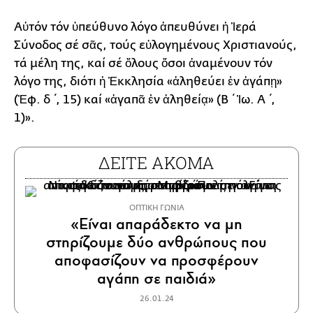
Αὐτόν τόν ὑπεύθυνο λόγο ἀπευθύνει ἡ Ἱερά
Σύνοδος σέ σᾶς, τούς εὐλογημένους Χριστιανούς,
τά μέλη της, καί σέ ὅλους ὅσοι ἀναμένουν τόν
λόγο της, διότι ἡ Ἐκκλησία «ἀληθεύει ἐν ἀγάπῃ»
(Ἐφ. δ΄, 15) καί «ἀγαπᾶ ἐν ἀληθείᾳ» (Β΄ Ἰω. Α΄,
1)».
ΔΕΙΤΕ ΑΚΟΜΑ
ΟΠΤΙΚΗ ΓΩΝΙΑ
«Είναι απαράδεκτο να μη
στηρίζουμε δύο ανθρώπους που
αποφασίζουν να προσφέρουν
αγάπη σε παιδιά»
26.01.24