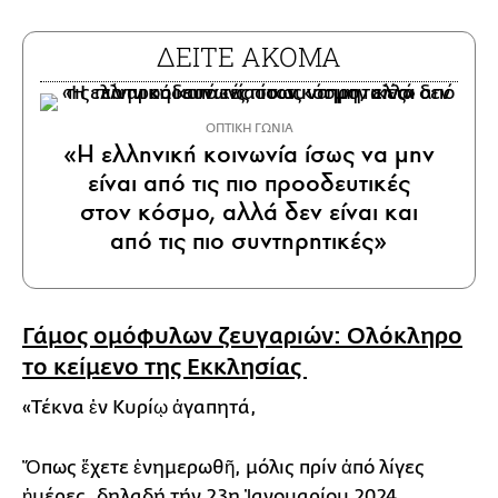
ΔΕΙΤΕ ΑΚΟΜΑ
ΟΠΤΙΚΗ ΓΩΝΙΑ
«Η ελληνική κοινωνία ίσως να μην
είναι από τις πιο προοδευτικές
στον κόσμο, αλλά δεν είναι και
από τις πιο συντηρητικές»
Γάμος ομόφυλων ζευγαριών: Ολόκληρο
το κείμενο της Εκκλησίας
«Τέκνα ἐν Κυρίῳ ἀγαπητά,
Ὅπως ἔχετε ἐνημερωθῆ, μόλις πρίν ἀπό λίγες
ἡμέρες, δηλαδή τήν 23η Ἰανουαρίου 2024,