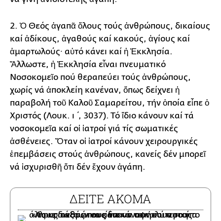
2. Ὁ Θεός ἀγαπᾶ ὅλους τούς ἀνθρώπους, δικαίους
καί ἀδίκους, ἀγαθούς καί κακούς, ἁγίους καί
ἁμαρτωλούς∙ αὐτό κάνει καί ἡ Ἐκκλησία.
Ἄλλωστε, ἡ Ἐκκλησία εἶναι πνευματικό
Νοσοκομεῖο πού θεραπεύει τούς ἀνθρώπους,
χωρίς νά ἀποκλείη κανέναν, ὅπως δείχνει ἡ
παραβολή τοῦ Καλοῦ Σαμαρείτου, τήν ὁποία εἶπε ὁ
Χριστός (Λουκ. ι΄, 3037). Τό ἴδιο κάνουν καί τά
νοσοκομεῖα καί οἱ ἰατροί γιά τίς σωματικές
ἀσθένειες. Ὅταν οἱ ἰατροί κάνουν χειρουργικές
ἐπεμβάσεις στούς ἀνθρώπους, κανείς δέν μπορεῖ
νά ἰσχυρισθῆ ὅτι δέν ἔχουν ἀγάπη.
ΔΕΙΤΕ ΑΚΟΜΑ