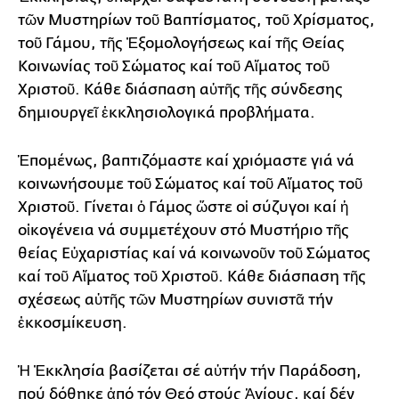
τῶν Μυστηρίων τοῦ Βαπτίσματος, τοῦ Χρίσματος,
τοῦ Γάμου, τῆς Ἐξομολογήσεως καί τῆς Θείας
Κοινωνίας τοῦ Σώματος καί τοῦ Αἵματος τοῦ
Χριστοῦ. Κάθε διάσπαση αὐτῆς τῆς σύνδεσης
δημιουργεῖ ἐκκλησιολογικά προβλήματα.
Ἑπομένως, βαπτιζόμαστε καί χριόμαστε γιά νά
κοινωνήσουμε τοῦ Σώματος καί τοῦ Αἵματος τοῦ
Χριστοῦ. Γίνεται ὁ Γάμος ὥστε οἱ σύζυγοι καί ἡ
οἰκογένεια νά συμμετέχουν στό Μυστήριο τῆς
θείας Εὐχαριστίας καί νά κοινωνοῦν τοῦ Σώματος
καί τοῦ Αἵματος τοῦ Χριστοῦ. Κάθε διάσπαση τῆς
σχέσεως αὐτῆς τῶν Μυστηρίων συνιστᾶ τήν
ἐκκοσμίκευση.
Ἡ Ἐκκλησία βασίζεται σέ αὐτήν τήν Παράδοση,
πού δόθηκε ἀπό τόν Θεό στούς Ἁγίους, καί δέν