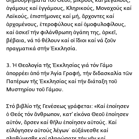
δημιουργήματα τοῦ Θεοῦ, μικρούς καί μεγάλους,
ἀγάμους καί ἐγγάμους, Κληρικούς, Μοναχούς καί
Λαϊκούς, ἐπιστήμονες καί μή, ἄρχοντες καί
ἀρχομένους, ἑτεροφύλους καί ὁμοφυλοφίλους,
καί ἀσκεῖ τήν φιλάνθρωπη ἀγάπη της, ἀρκεῖ,
βέβαια, νά τό θέλουν καί οἱ ἴδιοι καί νά ζοῦν
πραγματικά στήν Ἐκκλησία.
3. Ἡ Θεολογία τῆς Ἐκκλησίας γιά τόν Γάμο
ἀπορρέει ἀπό τήν Ἁγία Γραφή, τήν διδασκαλία τῶν
Πατέρων τῆς Ἐκκλησίας καί τήν διάταξη τοῦ
Μυστηρίου τοῦ Γάμου.
Στό βιβλίο τῆς Γενέσεως γράφεται: «Καί ἐποίησεν
ὁ Θεός τόν ἄνθρωπον, κατ’ εἰκόνα Θεοῦ ἐποίησεν
αὐτόν, ἄρσεν καί θῆλυ ἐποίησεν αὐτούς. Καί
εὐλόγησεν αὐτούς λέγων˙ αὐξάνεσθε καί
πληθύνεσθε καί πληρώσατε τήν γῆν καί