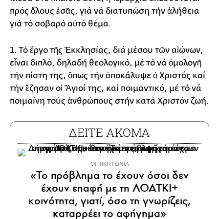
πρός ὅλους ἐσᾶς, γιά νά διατυπώση τήν ἀλήθεια
γιά τό σοβαρό αὐτό θέμα.
1. Τό ἔργο τῆς Ἐκκλησίας, διά μέσου τῶν αἰώνων,
εἶναι διπλό, δηλαδή θεολογικό, μέ τό νά ὁμολογῆ
τήν πίστη της, ὅπως τήν ἀποκάλυψε ὁ Χριστός καί
τήν ἔζησαν οἱ Ἅγιοί της, καί ποιμαντικό, μέ τό νά
ποιμαίνη τούς ἀνθρώπους στήν κατά Χριστόν ζωή.
ΔΕΙΤΕ ΑΚΟΜΑ
ΟΠΤΙΚΗ ΓΩΝΙΑ
«Το πρόβλημα το έχουν όσοι δεν
έχουν επαφή με τη ΛΟΑΤΚΙ+
κοινότητα, γιατί, όσο τη γνωρίζεις,
καταρρέει το αφήγημα»