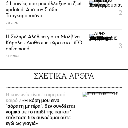
51 ταινίες που μού άλλαξαν τη ζωή-
updated. Aπό τον Στάθη
Τσαγκαρουσιάνο
2.8.2026
Η Σκληρή Αλήθεια για τη Μαλβίνα
Κάραλη - Διαθέσιμη τώρα στo LiFO
onDemand
31.7.2026
ΣΧΕΤΙΚΑ ΑΡΘΡΑ
Η κοινωνία είναι έτοιμη από
καιρό /
«Η κόρη μου είναι
“αόρατη μητέρα”, δεν συνδέεται
νομικά με το παιδί της και κατ’
επέκταση δεν συνδέομαι ούτε
εγώ ως γιαγιά»