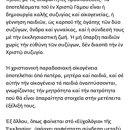
ἀποτελέσματα τοῦ ἐν Χριστῷ Γάμου εἶναι ἡ
δημιουργία καλῆς συζυγίας καί οἰκογενείας, ἡ
γέννηση παιδιῶν, ὡς καρποῦ τῆς ἀγάπης τῶν δύο
συζύγων, ἄνδρα καί γυναίκας, καί ἡ σύνδεσή τους
μέ τήν ἐκκλησιαστική ζωή. Ἡ μή ὕπαρξη παιδιῶν
χωρίς τήν εὐθύνη τῶν συζύγων, δέν διασπᾶ τήν ἐν
Χριστῷ συζυγία.
Ἡ χριστιανική παραδοσιακή οἰκογένεια
ἀποτελεῖται ἀπό πατέρα, μητέρα καί παιδιά, καί σέ
αὐτήν τήν οἰκογένεια τά παιδιά ἀναπτύσσονται,
γνωρίζοντας τήν μητρότητα καί τήν πατρότητα
πού θά εἶναι ἀπαραίτητα στοιχεῖα στήν μετέπειτα
ἐξέλιξή τους.
Ἐξ ἄλλου, ὅπως φαίνεται στό «Εὐχολόγιο» τῆς
Ἐκκλησίας, ὑπάρχει σαφέστατη σύνδεση μεταξύ