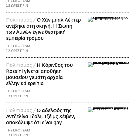
THE LIFO TEAM
12 ΩΡΕΣ ΠΡΙΝ
Πολιτισμός /
Ο Χάνιμπαλ Λέκτερ
ανέβηκε στη σκηνή: Η Σιωπή
των Αμνών έγινε θεατρική
εμπειρία τρόμου
THE LIFO TEAM
12 ΩΡΕΣ ΠΡΙΝ
Πολιτισμός /
Η Κόρινθος του
Rossini γίνεται αποθήκη
μουσείου γεμάτη αρχαία
ελληνικά ερείπια
THE LIFO TEAM
13 ΩΡΕΣ ΠΡΙΝ
Πολιτισμός /
Ο αδελφός της
Αντζελίνα Τζολί, Τζέιμς Χέιβεν,
αποκάλυψε ότι είναι gay
THE LIFO TEAM
13 ΩΡΕΣ ΠΡΙΝ