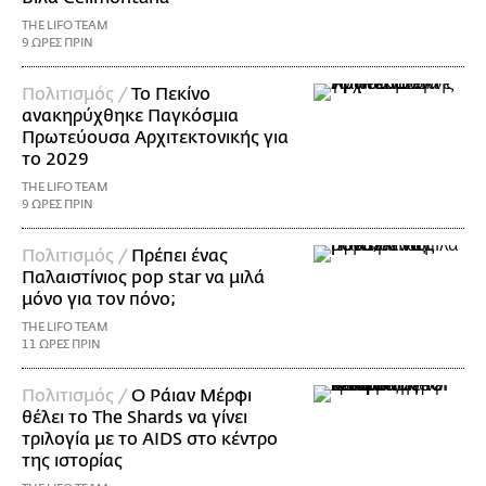
THE LIFO TEAM
9 ΩΡΕΣ ΠΡΙΝ
Πολιτισμός /
Το Πεκίνο
ανακηρύχθηκε Παγκόσμια
Πρωτεύουσα Αρχιτεκτονικής για
το 2029
THE LIFO TEAM
9 ΩΡΕΣ ΠΡΙΝ
Πολιτισμός /
Πρέπει ένας
Παλαιστίνιος pop star να μιλά
μόνο για τον πόνο;
THE LIFO TEAM
11 ΩΡΕΣ ΠΡΙΝ
Πολιτισμός /
Ο Ράιαν Μέρφι
θέλει το The Shards να γίνει
τριλογία με το AIDS στο κέντρο
της ιστορίας