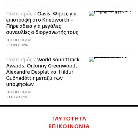
Πολιτισμός /
Oasis: Φήμες για
επιστροφή στο Knebworth –
Πήρε άδεια για μεγάλες
συναυλίες ο διοργανωτής τους
THE LIFO TEAM
15 ΩΡΕΣ ΠΡΙΝ
Πολιτισμός /
World Soundtrack
Awards: Οι Jonny Greenwood,
Alexandre Desplat και Hildur
Guðnadóttir μεταξύ των
υποψηφίων
THE LIFO TEAM
1 ΜΕΡΑ ΠΡΙΝ
ΤΑΥΤΟΤΗΤΑ
ΕΠΙΚΟΙΝΩΝΙΑ