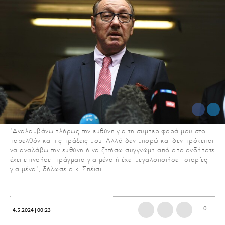
"Αναλαμβάνω πλήρως την ευθύνη για τη συμπεριφορά μου στο
παρελθόν και τις πράξεις μου. Αλλά δεν μπορώ και δεν πρόκειται
να αναλάβω την ευθύνη ή να ζητήσω συγγνώμη από οποιονδήποτε
έχει επινοήσει πράγματα για μένα ή έχει μεγαλοποιήσει ιστορίες
για μένα", δήλωσε ο κ. Σπέισι
0
4.5.2024 | 00:23