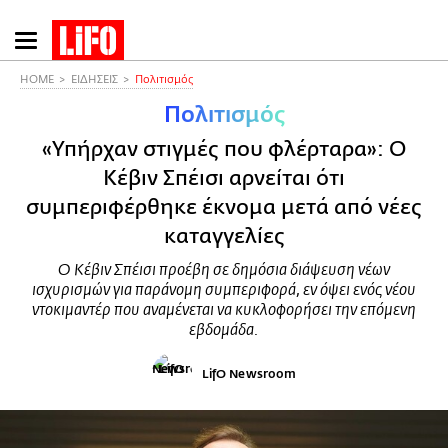
Παράκαμψη
προς
το
HOME
ΕΙΔΗΣΕΙΣ
Πολιτισμός
κυρίως
Πολιτισμός
περιεχόμενο
«Υπήρχαν στιγμές που φλέρταρα»: Ο
Κέβιν Σπέισι αρνείται ότι
συμπεριφέρθηκε έκνομα μετά από νέες
καταγγελίες
Ο Κέβιν Σπέισι προέβη σε δημόσια διάψευση νέων
ισχυρισμών για παράνομη συμπεριφορά, εν όψει ενός νέου
ντοκιμαντέρ που αναμένεται να κυκλοφορήσει την επόμενη
εβδομάδα.
LifO Newsroom