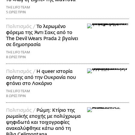
THE LIFO TEAM
5 ΩΡΕΣ ΠΡΙΝ
Πολιτισμός /
Το λερωμένο
φόρεμα της Άντι Σακς από το
The Devil Wears Prada 2 βγαίνει
σε δημοπρασία
THE LIFO TEAM
8 ΩΡΕΣ ΠΡΙΝ
Πολιτισμός /
Η queer ιστορία
αγάπης από την Ουκρανία που
φτάνει στο Λοκάρνο
THE LIFO TEAM
8 ΩΡΕΣ ΠΡΙΝ
Πολιτισμός /
Ρώμη: Κτίριο της
ρωμαϊκής εποχής με πολύχρωμα
ψηφιδωτά και τοιχογραφίες
ανακαλύφθηκε κάτω από τη
Βίλα Celimontana