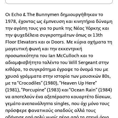
Οι Echo & The Bunnymen δημιουργήθηκαν το
1978, έχοντας ως έμπνευση και κινητήρια δύναμη
την αγάπη τους για το punk της Νέας Υόρκης και
την ψυχεδέλεια συγκροτημάτων όπως οι 13th
Floor Elevators και οι Doors. Με κύρια οχήματα τη
μαγευτική φωνή και την εκκεντρική
προσωπικότητα του Ian McCulloch και το
αδιαμφισβήτητο ταλέντο του Will Sergeant στην
κιθάρα, το συγκρότημα έγραψε το όνομά του με
χρυσά γράμματα στην ιστορία των μουσικών 80s,
με τα “Crocodiles” (1980), “Heaven Up Here”
(1981), “Porcupine” (1983) και “Ocean Rain” (1984)
να αποτελούν ένα αξεπέραστο κουαρτέτο δίσκων,
γεμάτο ανεπανάληπτα singles, που όχι μόνο τους
πρόσφερε φανατικούς οπαδούς αλλά τους
οδήγησε από πολύ νωρίς πέρα από τα στενά όρια