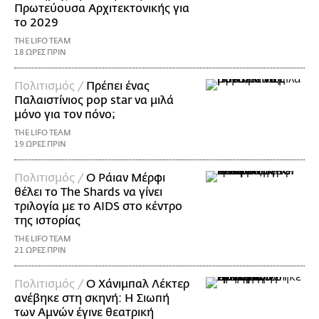
Πρωτεύουσα Αρχιτεκτονικής για
το 2029
THE LIFO TEAM
18 ΩΡΕΣ ΠΡΙΝ
Πολιτισμός /
Πρέπει ένας
Παλαιστίνιος pop star να μιλά
μόνο για τον πόνο;
THE LIFO TEAM
19 ΩΡΕΣ ΠΡΙΝ
Πολιτισμός /
Ο Ράιαν Μέρφι
θέλει το The Shards να γίνει
τριλογία με το AIDS στο κέντρο
της ιστορίας
THE LIFO TEAM
21 ΩΡΕΣ ΠΡΙΝ
Πολιτισμός /
Ο Χάνιμπαλ Λέκτερ
ανέβηκε στη σκηνή: Η Σιωπή
των Αμνών έγινε θεατρική