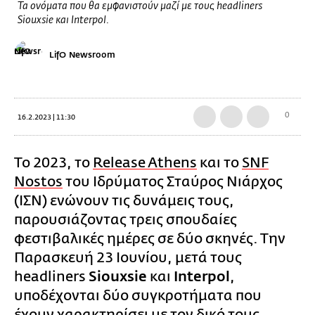
Τα ονόματα που θα εμφανιστούν μαζί με τους headliners
Siouxsie και Interpol.
LifO Newsroom
0
16.2.2023 | 11:30
Το 2023, το
Release Athens
και το
SNF
Nostos
του Ιδρύματος Σταύρος Νιάρχος
(ΙΣΝ) ενώνουν τις δυνάμεις τους,
παρουσιάζοντας τρεις σπουδαίες
φεστιβαλικές ημέρες σε δύο σκηνές. Την
Παρασκευή 23 Ιουνίου, μετά τους
headliners
Siouxsie
και
Interpol
,
υποδέχονται δύο συγκροτήματα που
έχουν χαρακτηρίσει με τον δικό τους