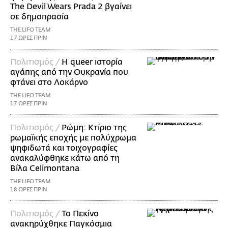
The Devil Wears Prada 2 βγαίνει
σε δημοπρασία
THE LIFO TEAM
17 ΩΡΕΣ ΠΡΙΝ
Πολιτισμός /
Η queer ιστορία
αγάπης από την Ουκρανία που
φτάνει στο Λοκάρνο
THE LIFO TEAM
17 ΩΡΕΣ ΠΡΙΝ
Πολιτισμός /
Ρώμη: Κτίριο της
ρωμαϊκής εποχής με πολύχρωμα
ψηφιδωτά και τοιχογραφίες
ανακαλύφθηκε κάτω από τη
Βίλα Celimontana
THE LIFO TEAM
18 ΩΡΕΣ ΠΡΙΝ
Πολιτισμός /
Το Πεκίνο
ανακηρύχθηκε Παγκόσμια