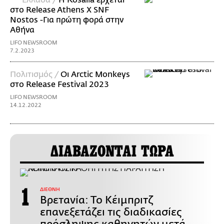
Ελλάδα /
Η Rosalía έρχεται
στο Release Athens X SNF
Nostos -Για πρώτη φορά στην
Αθήνα
LIFO NEWSROOM
7.2.2023
Πολιτισμός /
Οι Arctic Monkeys
στο Release Festival 2023
LIFO NEWSROOM
14.12.2022
ΔΙΑΒΑΖΟΝΤΑΙ ΤΩΡΑ
ΔΙΕΘΝΗ
Βρετανία: Το Κέιμπριτζ
επανεξετάζει τις διαδικασίες