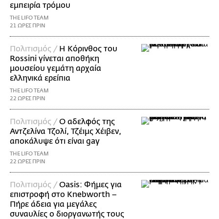
εμπειρία τρόμου
THE LIFO TEAM
21 ΩΡΕΣ ΠΡΙΝ
Πολιτισμός /
Η Κόρινθος του
Rossini γίνεται αποθήκη
μουσείου γεμάτη αρχαία
ελληνικά ερείπια
THE LIFO TEAM
22 ΩΡΕΣ ΠΡΙΝ
Πολιτισμός /
Ο αδελφός της
Αντζελίνα Τζολί, Τζέιμς Χέιβεν,
αποκάλυψε ότι είναι gay
THE LIFO TEAM
22 ΩΡΕΣ ΠΡΙΝ
Πολιτισμός /
Oasis: Φήμες για
επιστροφή στο Knebworth –
Πήρε άδεια για μεγάλες
συναυλίες ο διοργανωτής τους