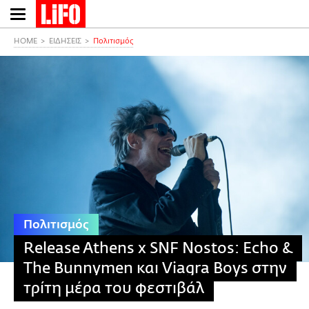
Παράκαμψη
προς
το
HOME
ΕΙΔΗΣΕΙΣ
Πολιτισμός
κυρίως
περιεχόμενο
Πολιτισμός
Release Athens x SNF Nostos: Echo &
The Bunnymen και Viagra Boys στην
τρίτη μέρα του φεστιβάλ