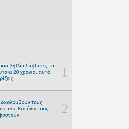
όσα βιβλία διάβασες τα
υταία 20 χρόνια, αυτό
ρίζεις
 ακολουθούν τους
uencers. Και όλοι τους
φρονούν.