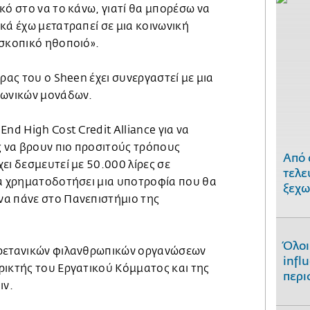
κό στο να το κάνω, γιατί θα μπορέσω να
κά έχω μετατραπεί σε μια κοινωνική
οσκοπικό ηθοποιό».
ρας του ο Sheen έχει συνεργαστεί με μια
νωνικών μονάδων.
nd High Cost Credit Alliance για να
 να βρουν πιο προσιτούς τρόπους
Από 
ει δεσμευτεί με 50.000 λίρες σε
τελε
να χρηματοδοτήσει μια υποτροφία που θα
ξεχω
α πάνε στο Πανεπιστήμιο της
Όλοι
βρετανικών φιλανθρωπικών οργανώσεων
infl
ρικτής του Εργατικού Κόμματος και της
περι
ιν.