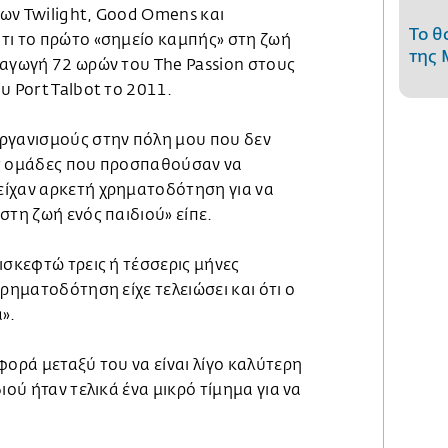
ων Twilight, Good Omens και
Το θ
τι το πρώτο «σημείο καμπής» στη ζωή
της 
ραγωγή 72 ωρών του The Passion στους
υ Port Talbot το 2011.
ργανισμούς στην πόλη μου που δεν
ές ομάδες που προσπαθούσαν να
ίχαν αρκετή χρηματοδότηση για να
στη ζωή ενός παιδιού» είπε.
ισκεφτώ τρεις ή τέσσερις μήνες
χρηματοδότηση είχε τελειώσει και ότι ο
».
φορά μεταξύ του να είναι λίγο καλύτερη
ιού ήταν τελικά ένα μικρό τίμημα για να