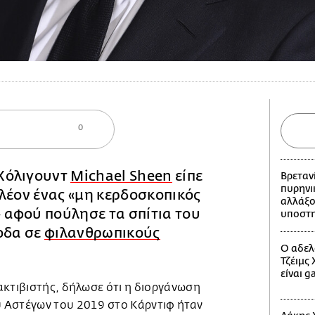
0
 Χόλιγουντ
Michael Sheen
είπε
Βρεταν
πυρηνι
 πλέον ένας «μη κερδοσκοπικός
αλλάξο
» αφού πούλησε τα σπίτια του
υποστη
οδα σε
φιλανθρωπικούς
Ο αδελ
Τζέιμς
είναι g
ακτιβιστής, δήλωσε ότι η διοργάνωση
 Αστέγων του 2019 στο Κάρντιφ ήταν