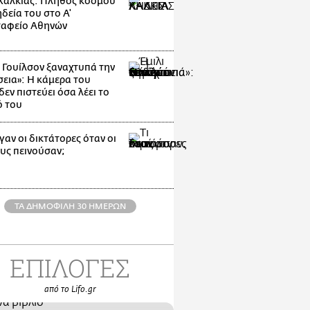
Χαλκιάς: Πλήθος κόσμου
δεία του στο Α'
αφείο Αθηνών
ι Γουίλσον ξαναχτυπά την
εια»: Η κάμερα του
εν πιστεύει όσα λέει το
ό του
γαν οι δικτάτορες όταν οι
ους πεινούσαν;
ΤΑ ΔΗΜΟΦΙΛΗ 30 ΗΜΕΡΩΝ
ΕΠΙΛΟΓΕΣ
από το Lifo.gr