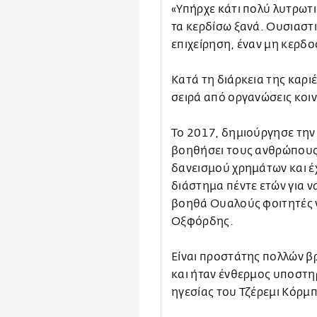
«Υπήρχε κάτι πολύ λυτρωτι
τα κερδίσω ξανά. Ουσιαστι
επιχείρηση, έναν μη κερδ
Κατά τη διάρκεια της καριέ
σειρά από οργανώσεις κοι
Το 2017, δημιούργησε την E
βοηθήσει τους ανθρώπους
δανεισμού χρημάτων και έχ
διάστημα πέντε ετών για 
βοηθά Ουαλούς φοιτητές ν
Οξφόρδης.
Είναι προστάτης πολλών 
και ήταν ένθερμος υποστη
ηγεσίας του Τζέρεμι Κόρμπ