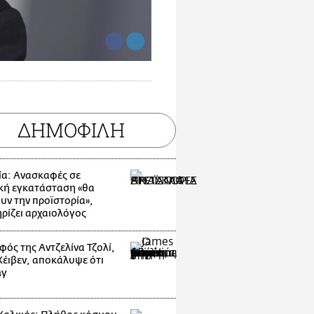
ΔΗΜΟΦΙΛΗ
ία: Ανασκαφές σε
κή εγκατάσταση «θα
υν την προϊστορία»,
ρίζει αρχαιολόγος
φός της Αντζελίνα Τζολί,
 Χέιβεν, αποκάλυψε ότι
ay