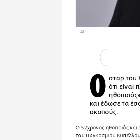
AP
Ο
σταρ του
ότι είναι
ηθοποιός
και έδωσε τα έσ
σκοπούς.
Ο 52χρονος ηθοποιός και 
του Παγκοσμίου Κυπέλλου