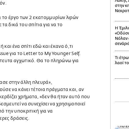
Λάκης 
όν.
στην κη
Νεκροτ
 το έργο των 2 εκατομμυρίων λιρών
τα δικά του σπίτια για να το
Η Έμιλ
«Οδύσσ
Νόλαν δ
σενάρι
ή και ένα σπίτι εδώ και έκανα ό,τι
ssue για το Letter to My Younger Self.
Τι έτρω
στευτα αγχωτικό. Θα το πληρώνω για
λαοί τ
ρασε στην άλλη πλευρά»,
ύσε να κάνει τέτοια πράγματα και, αν
κερδίζει χρήματα, «δεν θα ήταν αυτό που
δεσμευτεί να συνεχίσει να χρησιμοποιεί
πό την υποκριτική για να
ρες δράσεις.