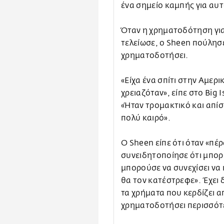
ένα σημείο καμπής για αυτ
Όταν η χρηματοδότηση για
τελείωσε, ο Sheen πούλησε 
χρηματοδοτήσει.
«Είχα ένα σπίτι στην Αμερικ
χρειαζόταν», είπε στο Big I
«Ήταν τρομακτικό και απί
πολύ καιρό».
Ο Sheen είπε ότι όταν «πέ
συνειδητοποίησε ότι μπορο
μπορούσε να συνεχίσει να 
θα τον κατέστρεφε». Έχει 
τα χρήματα που κερδίζει α
χρηματοδοτήσει περισσότε