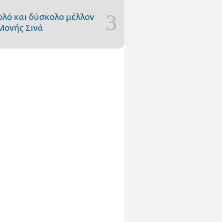
ολό και δύσκολο μέλλον
Μονής Σινά