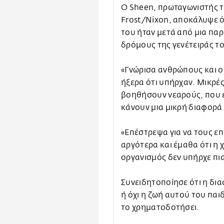
Ο Sheen, πρωταγωνιστής τ
Frost/Nixon, αποκάλυψε ό
του ήταν μετά από μια πα
δρόμους της γενέτειράς το
«Γνώρισα ανθρώπους και ο
ήξερα ότι υπήρχαν. Μικρ
βοηθήσουν νεαρούς, που ε
κάνουν μια μικρή διαφορά 
«Επέστρεψα για να τους επ
αργότερα και έμαθα ότι η 
οργανισμός δεν υπήρχε πια
Συνειδητοποίησε ότι η δια
ή όχι η ζωή αυτού του παιδ
το χρηματοδοτήσει.