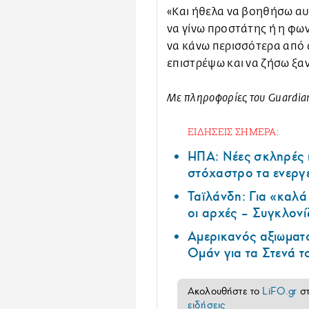
«Και ήθελα να βοηθήσω α
να γίνω προστάτης ή η φω
να κάνω περισσότερα από 
επιστρέψω και να ζήσω ξα
Με πληροφορίες του Guardia
ΕΙΔΗΣΕΙΣ ΣΗΜΕΡΑ:
ΗΠΑ: Nέες σκληρές 
στόχαστρο τα ενεργ
Ταϊλάνδη: Για «καλ
οι αρχές – Συγκλονί
Αμερικανός αξιωματ
Ομάν για τα Στενά 
Ακολουθήστε το
LiFO.gr
σ
ειδήσεις