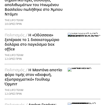
σημαντικότερες συλλογές
απολιθωμάτων του Ηνωμένου
Βασιλείου πωλήθηκε στο Άμπου
Ντάμπι
THE LIFO TEAM
10 ΩΡΕΣ ΠΡΙΝ
Πολιτισμός /
Η «Οδύσσεια»
ξεπέρασε το 1 δισεκατομμύριο
δολάρια στο παγκόσμιο box
office
THE LIFO TEAM
12 ΩΡΕΣ ΠΡΙΝ
Πολιτισμός /
Η Μαντόνα αποτίει
φόρο τιμής στον «ιδιοφυή,
εξωπραγματικό» Γουίλιαμ
Όρμπιτ
THE LIFO TEAM
12 ΩΡΕΣ ΠΡΙΝ