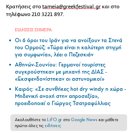
Κρατήσεις στο
tameia@greekfestival.gr
και στο
τηλέφωνο 210 3221 897.
ΕΙΔΗΣΕΙΣ ΣΗΜΕΡΑ:
Οι 6 όροι του Ιράν για να ανοίξουν τα Στενά
του Ορμούζ: «Τώρα είναι η καλύτερη στιγμή
για συμφωνία», λέει ο Πεζεσκιάν
Αθηνών-Σουνίου: Γερμανοί τουρίστες
συγκρούστηκαν με μηχανή της ΔΙΑΣ -
«Εκσφενδονίστηκαν οι αστυνομικοί»
Καιρός: «Σε συνθήκες hot dry windy η χώρα -
Μηδενική ανοχή στην απροσεξία»,
προειδοποιεί ο Γιώργος Τσατραφύλλιας
Ακολουθήστε το
LiFO.gr
στο
Google News
και μάθετε
πρώτοι όλες τις
ειδήσεις