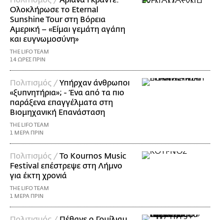
Πολιτισμός /
Αριάνα Γκράντε:
Ολοκλήρωσε το Eternal
Sunshine Tour στη Βόρεια
Αμερική – «Είμαι γεμάτη αγάπη
και ευγνωμοσύνη»
THE LIFO TEAM
14 ΩΡΕΣ ΠΡΙΝ
Πολιτισμός /
Υπήρχαν άνθρωποι
«ξυπνητήρια»; - Ένα από τα πιο
παράξενα επαγγέλματα στη
Βιομηχανική Επανάσταση
THE LIFO TEAM
1 ΜΕΡΑ ΠΡΙΝ
Πολιτισμός /
Το Kournos Music
Festival επέστρεψε στη Λήμνο
για έκτη χρονιά
THE LIFO TEAM
1 ΜΕΡΑ ΠΡΙΝ
Πολιτισμός /
Πέθανε ο Γουίλιαμ