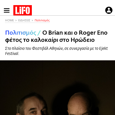
Παράκαμψη
προς
το
HOME
ΕΙΔΗΣΕΙΣ
Πολιτισμός
κυρίως
Πολιτισμός
/
Ο Brian και ο Roger Eno
περιεχόμενο
φέτος το καλοκαίρι στο Ηρώδειο
Στο πλαίσιο του Φεστιβάλ Αθηνών, σε συνεργασία με το Ejekt
Festival.