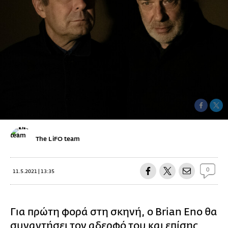
The LiFO team
0
11.5.2021 | 13:35
Για πρώτη φορά στη σκηνή, ο Brian Eno θα
συναντήσει τον αδερφό του και επίσης