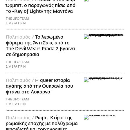
Όρμπιτ, ο παραγωγός πίσω από
το «Ray of Light» της Μαντόνα
THE LIFO TEAM
1 ΜΕΡΑ ΠΡΙΝ
Πολιτισμός /
Το λερωμένο
φόρεμα της Άντι Σακς από το
The Devil Wears Prada 2 βγαίνει
σε δημοπρασία
THE LIFO TEAM
1 ΜΕΡΑ ΠΡΙΝ
Πολιτισμός /
Η queer ιστορία
αγάπης από την Ουκρανία που
φτάνει στο Λοκάρνο
THE LIFO TEAM
1 ΜΕΡΑ ΠΡΙΝ
Πολιτισμός /
Ρώμη: Κτίριο της
ρωμαϊκής εποχής με πολύχρωμα
ψηφιδωτά και τοιχογραφίες