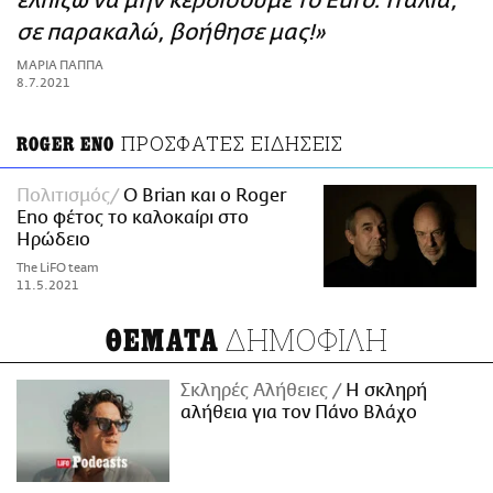
ελπίζω να μην κερδίσουμε το Euro. Ιταλία,
ΑΜΠΑ
σε παρακαλώ, βοήθησε μας!»
PRINT
ΜΑΡΙΑ ΠΑΠΠΑ
8.7.2021
ΠΡΟΣΦΑΤΕΣ ΕΙΔΗΣΕΙΣ
ROGER ENO
Πολιτισμός
Ο Brian και ο Roger
Eno φέτος το καλοκαίρι στο
Ηρώδειο
The LiFO team
11.5.2021
ΔΗΜΟΦΙΛΗ
ΘΕΜΑΤΑ
Σκληρές Αλήθειες
H σκληρή
αλήθεια για τον Πάνο Βλάχο