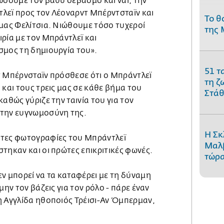
ώσουμε τον βαθύ σεβασμό και ναι, την
λεϊ προς τον Λέοναρντ Μπέρντσταϊν και
Το θ
 μας Φελίτσια. Νιώθουμε τόσο τυχεροί
της 
ρία με τον Μπράντλεϊ και
σμος τη δημιουργία του».
51 τ
τ Μπέρνσταϊν πρόσθεσε ότι ο Μπράντλεϊ
τη ζ
 και τους τρεις μας σε κάθε βήμα του
Στάθ
αθώς γύριζε την ταινία του για τον
 την ευγνωμοσύνη της.
Η Σκ
ώτες φωτογραφίες του Μπράντλεϊ
Μαλβ
τηκαν και οι πρώτες επικριτικές φωνές.
τώρα
ν μπορεί να τα καταφέρει με τη δύναμη
μην τον βάζεις για τον ρόλο - πάρε έναν
η Αγγλίδα ηθοποιός Τρέισι-Αν Όμπερμαν,