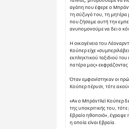
ταινίας, μπορούσαμε να νι
αγάπη που έφερε ο Μπράντ
τη σύζυγό του, τη μητέρα
που ζήσαμε αυτή την εμπει
ανυπομονούμε να δει ο κό
Η οικογένεια του Λέοναρν
Κούπερ είχε «συμπεριλάβει
εκπληκτικού ταξιδιού του κ
πατέρα μας» εκφράζοντας
Όταν εμφανίστηκαν οι πρ
Κούπερ πέρυσι, τότε ακούσ
«Αν ο Μπράντλεϊ Κούπερ δε
της υποκριτικής του, τότε 
Εβραίο ηθοποιό», έγραψε 
η οποία είναι Εβραία.