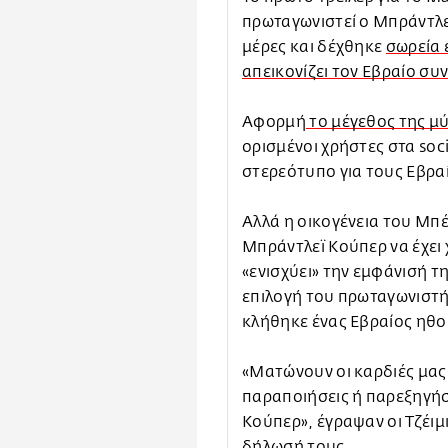
πρωταγωνιστεί ο Μπράντλε
μέρες και δέχθηκε
σωρεία 
απεικονίζει τον Εβραίο συ
Αφορμή
το μέγεθος της μ
ορισμένοι χρήστες στα soci
στερεότυπο για τους Εβρα
Αλλά η οικογένεια του Μπέρ
Μπράντλεϊ Κούπερ να έχει 
«ενισχύει» την εμφάνισή τη
επιλογή του πρωταγωνιστή.
κλήθηκε ένας Εβραίος ηθοπ
«Ματώνουν οι καρδιές μα
παραποιήσεις ή παρεξηγήσ
Κούπερ», έγραψαν οι Τζέιμ
δήλωσή τους.