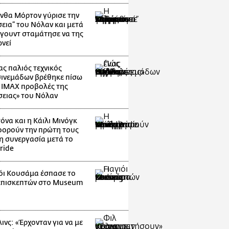
νθα Μόρτον γύρισε την
εια” του Νόλαν και μετά
ιγουντ σταμάτησε να της
νεί
ας παλιός τεχνικός
ινεμάδων βρέθηκε πίσω
ς IMAX προβολές της
ειας» του Νόλαν
όνα και η Κάιλι Μινόγκ
ορούν την πρώτη τους
η συνεργασία μετά το
ride
ιόι Κουσάμα έσπασε το
επισκεπτών στο Museum
g
ινς: «Έρχονταν για να με