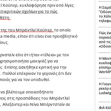
ϊ Κούπερ, κυκλοφόρησε πριν από λίγες
Η Σαμά
επικριτικών σχολίων για το πώς
“Οδύσσ
το Χόλ
νθέτη.
τηλεφω
ύτης του Μπράντλεϊ Κούπερ,
το οποίο
Πώς έν
a media, είπαν ότι είναι ένα προσβλητικό
πορνοσ
από τι
ίους.
«Οδύσσ
νσταϊν είπε ότι ήταν «τέλεια» με τον
Η Μαντ
χρησιμοποιήσει μακιγιάζ για να
κυκλοφ
ς. Επίσης ασκήθηκε κριτική για την
επίσημ
WorldP
 Πολλοί επέκριναν το γεγονός ότι δεν
οιός για να τον υποδυθεί.
Η Γιαγ
ρεκόρ 
ς να βλέπουμε οποιεσδήποτε
Ludwi
εις στις προσπάθειες του Μπράντλεϊ
ι, Αλεξάντερ και Νίνα Μπέρντσταϊν σε
Φιλ Κόλ