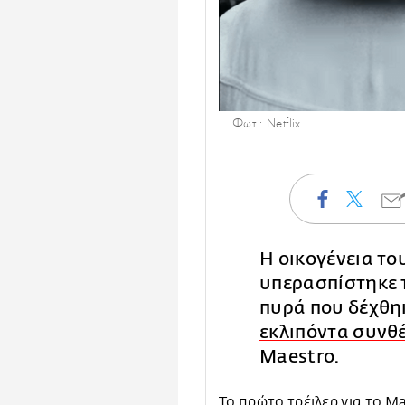
Φωτ.: Netflix
Η οικογένεια τ
υπερασπίστηκε 
πυρά που δέχθηκ
εκλιπόντα συνθ
Maestro.
Το πρώτο τρέιλερ για το M