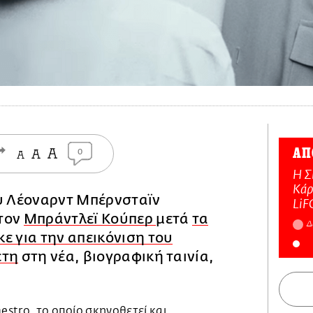
ΑΠ
0
Η Σ
Κάρ
ου Λέοναρντ Μπέρνσταϊν
LiF
τον
Μπράντλεϊ Κούπερ
μετά
τα
Δ
ε για την απεικόνιση του
έτη
στη νέα, βιογραφική ταινία,
aestro, το οποίο σκηνοθετεί και