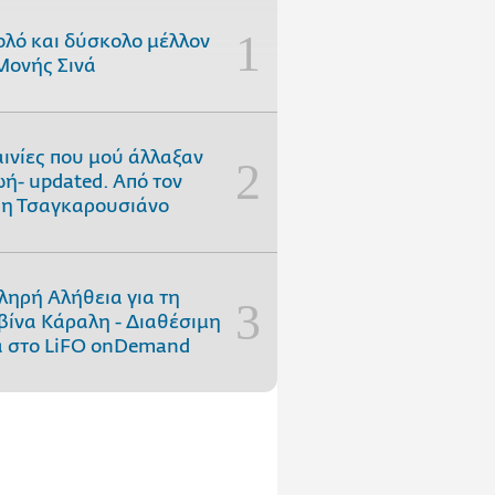
ολό και δύσκολο μέλλον
Μονής Σινά
αινίες που μού άλλαξαν
ωή- updated. Aπό τον
η Τσαγκαρουσιάνο
ληρή Αλήθεια για τη
ίνα Κάραλη - Διαθέσιμη
 στo LiFO onDemand