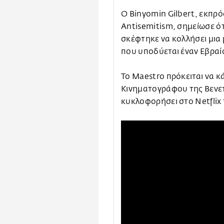
Ο Binyomin Gilbert, εκπρ
Antisemitism, σημείωσε ότι
σκέφτηκε να κολλήσει μια
που υποδύεται έναν Εβραί
Το Maestro πρόκειται να κ
Κινηματογράφου της Βενετ
κυκλοφορήσει στο Netflix