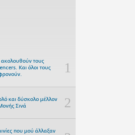
 ακολουθούν τους
uencers. Και όλοι τους
φρονούν.
ολό και δύσκολο μέλλον
Μονής Σινά
αινίες που μού άλλαξαν