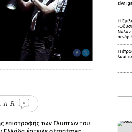
είναι g
Η Έμιλ
«Οδύσσ
Νόλαν δ
σενάρι
Τι έτρω
λαοί τ
0
ς επιστροφής των
Γλυπτών του
 Ελλάδα έστειλε ο frontman