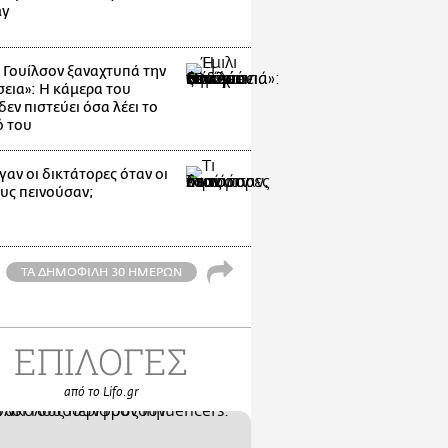
ay
ι Γουίλσον ξαναχτυπά την
εια»: Η κάμερα του
εν πιστεύει όσα λέει το
ό του
γαν οι δικτάτορες όταν οι
ους πεινούσαν;
ΤΑ ΔΗΜΟΦΙΛΗ 30 ΗΜΕΡΩΝ
ΕΠΙΛΟΓΕΣ
από το Lifo.gr