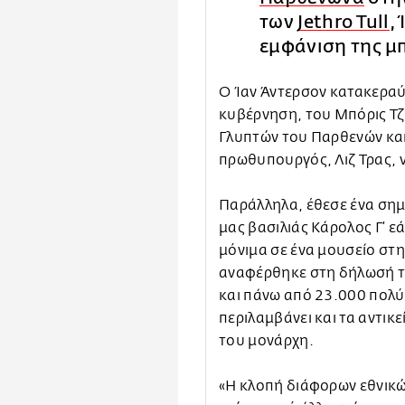
των
Jethro Tull
,
εμφάνιση της μ
Ο Ίαν Άντερσον κατακερα
κυβέρνηση, του Μπόρις Τζ
Γλυπτών του Παρθενών και
πρωθυπουργός, Λιζ Τρας, 
Παράλληλα, έθεσε ένα σημ
μας βασιλιάς Κάρολος Γ’ 
μόνιμα σε ένα μουσείο στη
αναφέρθηκε στη δήλωσή τ
και πάνω από 23.000 πολύ
περιλαμβάνει και τα αντικ
του μονάρχη.
«Η κλοπή διάφορων εθνικώ