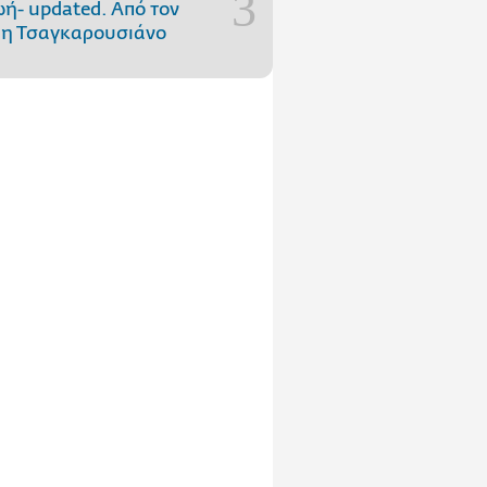
ωή- updated. Aπό τον
η Τσαγκαρουσιάνο