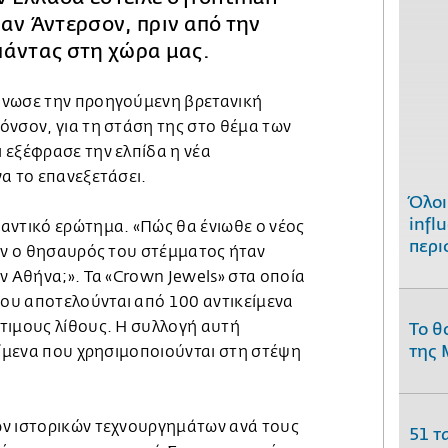
 Ίαν Άντερσον, πριν από την
πάντας στη χώρα μας.
ύνωσε την προηγούμενη βρετανική
όνσον, για τη στάση της στο θέμα των
 εξέφρασε την ελπίδα η νέα
να το επανεξετάσει.
Όλοι
infl
αντικό ερώτημα. «Πώς θα ένιωθε ο νέος
περι
εάν ο θησαυρός του στέμματος ήταν
ν Αθήνα;». Τα «Crown Jewels» στα οποία
ου αποτελούνται από 100 αντικείμενα
τιμους λίθους. Η συλλογή αυτή
Το θ
της 
είμενα που χρησιμοποιούνται στη στέψη
ν ιστορικών τεχνουργημάτων ανά τους
51 τ