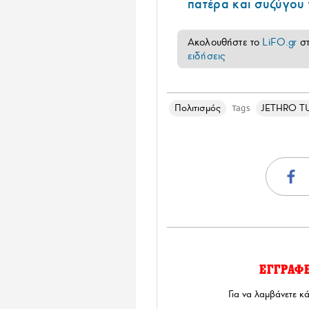
πατέρα και συζύγου
Ακολουθήστε το
LiFO.gr
σ
ειδήσεις
Πολιτισμός
JETHRO T
Tags
ΕΓΓΡΑΦ
Για να λαμβάνετε κ