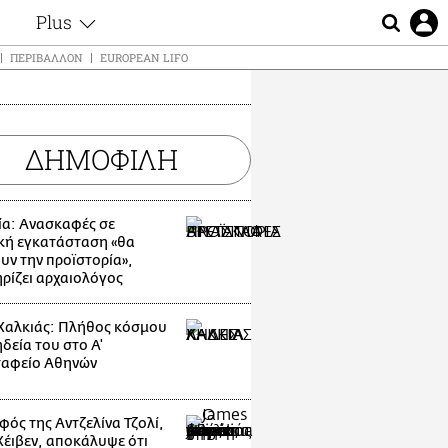
Plus
ς
Θέματα
ΠΕΡΙΒΆΛΛΟΝ
EUROPEAN LIFO
Συνεντεύξεις
ς
Videos
τα
Αφιερώματα
t
ΔΗΜΟΦΙΛΗ
Ζώδια
Εξομολογήσεις
Blogs
μη
ία: Ανασκαφές σε
Οι Αθηναίοι
κή εγκατάσταση «θα
ς
υν την προϊστορία»,
Απώλειες
ρίζει αρχαιολόγος
Lgbtqi+
Επιλογές
Χαλκιάς: Πλήθος κόσμου
δεία του στο Α'
αφείο Αθηνών
φός της Αντζελίνα Τζολί,
 Χέιβεν, αποκάλυψε ότι