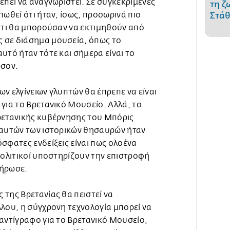
έπει να αναγνωριστεί. Σε συγκεκριμένες
τη ζ
πωθεί ότι ήταν, ίσως, προσωρινά πιο
Στάθ
 ότι θα μπορούσαν να εκτιμηθούν από
 σε διάσημα μουσεία, όπως το
υτό ήταν τότε και σήμερα είναι το
ρσον.
ν ελγίνειων γλυπτών θα έπρεπε να είναι
για το Βρετανικό Μουσείο. Αλλά, το
ρετανικής κυβέρνησης του Μπόρις
 αυτών των ιστορικών θησαυρών ήταν
σφατες ενδείξεις είναι πως ολοένα
πολιτικοί υποστηρίζουν την επιστροφή
λήρωσε.
της Βρετανίας θα πειστεί να
λου, η σύγχρονη τεχνολογία μπορεί να
αντίγραφο για το Βρετανικό Μουσείο,