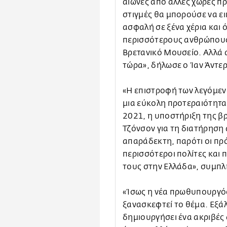
αιώνες από άλλες χώρες πρ
στιγμές θα μπορούσε να ει
ασφαλή σε ξένα χέρια και
περισσότερους ανθρώπους
Βρετανικό Μουσείο. Αλλά α
τώρα», δήλωσε ο Ίαν Άντε
«Η επιστροφή των λεγόμενω
μια εύκολη προτεραιότητα 
2021, η υποστήριξη της β
Τζόνσον για τη διατήρηση
απαράδεκτη, παρότι οι πρό
περισσότεροι πολίτες και 
τους στην Ελλάδα», συμπ
«Ίσως η νέα πρωθυπουργός 
ξανασκεφτεί το θέμα. Εξάλ
δημιουργήσει ένα ακριβές 