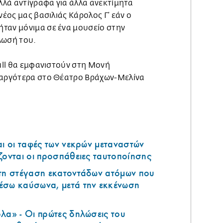
λά αντίγραφα για άλλα ανεκτίμητα
νέος μας βασιλιάς Κάρολος Γ’ εάν ο
ταν μόνιμα σε ένα μουσείο στην
λωσή του.
Tull θα εμφανιστούν στη Μονή
 αργότερα στο Θέατρο Βράχων-Μελίνα
αι οι ταφές των νεκρών μεταναστών
ζονται οι προσπάθειες ταυτοποίησης
 τη στέγαση εκατοντάδων ατόμων που
έσω καύσωνα, μετά την εκκένωση
λα» - Οι πρώτες δηλώσεις του