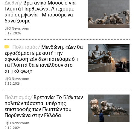
Διεθνή
Bρετανικό Μουσείο για
Γλυπτά Παρθενώνα: Απέχουμε
από συμφωνία - Μπορούμε να
δανείζουμε
LifO Newsroom
5.12.2024
Πολιτισμός
Μενδώνη: «Δεν θα
εργαζόμαστε με αυτή την
αφοσίωση εάν δεν πιστεύαμε ότι
τα Γλυπτά θα επανέλθουν στο
αττικό φως»
LifO Newsroom
3.12.2024
Πολιτισμός
Βρετανία: Το 53% των
πολιτών τάσσεται υπέρ της
επιστροφής των Γλυπτών του
Παρθενώνα στην Ελλάδα
LifO Newsroom
2.12.2024