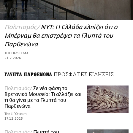
ΑΜΠΑ
PRINT
Πολιτισμός
NYT: Η Ελλάδα ελπίζει ότι ο
Μπέρναμ θα επιστρέψει τα Γλυπτά του
Παρθενώνα
THE LIFO TEAM
21.7.2026
ΠΡΟΣΦΑΤΕΣ ΕΙΔΗΣΕΙΣ
ΓΛΥΠΤΑ ΠΑΡΘΕΝΩΝΑ
Πολιτισμός
Σε νέα φάση το
Βρετανικό Μουσείο: Τι αλλάζει και
τι θα γίνει με τα Γλυπτά του
Παρθενώνα
The LiFO team
17.12.2025
Πολιτισμός
Γλυπτά του