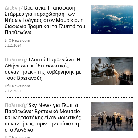
Διεθνή
Βρετανία: Η απόφαση
Στάρμερ για παραχώρηση των
Νήσων Τσάγκος στον Μαυρίκιο, η
διαφωνία Τραμπ και τα Γλυπτά του
Παρθενώνα
LifO Newsroom
2.12.2024
Πολιτική
Γλυπτά Παρθενώνα: Η
Αθήνα διαψεύδει «ιδιωτικές
συναντήσεις» της κυβέρνησης με
τους Βρετανούς
LifO Newsroom
2.12.2024
Πολιτική
Sky News για Γλυπτά
Παρθενώνα: Βρετανικό Μουσείο
και Μητσοτάκης είχαν «ιδιωτικές
συναντήσεις» πριν την επίσκεψη
στο Λονδίνο
LifO Newsroom