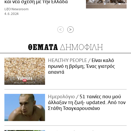
και νέα σχέση με την Ελλάδα
LifO Newsroom
4.6.2024
<
>
ΔΗΜΟΦΙΛΗ
ΘΕΜΑΤΑ
HEALTHY PEOPLE
Είναι καλό
πρωινό η βρόμη; Ένας γιατρός
απαντά
Ημερολόγιο
51 ταινίες που μού
άλλαξαν τη ζωή- updated. Aπό τον
Στάθη Τσαγκαρουσιάνο