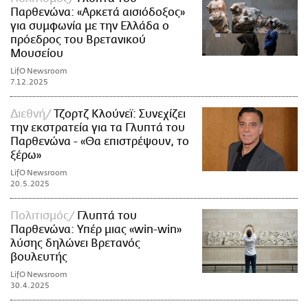
Παρθενώνα: «Αρκετά αισιόδοξος»
για συμφωνία με την Ελλάδα ο
πρόεδρος του Βρετανικού
Μουσείου
LifO Newsroom
7.12.2025
Διεθνή
Τζορτζ Κλούνεϊ: Συνεχίζει
την εκστρατεία για τα Γλυπτά του
Παρθενώνα - «Θα επιστρέψουν, το
ξέρω»
LifO Newsroom
20.5.2025
Πολιτισμός
Γλυπτά του
Παρθενώνα: Υπέρ μιας «win-win»
λύσης δηλώνει Βρετανός
βουλευτής
LifO Newsroom
30.4.2025