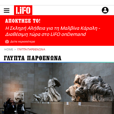
Παράκαμψη
προς
το
ΕΙΔΗΣΕΙΣ
κυρίως
ΑΠΟΚΤΗΣΕ ΤΟ!
περιεχόμενο
CULTURE
Η Σκληρή Αλήθεια για τη Μαλβίνα Κάραλη -
ΑΠΟΨΕΙΣ
Διαθέσιμη τώρα στo LiFO onDemand
ΤΡΟΠΟΣ ΖΩΗΣ
Δείτε περισσότερα
PODCASTS
HOME
ΓΛΥΠΤΑ ΠΑΡΘΕΝΩΝΑ
Plus
ΓΛΥΠΤΑ ΠΑΡΘΕΝΩΝΑ
LIFO SHOP
NEWSLETTER
ΜΙΚΡΟΠΡΑΓΜΑΤΑ
THE GOOD LIFO
LIFOLAND
CITY GUIDE