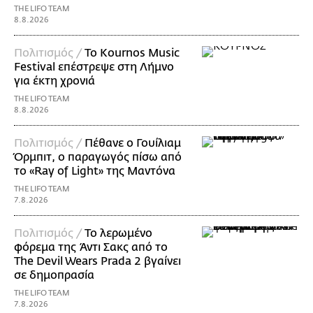
THE LIFO TEAM
8.8.2026
Πολιτισμός /
Το Kournos Music
Festival επέστρεψε στη Λήμνο
για έκτη χρονιά
THE LIFO TEAM
8.8.2026
Πολιτισμός /
Πέθανε ο Γουίλιαμ
Όρμπιτ, ο παραγωγός πίσω από
το «Ray of Light» της Μαντόνα
THE LIFO TEAM
7.8.2026
Πολιτισμός /
Το λερωμένο
φόρεμα της Άντι Σακς από το
The Devil Wears Prada 2 βγαίνει
σε δημοπρασία
THE LIFO TEAM
7.8.2026