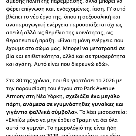
άμεσης πολιτικής παρέμβασης, αλλά μπορεί να
φέρει επίγνωση και, ενδεχομένως, ίαση. Γι’ αυτό
βλέπει το νέο έργο της, όπου η σεξουαλική και
αναπαραγωγική ενέργεια παρουσιάζεται όχι ως
απειλή αλλά ως θεμέλιο της κοινότητας, ως
θεραπευτική πράξη. «Είναι η μόνη ενέργεια που
έχουμε στο σώμα μας. Μπορεί να μετατραπεί σε
βία και επιθετικότητα, αλλά και σε τρυφερότητα
και αγάπη. Αυτό είναι που διερευνώ εδώ».
Στα 80 της χρόνια, που θα γιορτάσει το 2026 με
την παρουσίαση του έργου στο Park Avenue
Armory στη Νέα Υόρκη,
σχεδιάζει ένα μεγάλο
πάρτι, ανάμεσα σε «γυμνόστηθες γυναίκες και
γιγάντια φαλλικά σύμβολα»
. Το λέει μισοαστεία:
«Ελπίζω μόνο να μην έρθει ο Τραμπ να δει όλα
αυτά τα γυμνά». Το ημερολόγιό της είναι ήδη
γεμάτο μέχρι το 2029, ενώ απορρίπτει την ιδέα