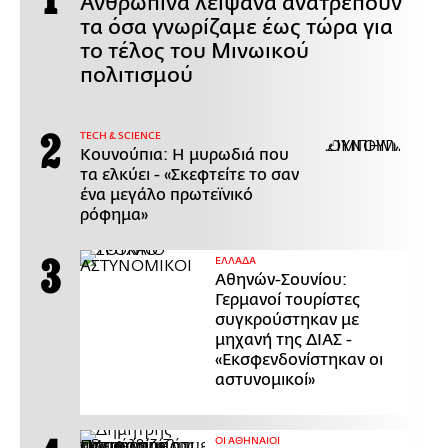
Ανθρώπινα λείψανα ανατρέπουν
τα όσα γνωρίζαμε έως τώρα για
το τέλος του Μινωικού
πολιτισμού
ΤECH & SCIENCE
Κουνούπια: Η μυρωδιά που
τα ελκύει - «Σκεφτείτε το σαν
ένα μεγάλο πρωτεϊνικό
ρόφημα»
ΕΛΛΑΔΑ
Αθηνών-Σουνίου:
Γερμανοί τουρίστες
συγκρούστηκαν με
μηχανή της ΔΙΑΣ -
«Εκσφενδονίστηκαν οι
αστυνομικοί»
ΟΙ ΑΘΗΝΑΙΟΙ