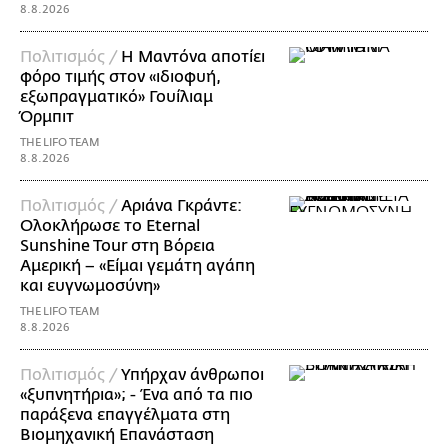
8.8.2026
Πολιτισμός /
Η Μαντόνα αποτίει
φόρο τιμής στον «ιδιοφυή,
εξωπραγματικό» Γουίλιαμ
Όρμπιτ
THE LIFO TEAM
8.8.2026
Πολιτισμός /
Αριάνα Γκράντε:
Ολοκλήρωσε το Eternal
Sunshine Tour στη Βόρεια
Αμερική – «Είμαι γεμάτη αγάπη
και ευγνωμοσύνη»
THE LIFO TEAM
8.8.2026
Πολιτισμός /
Υπήρχαν άνθρωποι
«ξυπνητήρια»; - Ένα από τα πιο
παράξενα επαγγέλματα στη
Βιομηχανική Επανάσταση