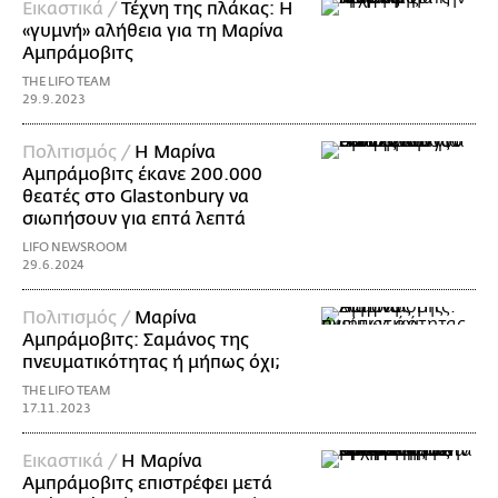
Εικαστικά /
Τέχνη της πλάκας: Η
«γυμνή» αλήθεια για τη Μαρίνα
Αμπράμοβιτς
THE LIFO TEAM
29.9.2023
Πολιτισμός /
Η Μαρίνα
Αμπράμοβιτς έκανε 200.000
θεατές στο Glastonbury να
σιωπήσoυν για επτά λεπτά
LIFO NEWSROOM
29.6.2024
Πολιτισμός /
Μαρίνα
Αμπράμοβιτς: Σαμάνος της
πνευματικότητας ή μήπως όχι;
THE LIFO TEAM
17.11.2023
Εικαστικά /
Η Μαρίνα
Αμπράμοβιτς επιστρέφει μετά