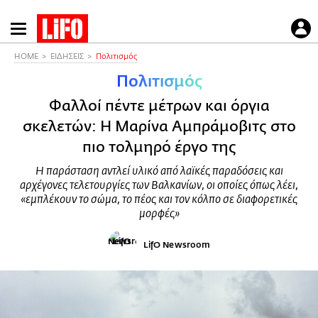
Παράκαμψη
προς
το
HOME
ΕΙΔΗΣΕΙΣ
Πολιτισμός
κυρίως
Πολιτισμός
περιεχόμενο
Φαλλοί πέντε μέτρων και όργια
σκελετών: Η Μαρίνα Αμπράμοβιτς στο
πιο τολμηρό έργο της
Η παράσταση αντλεί υλικό από λαϊκές παραδόσεις και
αρχέγονες τελετουργίες των Βαλκανίων, οι οποίες όπως λέει,
«εμπλέκουν το σώμα, το πέος και τον κόλπο σε διαφορετικές
μορφές»
LifO Newsroom