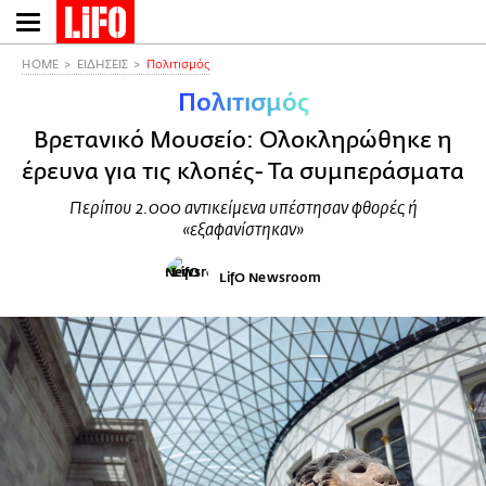
Παράκαμψη
προς
το
HOME
ΕΙΔΗΣΕΙΣ
Πολιτισμός
κυρίως
Πολιτισμός
περιεχόμενο
Βρετανικό Μουσείο: Ολοκληρώθηκε η
έρευνα για τις κλοπές- Τα συμπεράσματα
Περίπου 2.000 αντικείμενα υπέστησαν φθορές ή
«εξαφανίστηκαν»
LifO Newsroom