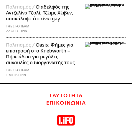
Πολιτισμός /
Ο αδελφός της
Αντζελίνα Τζολί, Τζέιμς Χέιβεν,
αποκάλυψε ότι είναι gay
THE LIFO TEAM
22 ΩΡΕΣ ΠΡΙΝ
Πολιτισμός /
Oasis: Φήμες για
επιστροφή στο Knebworth –
Πήρε άδεια για μεγάλες
συναυλίες ο διοργανωτής τους
THE LIFO TEAM
1 ΜΕΡΑ ΠΡΙΝ
ΤΑΥΤΟΤΗΤΑ
ΕΠΙΚΟΙΝΩΝΙΑ