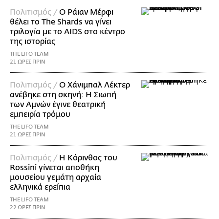
Πολιτισμός /
Ο Ράιαν Μέρφι
θέλει το The Shards να γίνει
τριλογία με το AIDS στο κέντρο
της ιστορίας
THE LIFO TEAM
21 ΩΡΕΣ ΠΡΙΝ
Πολιτισμός /
Ο Χάνιμπαλ Λέκτερ
ανέβηκε στη σκηνή: Η Σιωπή
των Αμνών έγινε θεατρική
εμπειρία τρόμου
THE LIFO TEAM
21 ΩΡΕΣ ΠΡΙΝ
Πολιτισμός /
Η Κόρινθος του
Rossini γίνεται αποθήκη
μουσείου γεμάτη αρχαία
ελληνικά ερείπια
THE LIFO TEAM
22 ΩΡΕΣ ΠΡΙΝ