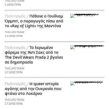
THE LIFO TEAM
1 ΩΡΕΣ ΠΡΙΝ
Πολιτισμός /
Πέθανε ο Γουίλιαμ
Όρμπιτ, ο παραγωγός πίσω από
το «Ray of Light» της Μαντόνα
THE LIFO TEAM
13 ΩΡΕΣ ΠΡΙΝ
Πολιτισμός /
Το λερωμένο
φόρεμα της Άντι Σακς από το
The Devil Wears Prada 2 βγαίνει
σε δημοπρασία
THE LIFO TEAM
17 ΩΡΕΣ ΠΡΙΝ
Πολιτισμός /
Η queer ιστορία
αγάπης από την Ουκρανία που
φτάνει στο Λοκάρνο
THE LIFO TEAM
17 ΩΡΕΣ ΠΡΙΝ