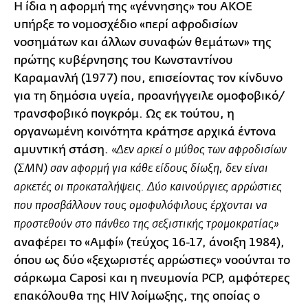
Η ίδια η αφορμή της «γέννησης» του ΑΚΟΕ
υπήρξε το νομοσχέδιο «περί αφροδισίων
νοσημάτων και άλλων συναφών θεμάτων» της
πρώτης κυβέρνησης του Κωνσταντίνου
Καραμανλή (1977) που, επισείοντας τον κίνδυνο
για τη δημόσια υγεία, προανήγγειλε ομοφοβικό/
τρανσφοβικό πογκρόμ. Ως εκ τούτου, η
οργανωμένη κοινότητα κράτησε αρχικά έντονα
αμυντική στάση.
«Δεν αρκεί ο μύθος των αφροδισίων
(ΣΜΝ) σαν αφορμή για κάθε είδους δίωξη, δεν είναι
αρκετές οι προκαταλήψεις. Δύο καινούργιες αρρώστιες
που προσβάλλουν τους ομοφυλόφιλους έρχονται να
προστεθούν στο πάνθεο της σεξιστικής τρομοκρατίας»
αναφέρει το «Αμφί» (τεύχος 16-17, άνοιξη 1984),
όπου ως δύο «ξεχωριστές αρρώστιες» νοούνται το
σάρκωμα Caposi και η πνευμονία PCP, αμφότερες
επακόλουθα της HIV λοίμωξης, της οποίας ο