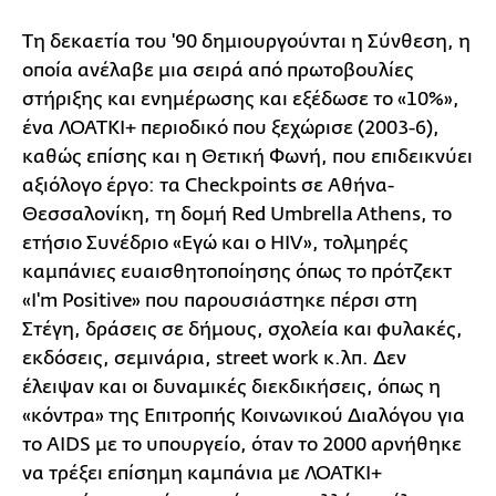
Τη δεκαετία του '90 δημιουργούνται η Σύνθεση, η
οποία ανέλαβε μια σειρά από πρωτοβουλίες
στήριξης και ενημέρωσης και εξέδωσε το «10%»,
ένα ΛΟΑΤΚΙ+ περιοδικό που ξεχώρισε (2003-6),
καθώς επίσης και η Θετική Φωνή, που επιδεικνύει
αξιόλογο έργο: τα Checkpoints σε Αθήνα-
Θεσσαλονίκη, τη δομή Red Umbrella Athens, το
ετήσιο Συνέδριο «Εγώ και ο HIV», τολμηρές
καμπάνιες ευαισθητοποίησης όπως το πρότζεκτ
«I'm Positive» που παρουσιάστηκε πέρσι στη
Στέγη, δράσεις σε δήμους, σχολεία και φυλακές,
εκδόσεις, σεμινάρια, street work κ.λπ. Δεν
έλειψαν και οι δυναμικές διεκδικήσεις, όπως η
«κόντρα» της Επιτροπής Κοινωνικού Διαλόγου για
το AIDS με το υπουργείο, όταν το 2000 αρνήθηκε
να τρέξει επίσημη καμπάνια με ΛΟΑΤΚΙ+