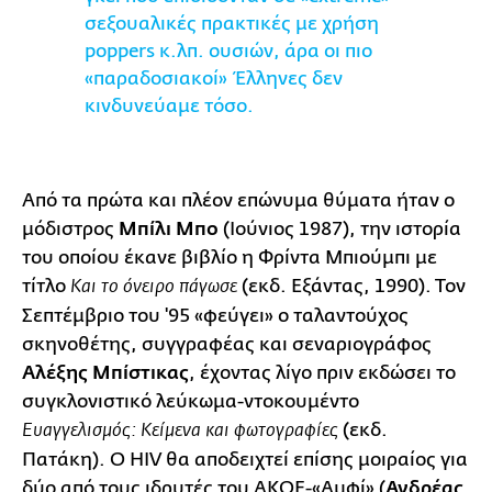
σεξουαλικές πρακτικές με χρήση
poppers κ.λπ. ουσιών, άρα οι πιο
«παραδοσιακοί» Έλληνες δεν
κινδυνεύαμε τόσο.
Από τα πρώτα και πλέον επώνυμα θύματα ήταν ο
μόδιστρος
Μπίλι Μπο
(Ιούνιος 1987), την ιστορία
του οποίου έκανε βιβλίο η Φρίντα Μπιούμπι με
τίτλο
(εκδ. Εξάντας, 1990). Τον
Και το όνειρο πάγωσε
Σεπτέμβριο του '95 «φεύγει» ο ταλαντούχος
σκηνοθέτης, συγγραφέας και σεναριογράφος
Αλέξης Μπίστικας
, έχοντας λίγο πριν εκδώσει το
συγκλονιστικό λεύκωμα-ντοκουμέντο
(εκδ.
Ευαγγελισμός: Κείμενα και φωτογραφίες
Πατάκη). Ο HIV θα αποδειχτεί επίσης μοιραίος για
δύο από τους ιδρυτές του ΑΚΟΕ-«Αμφί» (
Ανδρέας