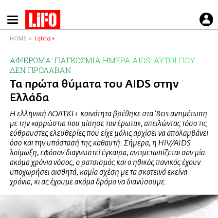
Παράκαμψη
προς
το
HOME
Lgbtqi+
κυρίως
ΑΦΙΕΡΩΜΑ: ΠΑΓΚΟΣΜΙΑ ΗΜΕΡΑ AIDS: ΑΥΤΟΙ ΠΟΥ
περιεχόμενο
ΔΕΝ ΠΡΟΛΑΒΑΝ
Τα πρώτα θύματα του AIDS στην
Ελλάδα
Η ελληνική ΛΟΑΤΚΙ+ κοινότητα βρέθηκε στα ’80s αντιμέτωπη
με την «αρρώστια που μίσησε τον έρωτα», απειλώντας τόσο τις
εύθραυστες ελευθερίες που είχε μόλις αρχίσει να απολαμβάνει
όσο και την υπόστασή της καθαυτή. Σήμερα, η HIV/AIDS
λοίμωξη, εφόσον διαγνωστεί έγκαιρα, αντιμετωπίζεται σαν μία
ακόμα χρόνια νόσος, ο ρατσισμός και ο ηθικός πανικός έχουν
υποχωρήσει αισθητά, καμία σχέση με τα σκοτεινά εκείνα
χρόνια, κι ας έχουμε ακόμα δρόμο να διανύσουμε.