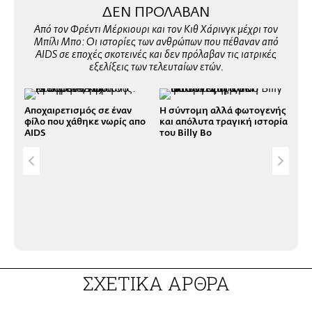
ΔΕΝ ΠΡΟΛΑΒΑΝ
Από τον Φρέντι Μέρκιουρι και τον Κιθ Χάρινγκ μέχρι τον
Μπίλι Μπο: Οι ιστορίες των ανθρώπων που πέθαναν από
AIDS σε εποχές σκοτεινές και δεν πρόλαβαν τις ιατρικές
εξελίξεις των τελευταίων ετών.
Aποχαιρετισμός σε έναν
Η σύντομη αλλά φωτογενής
φίλο που χάθηκε νωρίς απο
και απόλυτα τραγική ιστορία
AIDS
του Billy Bo
HIV
απο
ΣΧΕΤΙΚΑ ΑΡΘΡΑ