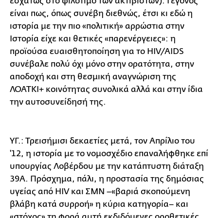
εσχάτως στο φιλότιμο των ακτιβιστών). Γεγονός
είναι πως, όπως συνέβη διεθνώς, έτσι κι εδώ η
ιστορία με την πιο «πολιτική» αρρώστια στην
Ιστορία είχε και θετικές «παρενέργειες»: η
προϊούσα ευαισθητοποίηση για το HIV/AIDS
συνέβαλε πολύ όχι μόνο στην ορατότητα, στην
αποδοχή και στη θεσμική αναγνώριση της
ΛΟΑΤΚΙ+ κοινότητας συνολικά αλλά και στην ίδια
την αυτοσυνείδησή της.
ΥΓ.: Τρεισήμισι δεκαετίες μετά, τον Απρίλιο του
'12, η ιστορία με το νομοσχέδιο επαναλήφθηκε επί
υπουργίας Λοβέρδου με την κατάπτυστη διάταξη
39Α. Πρόσχημα, πάλι, η προστασία της δημόσιας
υγείας από HIV και ΣΜΝ –«βαριά σκοπούμενη
βλάβη κατά συρροή» η κύρια κατηγορία– και
«στόχος» τη φορά αυτή εκδιδόμενες οροθετικές