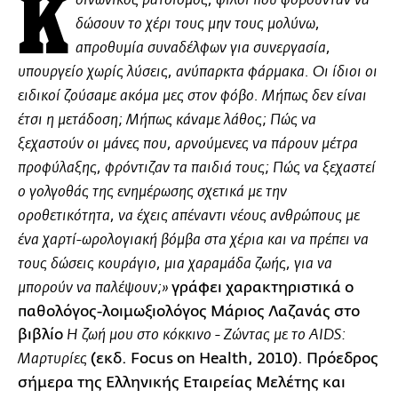
K
οινωνικός ρατσισμός, φίλοι που φοβούνταν να
δώσουν το χέρι τους μην τους μολύνω,
απροθυμία συναδέλφων για συνεργασία,
υπουργείο χωρίς λύσεις, ανύπαρκτα φάρμακα. Οι ίδιοι οι
ειδικοί ζούσαμε ακόμα μες στον φόβο. Μήπως δεν είναι
έτσι η μετάδοση; Μήπως κάναμε λάθος; Πώς να
ξεχαστούν οι μάνες που, αρνούμενες να πάρουν μέτρα
προφύλαξης, φρόντιζαν τα παιδιά τους; Πώς να ξεχαστεί
ο γολγοθάς της ενημέρωσης σχετικά με την
οροθετικότητα, να έχεις απέναντι νέους ανθρώπους με
ένα χαρτί-ωρολογιακή βόμβα στα χέρια και να πρέπει να
τους δώσεις κουράγιο, μια χαραμάδα ζωής, για να
γράφει χαρακτηριστικά ο
μπορούν να παλέψουν;»
παθολόγος-λοιμωξιολόγος Μάριος Λαζανάς στο
βιβλίο
Η ζωή μου στο κόκκινο - Ζώντας με το AIDS:
(εκδ. Focus on Health, 2010). Πρόεδρος
Μαρτυρίες
σήμερα της Ελληνικής Εταιρείας Μελέτης και