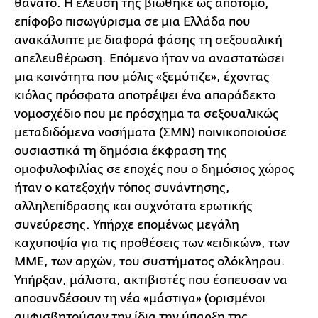
θάνατο. Η έλευσή της βιώθηκε ως απότομο,
επίφοβο πισωγύρισμα σε μια Ελλάδα που
ανακάλυπτε με διαφορά φάσης τη σεξουαλική
απελευθέρωση. Επόμενο ήταν να αναστατώσει
μια κοινότητα που μόλις «ξεμύτιζε», έχοντας
κιόλας πρόσφατα αποτρέψει ένα απαράδεκτο
νομοσχέδιο που με πρόσχημα τα σεξουαλικώς
μεταδιδόμενα νοσήματα (ΣΜΝ) ποινικοποιούσε
ουσιαστικά τη δημόσια έκφραση της
ομοφυλοφιλίας σε εποχές που ο δημόσιος χώρος
ήταν ο κατεξοχήν τόπος συνάντησης,
αλληλεπίδρασης και συχνότατα ερωτικής
συνεύρεσης. Υπήρχε επομένως μεγάλη
καχυποψία για τις προθέσεις των «ειδικών», των
ΜΜΕ, των αρχών, του συστήματος ολόκληρου.
Υπήρξαν, μάλιστα, ακτιβιστές που έσπευσαν να
αποσυνδέσουν τη νέα «μάστιγα» (ορισμένοι
αμφισβητούσαν την ίδια την ύπαρξη της