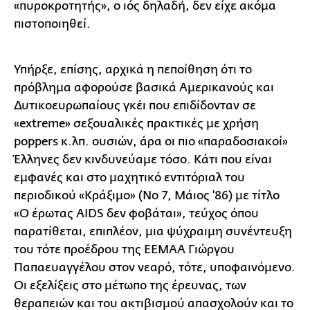
«πυροκροτητής», ο ιός δηλαδή, δεν είχε ακόμα
πιστοποιηθεί.
Υπήρξε, επίσης, αρχικά η πεποίθηση ότι το
πρόβλημα αφορούσε βασικά Αμερικανούς και
Δυτικοευρωπαίους γκέι που επιδίδονταν σε
«extreme» σεξουαλικές πρακτικές με χρήση
poppers κ.λπ. ουσιών, άρα οι πιο «παραδοσιακοί»
Έλληνες δεν κινδυνεύαμε τόσο. Κάτι που είναι
εμφανές και στο μαχητικό εντιτόριαλ του
περιοδικού «Κράξιμο» (Νο 7, Μάιος '86) με τίτλο
«Ο έρωτας AIDS δεν φοβάται», τεύχος όπου
παρατίθεται, επιπλέον, μια ψύχραιμη συνέντευξη
του τότε προέδρου της ΕΕΜΑΑ Γιώργου
Παπαευαγγέλου στον νεαρό, τότε, υποφαινόμενο.
Οι εξελίξεις στο μέτωπο της έρευνας, των
θεραπειών και του ακτιβισμού απασχολούν και το