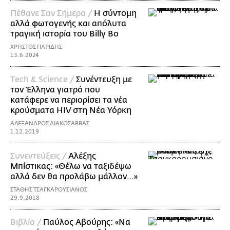
Πέθανε Σαν Σήμερα /
Η σύντομη
αλλά φωτογενής και απόλυτα
τραγική ιστορία του Billy Bo
ΧΡΗΣΤΟΣ ΠΑΡΙΔΗΣ
13.6.2024
Τech & Science /
Συνέντευξη με
τον Έλληνα γιατρό που
κατάφερε να περιορίσει τα νέα
κρούσματα HIV στη Νέα Υόρκη
ΑΛΕΞΑΝΔΡΟΣ ΔΙΑΚΟΣΑΒΒΑΣ
1.12.2019
Συνεντεύξεις /
Αλέξης
Μπίστικας: «Θέλω να ταξιδέψω
αλλά δεν θα προλάβω μάλλον…»
ΣΤΑΘΗΣ ΤΣΑΓΚΑΡΟΥΣΙΑΝΟΣ
29.9.2018
Βιβλίο /
Παύλος Αβούρης: «Να