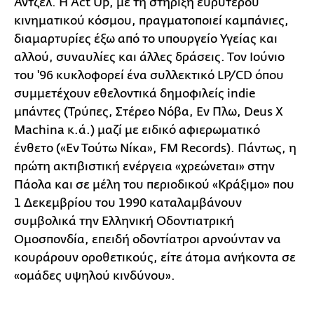
Άντζελ. Η Act Up, με τη στήριξη ευρύτερου
κινηματικού κόσμου, πραγματοποιεί καμπάνιες,
διαμαρτυρίες έξω από το υπουργείο Υγείας και
αλλού, συναυλίες και άλλες δράσεις. Τον Ιούνιο
του '96 κυκλοφορεί ένα συλλεκτικό LP/CD όπου
συμμετέχουν εθελοντικά δημοφιλείς indie
μπάντες (Τρύπες, Στέρεο Νόβα, Εν Πλω, Deus X
Machina κ.ά.) μαζί με ειδικό αφιερωματικό
ένθετο («Εν Τούτω Νίκα», FM Records). Πάντως, η
πρώτη ακτιβιστική ενέργεια «χρεώνεται» στην
Πάολα και σε μέλη του περιοδικού «Κράξιμο» που
1 Δεκεμβρίου του 1990 καταλαμβάνουν
συμβολικά την Ελληνική Οδοντιατρική
Ομοσπονδία, επειδή οδοντίατροι αρνούνταν να
κουράρουν οροθετικούς, είτε άτομα ανήκοντα σε
«ομάδες υψηλού κινδύνου».