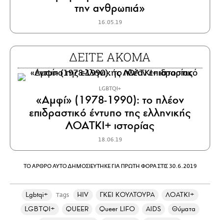
την ανθρωπιά»
16.05.19
ΔΕΙΤΕ ΑΚΟΜΑ
LGBTQI+
«Αμφί» (1978-1990): το πλέον
επιδραστικό έντυπο της ελληνικής
ΛΟΑΤΚΙ+ ιστορίας
18.06.19
ΤΟ ΑΡΘΡΟ ΑΥΤΟ ΔΗΜΟΣΙΕΥΤΗΚΕ ΓΙΑ ΠΡΩΤΗ ΦΟΡΑ ΣΤΙΣ 30.6.2019
Lgbtqi+
HIV
ΓΚΕΙ ΚΟΥΛΤΟΥΡΑ
ΛΟΑΤΚΙ+
Tags
LGBTQI+
QUEER
Queer LIFO
AIDS
Θύματα