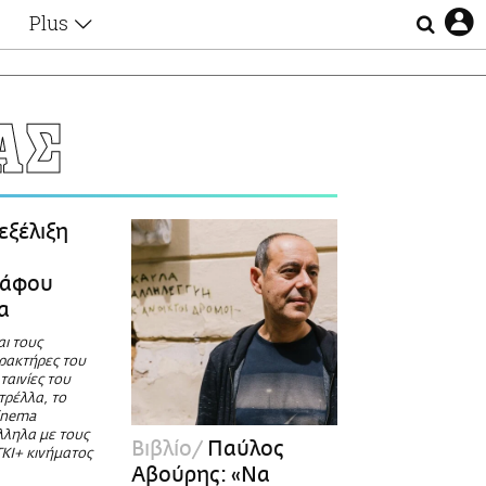
Plus
Θέματα
Συνεντεύξεις
Videos
ΑΣ
τα
Αφιερώματα
Ζώδια
Εξομολογήσεις
Blogs
η
εξέλιξη
Οι Αθηναίοι
Απώλειες
ράφου
Lgbtqi+
α
Επιλογές
ι τους
ρακτήρες του
ταινίες του
τρέλλα, το
cinema
λληλα με τους
Βιβλίο
Παύλος
ΚΙ+ κινήματος
Αβούρης: «Να