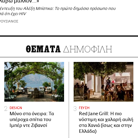
ολάβω μάλλον…»
νέντευξη του Αλέξη Μπίστικα: Το πρώτο δημόσιο πρόσωπο που
 ότι έχει HIV
ΡΟΥΣΙΑΝΟΣ
ΔΗΜΟΦΙΛΗ
ΘΕΜΑΤΑ
DESIGN
ΓΕΥΣΗ
Μόνο στα όνειρα: Τα
Red Jane Grill: Η πιο
υπέροχα σπίτια του
νόστιμη και χαλαρή αυλή
Ιμπέρ ντε Ζιβανσί
στα Χανιά (ίσως και στην
Ελλάδα)