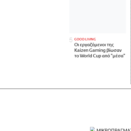
GOOD LIVING
Οι εργαζόμενοι της
Kaizen Gaming βίωσαν
το World Cup από "μέσα"