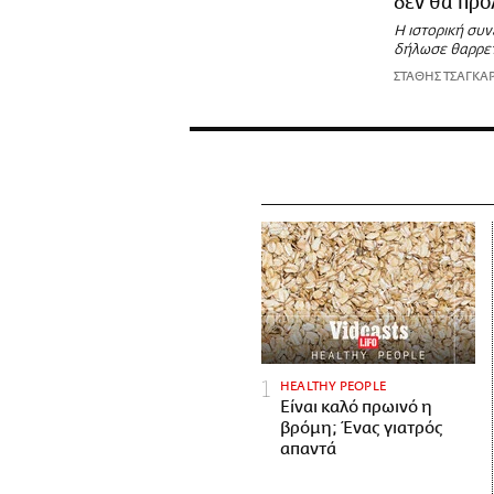
δεν θα πρ
Η ιστορική συ
δήλωσε θαρρετά
ΣΤΑΘΗΣ ΤΣΑΓΚΑ
HEALTHY PEOPLE
Είναι καλό πρωινό η
βρόμη; Ένας γιατρός
απαντά