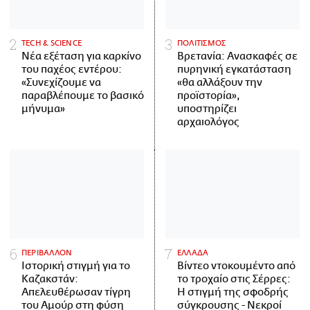
ΤECH & SCIENCE
ΠΟΛΙΤΙΣΜΟΣ
Νέα εξέταση για καρκίνο
Βρετανία: Ανασκαφές σε
του παχέος εντέρου:
πυρηνική εγκατάσταση
«Συνεχίζουμε να
«θα αλλάξουν την
παραβλέπουμε το βασικό
προϊστορία»,
μήνυμα»
υποστηρίζει
αρχαιολόγος
ΠΕΡΙΒΑΛΛΟΝ
ΕΛΛΑΔΑ
Ιστορική στιγμή για το
Βίντεο ντοκουμέντο από
Καζακστάν:
το τροχαίο στις Σέρρες:
Απελευθέρωσαν τίγρη
Η στιγμή της σφοδρής
του Αμούρ στη φύση
σύγκρουσης - Νεκροί