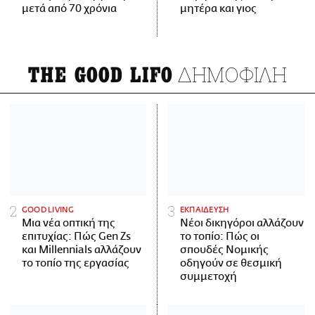
μετά από 70 χρόνια
μητέρα και γιος
ΔΗΜΟΦΙΛΗ
THE GOOD LIFO
GOOD LIVING
ΕΚΠΑΙΔΕΥΣΗ
Μια νέα οπτική της
Νέοι δικηγόροι αλλάζουν
επιτυχίας: Πώς Gen Zs
το τοπίο: Πώς οι
και Millennials αλλάζουν
σπουδές Νομικής
το τοπίο της εργασίας
οδηγούν σε θεσμική
συμμετοχή