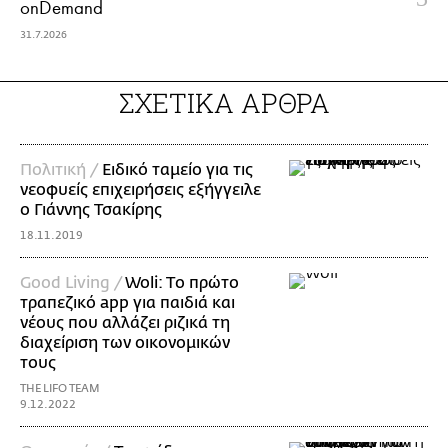
onDemand
31.7.2026
ΣΧΕΤΙΚΑ ΑΡΘΡΑ
Πολιτική /
Ειδικό ταμείο για τις
νεοφυείς επιχειρήσεις εξήγγειλε
ο Γιάννης Τσακίρης
18.11.2019
Good Living /
Woli: Tο πρώτο
τραπεζικό app για παιδιά και
νέους που αλλάζει ριζικά τη
διαχείριση των οικονομικών
τους
THE LIFO TEAM
9.12.2022