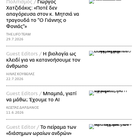
Πολιτισμός /
Γιώργος
Χατζιδάκις: «Ποτέ δεν
απαγόρευσα στον κ. Μητσιά να
τραγουδά το "Ο Γιάννης ο
Φονιάς"»
THE LIFO TEAM
29.7.2026
Guest Editors /
Η βιολογία ως
κλειδί για να κατανοήσουμε τον
άνθρωπο
ΗΛΙΑΣ ΚΟΥΒΕΛΑΣ
22.7.2026
Guest Editors /
Μπαμπά, γιατί
να μάθω; Έχουμε το AI
ΚΩΣΤΑΣ ΔΑΡΔΑΝΟΣ
11.6.2026
Guest Editor /
Το πείραμα των
«διάσημων ωραίων ανδρών»