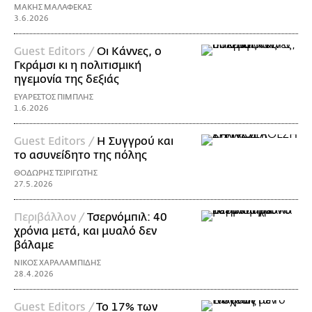
ΜΑΚΗΣ ΜΑΛΑΦΕΚΑΣ
3.6.2026
Guest Editors /
Οι Κάννες, ο
Γκράμσι κι η πολιτισμική
ηγεμονία της δεξιάς
ΕΥΑΡΕΣΤΟΣ ΠΙΜΠΛΗΣ
1.6.2026
Guest Editors /
Η Συγγρού και
το ασυνείδητο της πόλης
ΘΟΔΩΡΗΣ ΤΣΙΡΙΓΩΤΗΣ
27.5.2026
Περιβάλλον /
Τσερνόμπιλ: 40
χρόνια μετά, και μυαλό δεν
βάλαμε
ΝΙΚΟΣ ΧΑΡΑΛΑΜΠΙΔΗΣ
28.4.2026
Guest Editors /
To 17% των