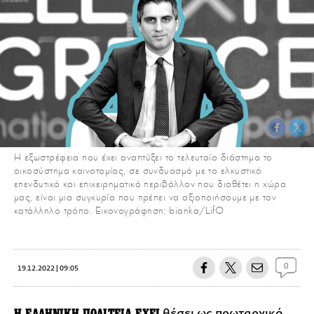
Η εξωστρέφεια που έχει αναπτύξει το τελευταίο διάστημα το
οικοσύστημα καινοτομίας, σε συνδυασμό με το ελκυστικό
επενδυτικό και επιχειρηματικό περιβάλλον που διαθέτει η χώρα
μας, είναι μια συγκυρία που πρέπει να αξιοποιήσουμε με τον
κατάλληλο τρόπο. Εικονογράφηση: bianka/LifO
0
19.12.2022 | 09:05
Η ΕΛΛΗΝΙΚΗ ΠΟΛΙΤΕΙΑ ΕΧΕΙ
θέσει ως πρωταρχικό