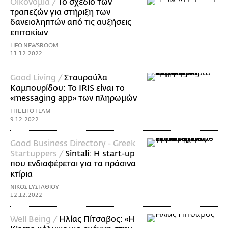
Οικονομία /
Το σχέδιο των
τραπεζών για στήριξη των
δανειοληπτών από τις αυξήσεις
επιτοκίων
LIFO NEWSROOM
11.12.2022
Good Living /
Σταυρούλα
Καμπουρίδου: Το IRIS είναι το
«messaging app» των πληρωμών
THE LIFO TEAM
9.12.2022
Good Business Directory - Greek
Startuppers /
Sintali: Η start-up
που ενδιαφέρεται για τα πράσινα
κτίρια
ΝΙΚΟΣ ΕΥΣΤΑΘΙΟΥ
12.12.2022
Well Being /
Ηλίας Πίτσαβος: «Η