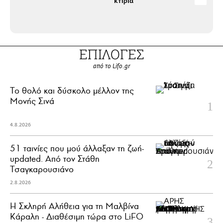
κτίρια
κυρ
ΕΠΙΛΟΓΕΣ
από το Lifo.gr
Το θολό και δύσκολο μέλλον της
Μονής Σινά
4.8.2026
51 ταινίες που μού άλλαξαν τη ζωή-
updated. Aπό τον Στάθη
Τσαγκαρουσιάνο
2.8.2026
Η Σκληρή Αλήθεια για τη Μαλβίνα
Κάραλη - Διαθέσιμη τώρα στo LiFO