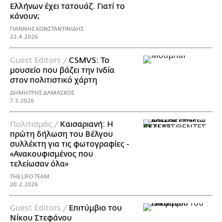
Ελλήνων έχει τατουάζ. Γιατί το
κάνουν;
ΓΙΑΝΝΗΣ ΚΩΝΣΤΑΝΤΙΝΙΔΗΣ
22.4.2026
Guest Editors /
CSMVS: Το
μουσείο που βάζει την Ινδία
στον πολιτιστικό χάρτη
ΔΗΜΗΤΡΗΣ ΔΑΜΑΣΚΟΣ
7.3.2026
Πολιτισμός /
Καισαριανή: Η
πρώτη δήλωση του Βέλγου
συλλέκτη για τις φωτογραφίες -
«Ανακουφισμένος που
τελείωσαν όλα»
THE LIFO TEAM
20.2.2026
Guest Editors /
Επιτύμβιο του
Νίκου Στεφάνου