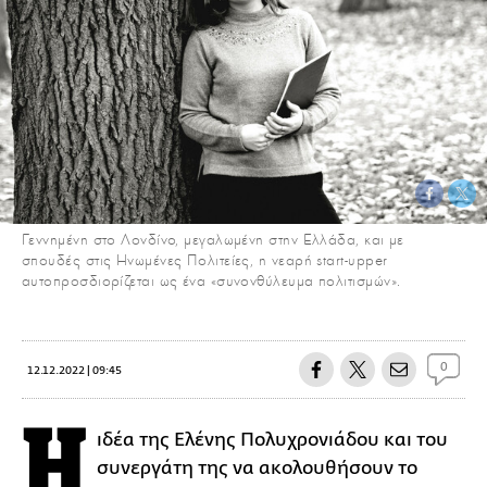
Γεννημένη στο Λονδίνο, μεγαλωμένη στην Ελλάδα, και με
σπουδές στις Ηνωμένες Πολιτείες, η νεαρή start-upper
αυτοπροσδιορίζεται ως ένα «συνονθύλευμα πολιτισμών».
0
12.12.2022 | 09:45
Η
ιδέα της Ελένης Πολυχρονιάδου και του
συνεργάτη της να ακολουθήσουν το