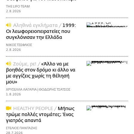
THE LIFO TEAM
2.8.2026
Αληθινά εγκλήματα /
1999:
Οι λεωφορειοπειρατείες που
συγκλόνισαν την Ελλάδα
ΝΙΚΟΣ ΤΣΕΦΛΙΟΣ
2.8.2026
Ζούμε, ρε! /
«Άλλο να με
βοηθάς στον δρόμο κι άλλο να
με αγγίζεις χωρίς τη θέλησή
μου»
ΧΡΥΣΕΛΛΑ ΛΑΓΑΡΙΑ | ΘΟΔΩΡΗΣ ΤΣΑΤΣΟΣ
1.8.2026
ΗΕΑLTHY PEOPLE /
Μήπως
τρώμε πολλές ντομάτες; Ένας
γιατρός απαντά
ΣΤΕΛΙΟΣ ΠΑΝΤΑΖΗΣ
28.7.2026