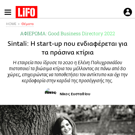
Παράκαμψη
προς
το
HOME
Θέματα
κυρίως
ΑΦΙΕΡΩΜΑ: Good Business Directory 2022
περιεχόμενο
Sintali: Η start-up που ενδιαφέρεται για
τα πράσινα κτίρια
Η εταιρεία που ίδρυσε το 2020 η Ελένη Πολυχρονιάδου
πιστοποιεί τα βιώσιμα κτίρια του μέλλοντος σε πάνω από 80
χώρες, επιχειρώντας να τοποθετήσει τον αντίκτυπο και όχι την
κερδοφορία στην καρδιά της προσέγγισής της.
Νίκος Ευσταθίου