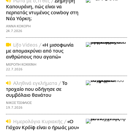
Ρώτα με ό,τι θες /
Δημήτρη
Καπουράνη, πώς είναι να
περπατάς ντυμένος cowboy στη
Νέα Υόρκη;
ΑΝΝΑ ΚΟΚΟΡΗ
24.7.2026
Lifo Videos /
«Η μισοφωνία
με απομακρύνει από τους
ανθρώπους που αγαπώ»
ΜΕΡΟΠΗ ΚΟΚΚΙΝΗ
22.7.2026
Αληθινά εγκλήματα /
Το
τροχαίο που οδήγησε σε
συμβόλαιο θανάτου
ΝΙΚΟΣ ΤΣΕΦΛΙΟΣ
19.7.2026
Ημερολόγια Κυριακής /
«Ο
Γιόχαν Κρόϊφ είναι ο ήρωάς μου»