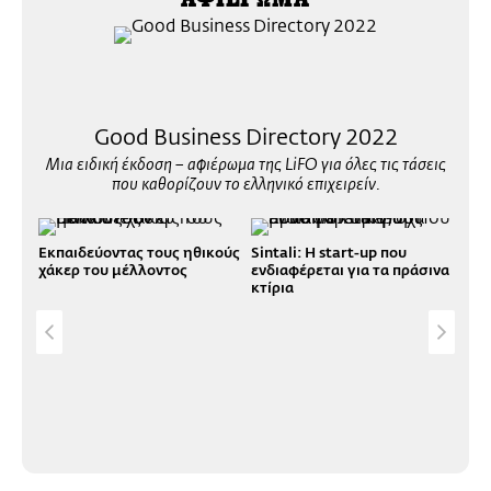
Good Business Directory 2022
Μια ειδική έκδοση – αφιέρωμα της LiFO για όλες τις τάσεις
που καθορίζουν το ελληνικό επιχειρείν.
Εκπαιδεύοντας τους ηθικούς
Sintali: Η start-up που
χάκερ του μέλλοντος
ενδιαφέρεται για τα πράσινα
κτίρια
Bla
αισ
κυρ