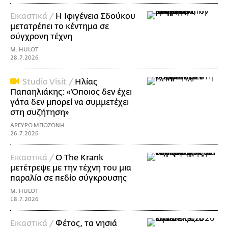
Εικαστικά /
Η Ιφιγένεια Σδούκου
μετατρέπει το κέντημα σε
σύγχρονη τέχνη
M. HULOT
28.7.2026
Studio Visit /
Ηλίας
Παπαηλιάκης: «Όποιος δεν έχει
γάτα δεν μπορεί να συμμετέχει
στη συζήτηση»
ΑΡΓΥΡΩ ΜΠΟΖΩΝΗ
26.7.2026
Εικαστικά /
Ο The Krank
μετέτρεψε με την τέχνη του μια
παραλία σε πεδίο σύγκρουσης
M. HULOT
18.7.2026
Εικαστικά /
Φέτος, τα νησιά