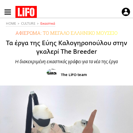
Παράκαμψη
προς
το
HOME
CULTURE
Εικαστικά
κυρίως
ΑΦΙΕΡΩΜΑ: ΤΟ ΜΕΓΑΛΟ ΕΛΛΗΝΙΚΟ ΜΟΥΣΕΙΟ
περιεχόμενο
Τα έργα της Εύης Καλογηροπούλου στην
γκαλερί The Breeder
Η διακεκριμένη εικαστικός γράφει για τα νέα της έργα
The LiFO team