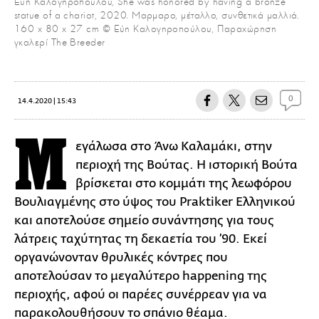
Εύη Καλογηροπούλου, She was honored by having a bronze
statue of a chariot, 2020. Mαρμαρο, μέταλλο, συνθετικά μαλλιά.
160 x 80 x 27 cm © Εύη Καλογηροπούλου, Παραχώρηση
γκαλερί The Breeder
0
14.4.2020 | 15:43
Μ
εγάλωσα στο Άνω Καλαμάκι, στην
περιοχή της Βούτας. Η ιστορική Βούτα
βρίσκεται στο κομμάτι της λεωφόρου
Βουλιαγμένης στο ύψος του Praktiker Ελληνικού
και αποτελούσε σημείο συνάντησης για τους
λάτρεις ταχύτητας τη δεκαετία του ’90. Εκεί
οργανώνονταν θρυλικές κόντρες που
αποτελούσαν το μεγαλύτερο happening της
περιοχής, αφού οι παρέες συνέρρεαν για να
παρακολουθήσουν το σπάνιο θέαμα.