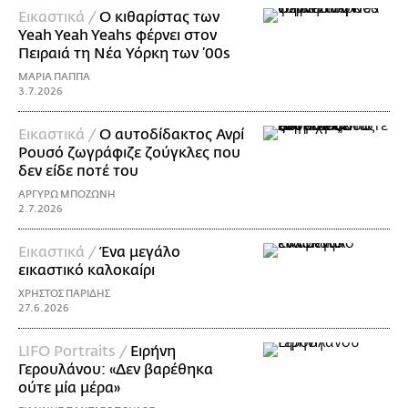
Εικαστικά /
Ο κιθαρίστας των
Yeah Yeah Yeahs φέρνει στον
Πειραιά τη Νέα Υόρκη των ’00s
ΜΑΡΙΑ ΠΑΠΠΑ
3.7.2026
Εικαστικά /
Ο αυτοδίδακτος Ανρί
Ρουσό ζωγράφιζε ζούγκλες που
δεν είδε ποτέ του
ΑΡΓΥΡΩ ΜΠΟΖΩΝΗ
2.7.2026
Εικαστικά /
Ένα μεγάλο
εικαστικό καλοκαίρι
ΧΡΗΣΤΟΣ ΠΑΡΙΔΗΣ
27.6.2026
LIFO Portraits /
Ειρήνη
Γερουλάνου: «Δεν βαρέθηκα
ούτε μία μέρα»