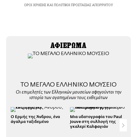
ΟΡΟΙ ΧΡΗΣΗΣ
ΚΑΙ
ΠΟΛΙΤΙΚΗ ΠΡΟΣΤΑΣΙΑΣ ΑΠΟΡΡΗΤΟΥ
ΑΦΙΕΡΩΜΑ
ΤΟ ΜΕΓΑΛΟ ΕΛΛΗΝΙΚΟ ΜΟΥΣΕΙΟ
Οι επιμελητές των Ελληνικών μουσείων αφηγούνται την
ιστορία των αγαπημένων τους εκθεμάτων
Ο Ερμής της Άνδρου, ένα
Μια υδατογραφία του Paul
Η «
άγαλμα ταξιδεμένο
Jouve στη συλλογή της
στο
γκαλερί Καλφαγιάν
της