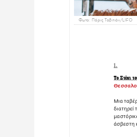
Φωτο: Πάρις Ταβιτιάν/LIFO
1.
Το Στέκι τ
Θεσσαλον
Μια ταβέ
διατηρεί 
μαστόρικ
άσβεστη κ