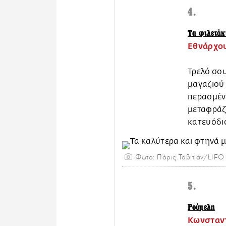
4.
Τα φιλετάκ
Εθνάρχου
Τρελό σο
μαγαζιού 
περασμένω
μεταφράζε
κατευόδι
Φωτο: Πάρις Ταβιτιάν/LIFO
5.
Ρούμελη
Κωνσταντ