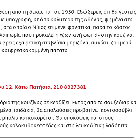
 θέση από τη δεκαετία του 1930. Εδώ ξέρεις ότι θα γευτείς
 με υπογραφή, από τα καλύτερα της Αθήνας, ψημένα στα
 στα οποία ο Νίκος επιμένει φανατικά, παρά το κόστος
αλαιπωρία που προκαλεί η «ζωντανή φωτιά» στην κουζίνα.
 βρεις εξαιρετική σταβλίσια μπριζόλα, συκώτι, ζουμερά
α και φρεσκοκομμένη πατάτα.
υ 12, Κάτω Πατήσια, 210 8327381
όριο της κουζίνας σε κερδίζει. Εκτός από τα σουξεδιάρικα
μένα παϊδάκια, θα απολαύσεις προβατίνα, κοντοσούβλι
α μπόλια και κοκορέτσι. Θα υποκύψεις και στους
ούς κολοκυθοκεφτέδες και στη λευκαδίτικη λαδόπιτα.