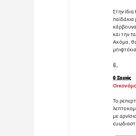
Στην ίδια
παϊδάκια
κάρβουνα,
και την τ
Ακόμα, θα
μπιφτέκι
6.
Ο Σπανός
Οικονόμο
Το ρεπερτ
λεπτοκομ
με αρνίσι
ευωδιαστ