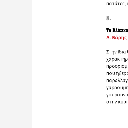
πατάτες, 
8.
Τα Βλάχικ
Λ. Βάρης
Στην ίδια
χαρακτηρί
προορισμο
που ήξερα
παραλλαγέ
γαρδουμπά
γουρουνόπ
στην κυρι