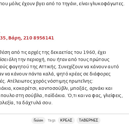
που μόλις έχουν βγει από το τηγάνι, είναι γλυκοφάγωτες.
α
 35, Βάρη, 210 8956141
 θέση από τις αρχές της δεκαετίας του 1960, έχει
σει όλη την περιοχή, που ήταν από τους πρώτους
ύς φαγητού της Αττικής. Συνεχίζουν να κάνουν αυτό
ν να κάνουν πάντα καλά, ψητό κρέας σε διάφορες
ς. Ατέλειωτος χορός νόστιμης πρωτεΐνης:
κια, κοκορέτσι, κοντοσούβλι, μποξάς, αρνάκι και
ουλο στη σούβλα, παϊδάκια. Ό,τι και να φας, γλείφεις,
ολεξία, τα δάχτυλά σου.
Γεύση
ΚΡΕΑΣ
ΤΑΒΕΡΝΕΣ
Tags