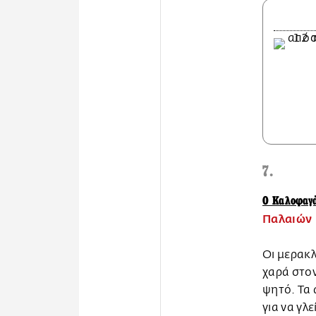
7.
Ο Καλοφαγ
Παλαιών 
Οι μερακ
χαρά στο
ψητό. Τα 
για να γλ