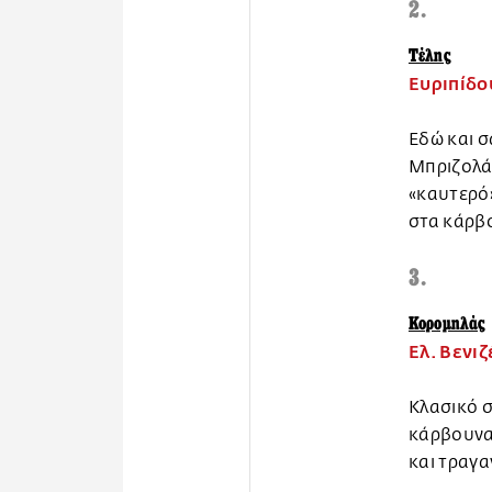
2.
Τέλης
Ευριπίδο
Εδώ και σ
Μπριζολάκ
«καυτερό»
στα κάρβ
3.
Κορομηλάς
Ελ. Βενι
Κλασικό σ
κάρβουνα.
και τραγα