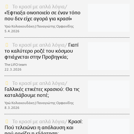
Το κρασί με απλά λόγια
«Έφτιαξα οινοποιείο σε έναν τόπο
που δεν είχε αγορά για κρασί»
Υρώ Κολιακουδάκη | Παναγιώτης Ορφανίδης
5.4.2026
Το κρασί με απλά λόγια
Γιατί
το καλύτερο ροζέ του κόσμου
φτιάχνεται στην Προβηγκία;
The LiFO team
22.3.2026
Το κρασί με απλά λόγια
Γαλλικές ετικέτες κρασιού: Θα τις
καταλάβουμε ποτέ;
Υρώ Κολιακουδάκη | Παναγιώτης Ορφανίδης
8.3.2026
Το κρασί με απλά λόγια
Κρασί:
Πού τελειώνει η απόλαυση και
πού αρχίζει η εξάρτηση;