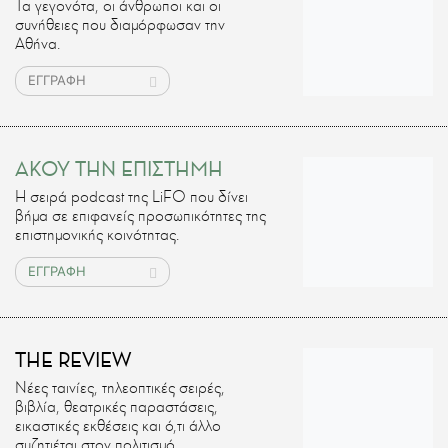
Τα γεγονότα, οι άνθρωποι και οι
συνήθειες που διαμόρφωσαν την
Αθήνα.
ΕΓΓΡΑΦΗ
ΑΚΟΥ ΤΗΝ ΕΠΙΣΤΗΜΗ
H σειρά podcast της LiFO που δίνει
βήμα σε επιφανείς προσωπικότητες της
επιστημονικής κοινότητας.
ΕΓΓΡΑΦΗ
THE REVIEW
Νέες ταινίες, τηλεοπτικές σειρές,
βιβλία, θεατρικές παραστάσεις,
εικαστικές εκθέσεις και ό,τι άλλο
συζητιέται στον πολιτισμό.