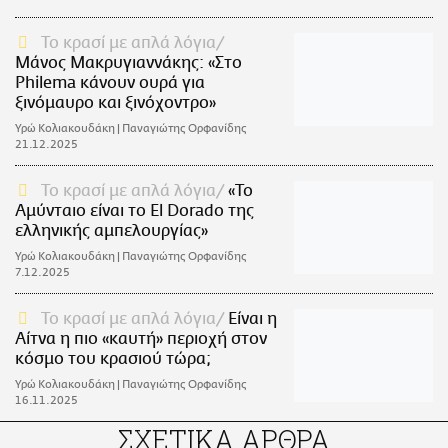
Το κρασί με απλά λόγια
Μάνος Μακρυγιαννάκης: «Στο
Philema κάνουν ουρά για
ξινόμαυρο και ξινόχοντρο»
Υρώ Κολιακουδάκη | Παναγιώτης Ορφανίδης
21.12.2025
Το κρασί με απλά λόγια
«Το
Αμύνταιο είναι το El Dorado της
ελληνικής αμπελουργίας»
Υρώ Κολιακουδάκη | Παναγιώτης Ορφανίδης
7.12.2025
Το κρασί με απλά λόγια
Είναι η
Αίτνα η πιο «καυτή» περιοχή στον
κόσμο του κρασιού τώρα;
Υρώ Κολιακουδάκη | Παναγιώτης Ορφανίδης
16.11.2025
ΣΧΕΤΙΚΑ ΑΡΘΡΑ