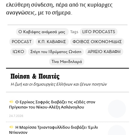
ελεύθερη σύνδεση, πέρα από τις κυρίαρχες
αναγνώσεις, με το σήμερα.
Ο Καβάφης ανάμεσά μας
LIFO PODCASTS
PODCAST
Κ.Π. ΚΑΒΑΦΗΣ
ΦΟΙΒΟΣ ΟΙΚΟΝΟΜΙΔΗΣ
ΙΩΚΟ
Στέγη του Ιδρύματος Ωνάση
ΑΡΧΕΙΟ ΚΑΒΑΦΗ
Τίνα Μανδηλαρά
Ποίηση & Ποιητές
Η ζωή και οι δημιουργίες Ελλήνων και ξένων ποιητών
Ο Ερρίκος Σοφράς διαβάζει τις «Ωδές στον
Πρίγκιπα» του Νίκoυ-Αλέξη Ασλάνογλου
24.7.2026
Η Μαρίσσα Τριανταφυλλίδου διαβάζει Έμιλι
Ντίκινσον