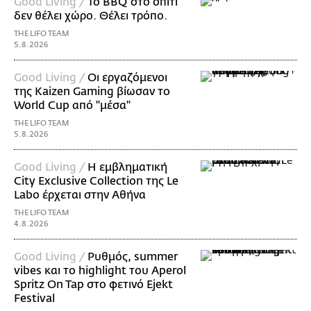
Good Living /
Το BBQ στο σπίτι
δεν θέλει χώρο. Θέλει τρόπο.
THE LIFO TEAM
5.8.2026
Good Living /
Οι εργαζόμενοι
της Kaizen Gaming βίωσαν το
World Cup από "μέσα"
THE LIFO TEAM
5.8.2026
Good Living /
Η εμβληματική
City Exclusive Collection της Le
Labo έρχεται στην Αθήνα
THE LIFO TEAM
4.8.2026
Good Living /
Ρυθμός, summer
vibes και το highlight του Aperol
Spritz On Tap στο φετινό Ejekt
Festival