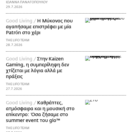
ΙΩΑΝΝΑ ΠΑΝΑΓΟΠΟΥΛΟΥ
29.7.2026
Good Living /
Η Μύκονος που
αγαπήσαμε επιστρέφει με μία
Patrón στο χέρι
THE LIFO TEAM
28.7.2026
Good Living /
Στην Kaizen
Gaming, η συμπερίληψη δεν
χτίζεται με λόγια αλλά με
πράξεις
THE LIFO TEAM
27.7.2026
Good Living /
Καθρέπτες,
ατμόσφαιρα και η μουσική στο
επίκεντρο: Όσα ζήσαμε στο
summer event του glo™
THE LIFO TEAM