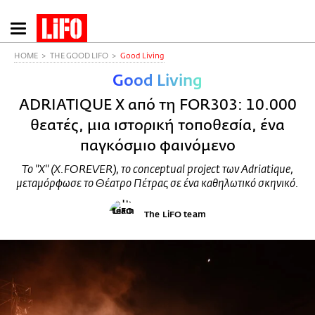
Παράκαμψη
προς
το
HOME
THE GOOD LIFO
Good Living
κυρίως
Good Living
περιεχόμενο
ADRIATIQUE X από τη FOR303: 10.000
θεατές, μια ιστορική τοποθεσία, ένα
παγκόσμιο φαινόμενο
Το "X" (X.FOREVER), το conceptual project των Adriatique,
μεταμόρφωσε το Θέατρο Πέτρας σε ένα καθηλωτικό σκηνικό.
The LiFO team