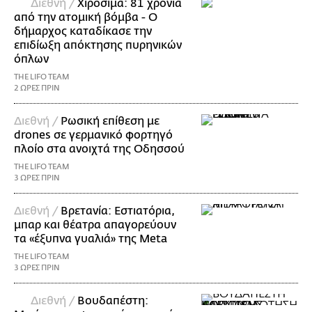
Διεθνή /
Χιροσίμα: 81 χρόνια
από την ατομική βόμβα - Ο
δήμαρχος καταδίκασε την
επιδίωξη απόκτησης πυρηνικών
όπλων
THE LIFO TEAM
2 ΩΡΕΣ ΠΡΙΝ
Διεθνή /
Ρωσική επίθεση με
drones σε γερμανικό φορτηγό
πλοίο στα ανοιχτά της Οδησσού
THE LIFO TEAM
3 ΩΡΕΣ ΠΡΙΝ
Διεθνή /
Βρετανία: Εστιατόρια,
μπαρ και θέατρα απαγορεύουν
τα «έξυπνα γυαλιά» της Meta
THE LIFO TEAM
3 ΩΡΕΣ ΠΡΙΝ
Διεθνή /
Βουδαπέστη: