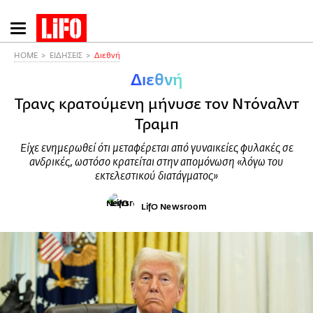
Παράκαμψη
προς
το
HOME
ΕΙΔΗΣΕΙΣ
Διεθνή
κυρίως
Διεθνή
περιεχόμενο
Τρανς κρατούμενη μήνυσε τον Ντόναλντ
Τραμπ
Είχε ενημερωθεί ότι μεταφέρεται από γυναικείες φυλακές σε
ανδρικές, ωστόσο κρατείται στην απομόνωση «λόγω του
εκτελεστικού διατάγματος»
LifO Newsroom