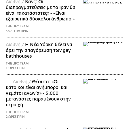
Διεθνή /
Βανς: Οι
διαπραγματεύσεις με το Ιράν θα
είναι «ακατάστατες» - «Είναι
εξαιρετικά δύσκολοι άνθρωποι»
THE LIFO TEAM
58 ΛΕΠΤΑ ΠΡΙΝ
Διεθνή /
Η Νέα Υόρκη θέλει να
άρει την απαγόρευση των gay
bathhouses
THE LIFO TEAM
1 ΩΡΕΣ ΠΡΙΝ
Διεθνή /
Θέουτα: «Οι
κάτοικοι είναι ανήμποροι και
γεμάτοι αγωνία» - 5.000
μετανάστες παραμένουν στην
περιοχή
THE LIFO TEAM
2 ΩΡΕΣ ΠΡΙΝ