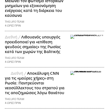
Μειώνει τον φωτισμό ιστορικών
μνημείων για εξοικονόμηση
ενέργειας κατά τη διάρκεια του
καύσωνα
THE LIFO TEAM
4 ΩΡΕΣ ΠΡΙΝ
Διεθνή /
Λιθουανός υπουργός
προειδοποιεί για «επίθεση
ψευδούς σημαίας» της Ρωσίας
κατά των χωρών της Βαλτικής
THE LIFO TEAM
4 ΩΡΕΣ ΠΡΙΝ
Διεθνή /
Αποκάλυψη CNN
για τις «μαύρες χήρες» στη
Ρωσία: Παντρεύονται
νεοσύλλεκτους του στρατού για
τις αποζημιώσεις λόγω θανάτου
THE LIFO TEAM
4 ΩΡΕΣ ΠΡΙΝ