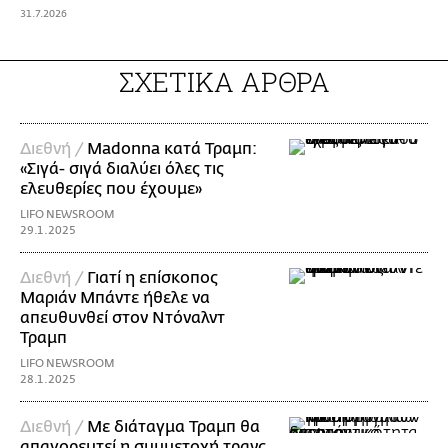
31.7.2026
ΣΧΕΤΙΚΑ ΑΡΘΡΑ
Διεθνή /
Madonna κατά Τραμπ:
«Σιγά- σιγά διαλύει όλες τις
ελευθερίες που έχουμε»
LIFO NEWSROOM
29.1.2025
Διεθνή /
Γιατί η επίσκοπος
Μαριάν Μπάντε ήθελε να
απευθυνθεί στον Ντόναλντ
Τραμπ
LIFO NEWSROOM
28.1.2025
Διεθνή /
Με διάταγμα Τραμπ θα
απαγορευτεί η συμμετοχή τρανς