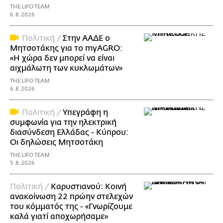
THE LIFO TEAM
6.8.2026
Πολιτική /
Στην ΑΑΔΕ ο
Μητσοτάκης για το myAGRO:
«Η χώρα δεν μπορεί να είναι
αιχμάλωτη των κυκλωμάτων»
THE LIFO TEAM
6.8.2026
Πολιτική /
Υπεγράφη η
συμφωνία για την ηλεκτρική
διασύνδεση Ελλάδας - Κύπρου:
Οι δηλώσεις Μητσοτάκη
THE LIFO TEAM
5.8.2026
Πολιτική /
Καρυστιανού: Κοινή
ανακοίνωση 22 πρώην στελεχών
του κόμματός της - «Γνωρίζουμε
καλά γιατί αποχωρήσαμε»