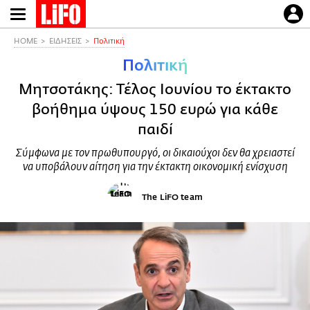
Παράκαμψη
προς
το
HOME
ΕΙΔΗΣΕΙΣ
Πολιτική
κυρίως
Πολιτική
περιεχόμενο
Μητσοτάκης: Τέλος Ιουνίου το έκτακτο
βοήθημα ύψους 150 ευρώ για κάθε
παιδί
Σύμφωνα με τον πρωθυπουργό, οι δικαιούχοι δεν θα χρειαστεί
να υποβάλουν αίτηση για την έκτακτη οικονομική ενίσχυση
The LiFO team