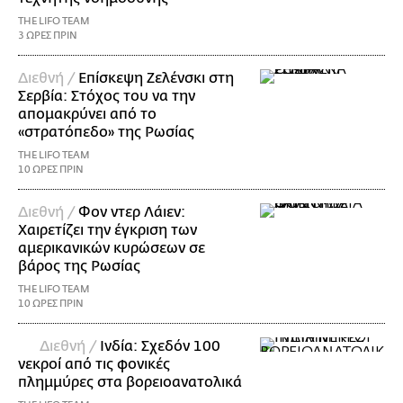
THE LIFO TEAM
3 ΩΡΕΣ ΠΡΙΝ
Διεθνή /
Επίσκεψη Ζελένσκι στη
Σερβία: Στόχος του να την
απομακρύνει από το
«στρατόπεδο» της Ρωσίας
THE LIFO TEAM
10 ΩΡΕΣ ΠΡΙΝ
Διεθνή /
Φον ντερ Λάιεν:
Χαιρετίζει την έγκριση των
αμερικανικών κυρώσεων σε
βάρος της Ρωσίας
THE LIFO TEAM
10 ΩΡΕΣ ΠΡΙΝ
Διεθνή /
Ινδία: Σχεδόν 100
νεκροί από τις φονικές
πλημμύρες στα βορειοανατολικά