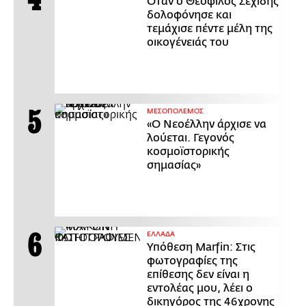
Όταν ο Θεόφιλος Σεχίδης
δολοφόνησε και
τεμάχισε πέντε μέλη της
οικογένειάς του
ΜΕΣΟΠΟΛΕΜΟΣ
«Ο Νεοέλλην άρχισε να
λούεται. Γεγονός
κοσμοϊστορικής
σημασίας»
ΕΛΛΑΔΑ
Υπόθεση Marfin: Στις
φωτογραφίες της
επίθεσης δεν είναι η
εντολέας μου, λέει ο
δικηγόρος της 46χρονης