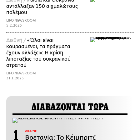
Διεθνή /
Ρωσία και Ουκρανία
αντάλλαξαν 150 αιχμαλώτους
πολέμου
LIFO NEWSROOM
5.2.2025
Διεθνή /
«Όλοι είναι
κουρασμένοι, τα πράγματα
έχουν αλλάξει»: Η κρίση
λιποταξίας του ουκρανικού
στρατού
LIFO NEWSROOM
31.1.2025
ΔΙΑΒΑΖΟΝΤΑΙ ΤΩΡΑ
ΔΙΕΘΝΗ
Βρετανία: Το Κέιμπριτζ