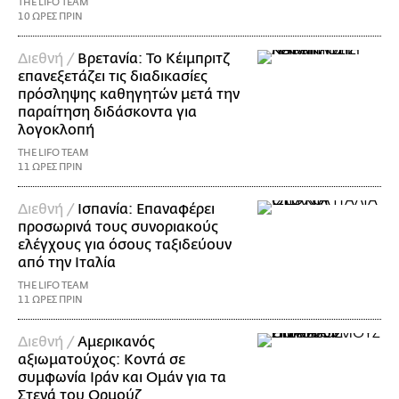
THE LIFO TEAM
10 ΩΡΕΣ ΠΡΙΝ
Διεθνή /
Βρετανία: Το Κέιμπριτζ
επανεξετάζει τις διαδικασίες
πρόσληψης καθηγητών μετά την
παραίτηση διδάσκοντα για
λογοκλοπή
THE LIFO TEAM
11 ΩΡΕΣ ΠΡΙΝ
Διεθνή /
Ισπανία: Επαναφέρει
προσωρινά τους συνοριακούς
ελέγχους για όσους ταξιδεύουν
από την Ιταλία
THE LIFO TEAM
11 ΩΡΕΣ ΠΡΙΝ
Διεθνή /
Αμερικανός
αξιωματούχος: Κοντά σε
συμφωνία Ιράν και Ομάν για τα
Στενά του Ορμούζ