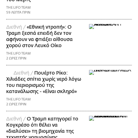
THE LIFO TEAM
59 ΛΕΠΤΑ ΠΡΙΝ
Διεθνή /
«Εθνική ντροπή»: Ο
Τραμπ ξεσπά επειδή δεν τον
αφήνουν να φτιάξει αίθουσα
χορού στον Λευκό Οίκο
THE LIFO TEAM
2 ΩΡΕΣ ΠΡΙΝ
Διεθνή /
Πουέρτο Ρίκο:
Χιλιάδες σπίτια χωρίς νερό λόγω
του περιορισμού της
κατανάλωσης - «Είναι σκληρό»
THE LIFO TEAM
2 ΩΡΕΣ ΠΡΙΝ
Διεθνή /
Ο Τραμπ κατηγορεί το
Κογκρέσο ότι θέλει να
«διαλύσει» τη βιομηχανία της
τεχνητής νοημοσύνης