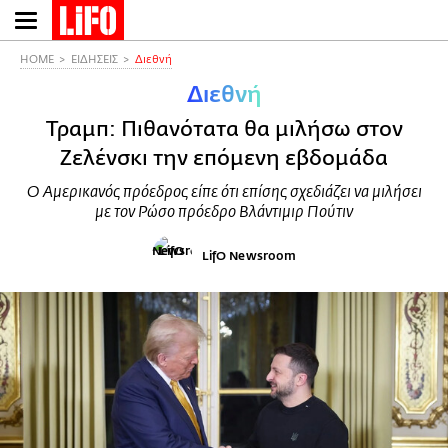
Παράκαμψη
προς
το
HOME
ΕΙΔΗΣΕΙΣ
Διεθνή
κυρίως
Διεθνή
περιεχόμενο
Τραμπ: Πιθανότατα θα μιλήσω στον
Ζελένσκι την επόμενη εβδομάδα
Ο Αμερικανός πρόεδρος είπε ότι επίσης σχεδιάζει να μιλήσει
με τον Ρώσο πρόεδρο Βλάντιμιρ Πούτιν
LifO Newsroom