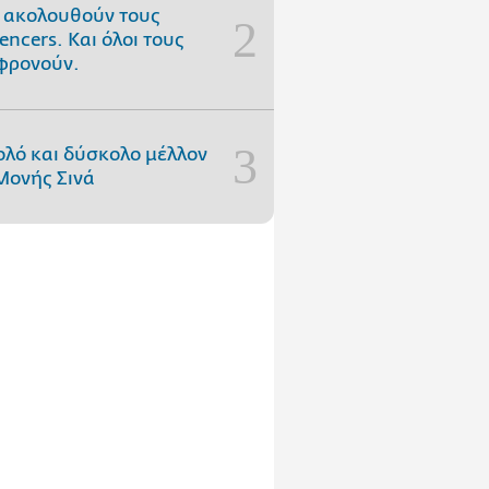
 ακολουθούν τους
uencers. Και όλοι τους
φρονούν.
ολό και δύσκολο μέλλον
Μονής Σινά