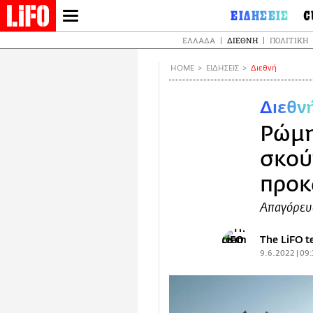
Παράκαμψη
ΕΙΔΗΣΕΙΣ
C
προς
LIFO SHOP
Ελλάδα
Ο
ΕΛΛΆΔΑ
ΔΙΕΘΝΉ
ΠΟΛΙΤΙΚΉ
το
NEWSLETTER
Διεθνή
Μ
κυρίως
HOME
ΕΙΔΗΣΕΙΣ
Διεθνή
περιεχόμενο
Πολιτική
Θ
ΜΙΚΡΟΠΡΑΓΜΑΤΑ
Οικονομία
Ει
THE GOOD LIFO
Διεθν
Πολιτισμός
Βι
LIFOLAND
Ρώμη
Αθλητισμός
Αρ
CITY GUIDE
Ισ
Περιβάλλον
σκού
ΑΜΠΑ
De
TV & Media
PRINT
Φ
προκ
Tech &
Science
Απαγόρευσ
European
Lifo
The LiFO 
9.6.2022 | 09