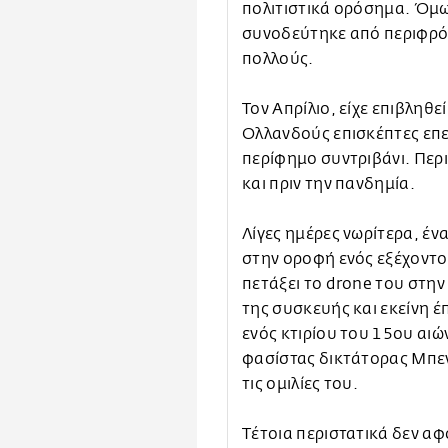
πολιτιστικά ορόσημα. Όμω
συνοδεύτηκε από περιφρό
πολλούς.
Τον Απρίλιο, είχε επιβληθ
Ολλανδούς επισκέπτες επει
περίφημο συντριβάνι. Περ
και πριν την πανδημία.
Λίγες ημέρες νωρίτερα, έν
στην οροφή ενός εξέχοντος
πετάξει το drone του στην
της συσκευής και εκείνη έ
ενός κτιρίου του 15ου αι
φασίστας δικτάτορας Μπε
τις ομιλίες του.
Τέτοια περιστατικά δεν αφ