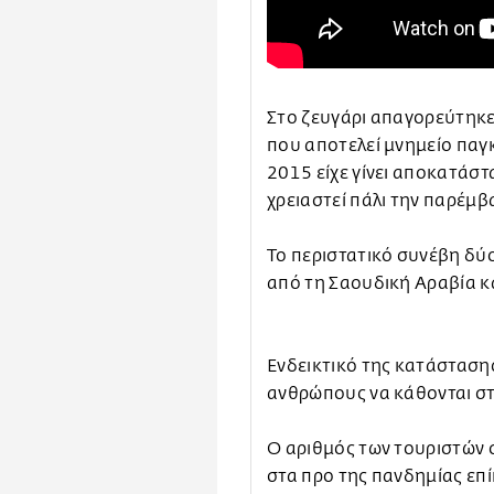
Στο ζευγάρι απαγορεύτηκε 
που αποτελεί μνημείο παγ
2015 είχε γίνει αποκατάστ
χρειαστεί πάλι την παρέμβ
Το περιστατικό συνέβη δύ
από τη Σαουδική Αραβία κα
Ενδεικτικό της κατάστασης
ανθρώπους να κάθονται στ
Ο αριθμός των τουριστών 
στα προ της πανδημίας επί