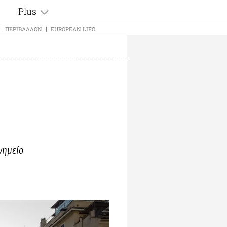
Plus
ς
Θέματα
ΠΕΡΙΒΆΛΛΟΝ
EUROPEAN LIFO
Συνεντεύξεις
ς
Videos
τα
Αφιερώματα
t
Ζώδια
Εξομολογήσεις
Blogs
μη
Οι Αθηναίοι
ς
Απώλειες
Lgbtqi+
νημείο
Επιλογές