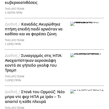
κυβερνοεπιθέσεις
THE LIFO TEAM
5 ΛΕΠΤΑ ΠΡΙΝ
Διεθνή /
Καναδάς:Ακυρώθηκε
πτήση επειδή παιδί αρνιόταν να
καθίσει και να φορέσει ζώνη
THE LIFO TEAM
1 ΩΡΕΣ ΠΡΙΝ
Διεθνή /
Συναγερμός στις ΗΠΑ:
Αναχαιτίστηκαν αεροσκάφη
κοντά σε γήπεδο γκολφ του
Τραμπ
THE LIFO TEAM
3 ΩΡΕΣ ΠΡΙΝ
Διεθνή /
Στενά του Ορμούζ: Νέο
μπρα ντε φερ ΗΠΑ με Ιράν – Τι
απαιτεί η κάθε πλευρά
THE LIFO TEAM