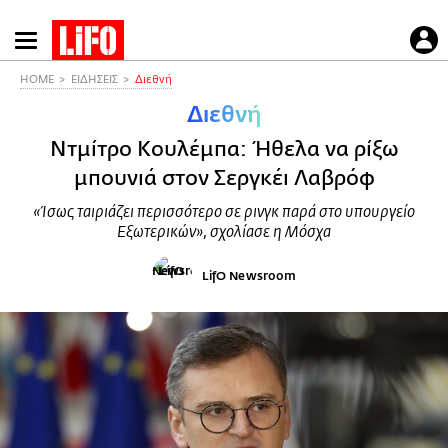
Παράκαμψη
προς
το
HOME
ΕΙΔΗΣΕΙΣ
Διεθνή
κυρίως
Διεθνή
περιεχόμενο
Ντμίτρο Κουλέμπα: Ήθελα να ρίξω
μπουνιά στον Σεργκέι Λαβρόφ
«Ίσως ταιριάζει περισσότερο σε ρινγκ παρά στο υπουργείο
Εξωτερικών», σχολίασε η Μόσχα
LifO Newsroom