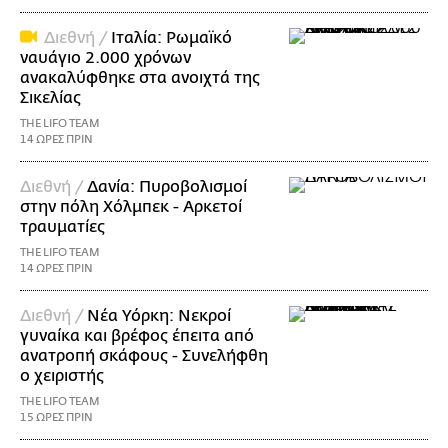
Διεθνή /
Ιταλία: Ρωμαϊκό
ναυάγιο 2.000 χρόνων
ανακαλύφθηκε στα ανοιχτά της
Σικελίας
THE LIFO TEAM
14 ΩΡΕΣ ΠΡΙΝ
Διεθνή /
Δανία: Πυροβολισμοί
στην πόλη Χόλμπεκ - Αρκετοί
τραυματίες
THE LIFO TEAM
14 ΩΡΕΣ ΠΡΙΝ
Διεθνή /
Νέα Υόρκη: Νεκροί
γυναίκα και βρέφος έπειτα από
ανατροπή σκάφους - Συνελήφθη
ο χειριστής
THE LIFO TEAM
15 ΩΡΕΣ ΠΡΙΝ