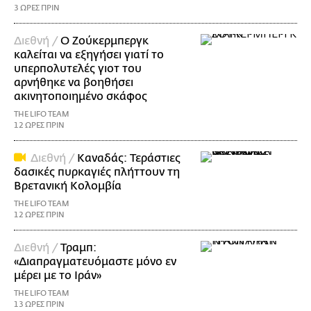
3 ΩΡΕΣ ΠΡΙΝ
Διεθνή /
Ο Ζούκερμπεργκ
καλείται να εξηγήσει γιατί το
υπερπολυτελές γιοτ του
αρνήθηκε να βοηθήσει
ακινητοποιημένο σκάφος
THE LIFO TEAM
12 ΩΡΕΣ ΠΡΙΝ
Διεθνή /
Καναδάς: Τεράστιες
δασικές πυρκαγιές πλήττουν τη
Βρετανική Κολομβία
THE LIFO TEAM
12 ΩΡΕΣ ΠΡΙΝ
Διεθνή /
Τραμπ:
«Διαπραγματευόμαστε μόνο εν
μέρει με το Ιράν»
THE LIFO TEAM
13 ΩΡΕΣ ΠΡΙΝ