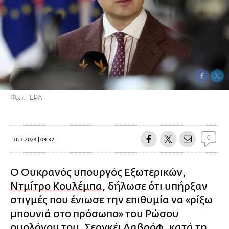
Φωτ.: EPA
0
16.1.2024 | 09:32
Ο Ουκρανός υπουργός Εξωτερικών,
Ντμίτρο Κουλέμπα
, δήλωσε ότι υπήρξαν
στιγμές που ένιωσε την επιθυμία να «ρίξω
μπουνιά στο πρόσωπο» του Ρώσου
ομολόγου του, Σεργκέι Λαβρόφ, κατά τη