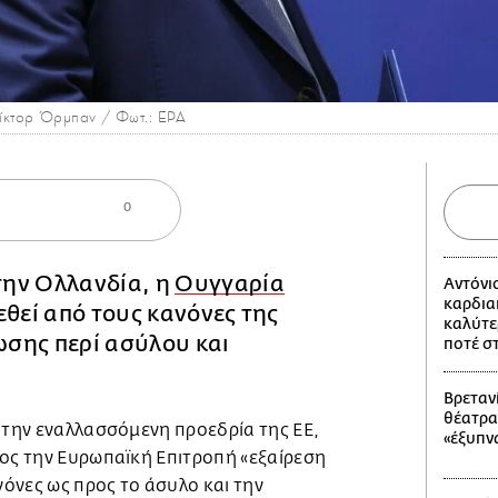
κτορ Όρμπαν / Φωτ.: ΕΡΑ
0
ην Ολλανδία, η
Ουγγαρία
Αντόνι
καρδια
εθεί από τους κανόνες της
καλύτε
σης περί ασύλου και
ποτέ σ
ς.
Βρετανί
θέατρα
 την εναλλασσόμενη προεδρία της ΕΕ,
«έξυπν
ρος την Ευρωπαϊκή Επιτροπή «εξαίρεση
όνες ως προς το άσυλο και την