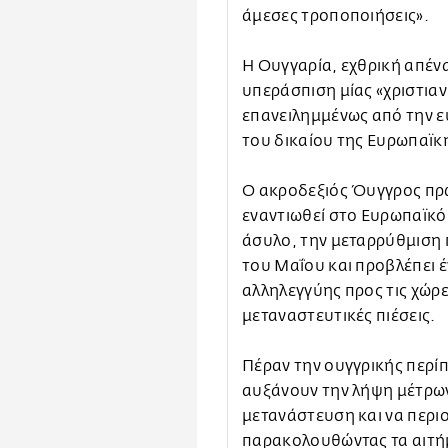
άμεσες τροποποιήσεις».
Η Ουγγαρία, εχθρική απένα
υπεράσπιση μίας «χριστιαν
επανειλημμένως από την ε
του δικαίου της Ευρωπαϊ
Ο ακροδεξιός Όυγγρος πρ
εναντιωθεί στο Ευρωπαϊκό
άσυλο, την μεταρρύθμιση 
του Μαΐου και προβλέπει 
αλληλεγγύης προς τις χώρ
μεταναστευτικές πιέσεις.
Πέραν την ουγγρικής περί
αυξάνουν την λήψη μέτρων
μετανάστευση και να περι
παρακολουθώντας τα αιτή