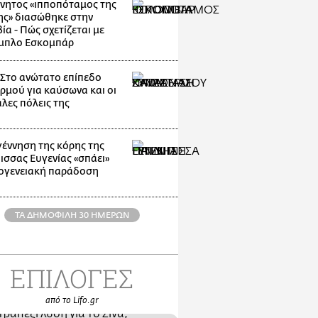
νητος «ιπποπόταμος της
ης» διασώθηκε στην
α - Πώς σχετίζεται με
μπλο Εσκομπάρ
: Στο ανώτατο επίπεδο
ρμού για καύσωνα και οι
λες πόλεις της
γέννηση της κόρης της
ισσας Ευγενίας «σπάει»
κογενειακή παράδοση
ΤΑ ΔΗΜΟΦΙΛΗ 30 ΗΜΕΡΩΝ
ΕΠΙΛΟΓΕΣ
από το Lifo.gr