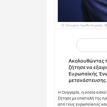
Ο Ούγγρος πρωθυπουργός, Βί
Ακολουθώντας τ
ζήτησε να εξαιρ
Ευρωπαϊκής Ένω
μετανάστευση
Η Ουγγαρία, η οποία ασκεί
ζήτησε με επιστολή της π
από τους ευρωπαϊκούς καν