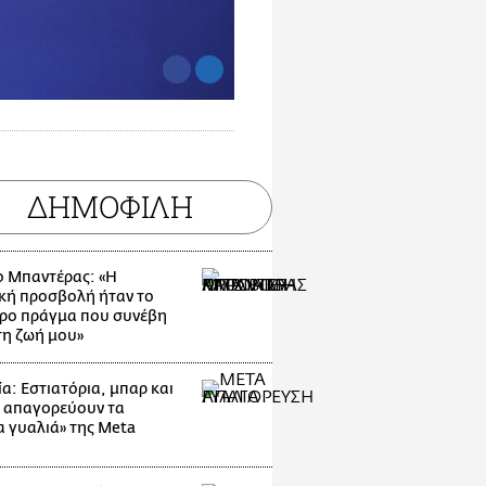
ΔΗΜΟΦΙΛΗ
ο Μπαντέρας: «Η
κή προσβολή ήταν το
ρο πράγμα που συνέβη
τη ζωή μου»
α: Εστιατόρια, μπαρ και
 απαγορεύουν τα
α γυαλιά» της Meta