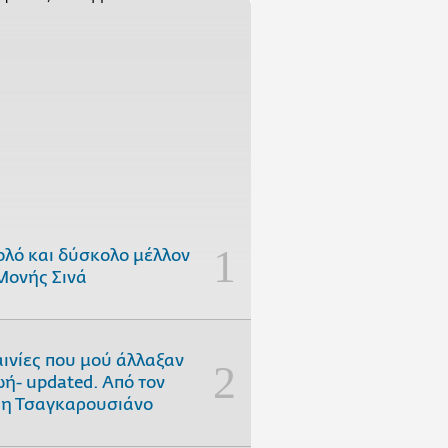
ολό και δύσκολο μέλλον
Μονής Σινά
αινίες που μού άλλαξαν
ωή- updated. Aπό τον
η Τσαγκαρουσιάνο