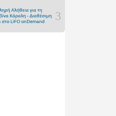
ληρή Αλήθεια για τη
ίνα Κάραλη - Διαθέσιμη
 στo LiFO onDemand