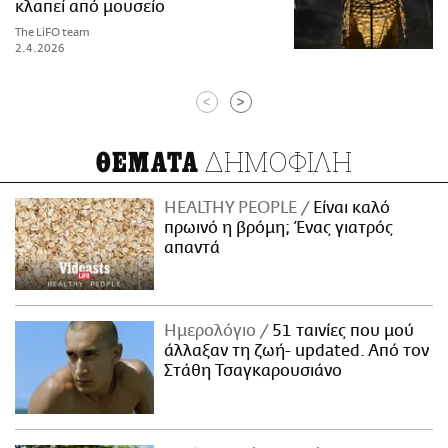
κλαπεί από μουσείο
The LiFO team
2.4.2026
<
>
ΔΗΜΟΦΙΛΗ
ΘΕΜΑΤΑ
HEALTHY PEOPLE
Είναι καλό
πρωινό η βρόμη; Ένας γιατρός
απαντά
Ημερολόγιο
51 ταινίες που μού
άλλαξαν τη ζωή- updated. Aπό τον
Στάθη Τσαγκαρουσιάνο