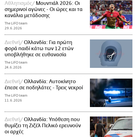
Αθλητισμός
Μουντιάλ 2026: Οι
σημερινοί αγώνες - Οι ώρες και τα
κανάλια μετάδοσης
The LiFO team
29.6.2026
Διεθνή
Ολλανδία: Για πρώτη
φορά παιδί κάτω των 12 ετών
υποβλήθηκε σε ευθανασία
The LiFO team
24.6.2026
Διεθνή
Ολλανδία: Αυτοκίνητο
έπεσε σε ποδηλάτες - Τρεις νεκροί
The LiFO team
11.6.2026
Διεθνή
Ολλανδία: Υπόθεση που
θυμίζει τη Ζιζέλ Πελικό ερευνούν
οι αρχές