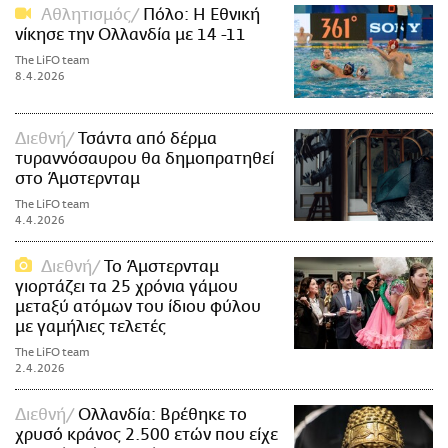
Αθλητισμός
Πόλο: Η Εθνική
νίκησε την Ολλανδία με 14 -11
The LiFO team
8.4.2026
Διεθνή
Τσάντα από δέρμα
τυραννόσαυρου θα δημοπρατηθεί
στο Άμστερνταμ
The LiFO team
4.4.2026
Διεθνή
Το Άμστερνταμ
γιορτάζει τα 25 χρόνια γάμου
μεταξύ ατόμων του ίδιου φύλου
με γαμήλιες τελετές
The LiFO team
2.4.2026
Διεθνή
Ολλανδία: Βρέθηκε το
χρυσό κράνος 2.500 ετών που είχε