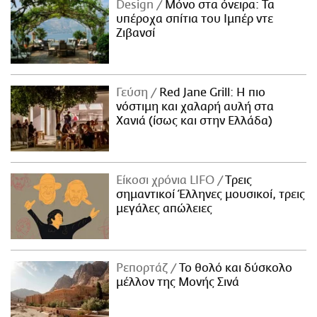
Design
Μόνο στα όνειρα: Τα
υπέροχα σπίτια του Ιμπέρ ντε
Ζιβανσί
Γεύση
Red Jane Grill: Η πιο
νόστιμη και χαλαρή αυλή στα
Χανιά (ίσως και στην Ελλάδα)
Είκοσι χρόνια LIFO
Tρεις
σημαντικοί Έλληνες μουσικοί, τρεις
μεγάλες απώλειες
Ρεπορτάζ
Το θολό και δύσκολο
μέλλον της Μονής Σινά