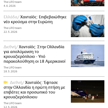
The LiFO team
4.6.2026
Ελλάδα
Χανταϊός: Επιβεβαιώθηκε
νέο κρούσμα στην Ευρώπη
The LiFO team
22.5.2026
Διεθνή
Χανταϊός: Στην Ολλανδία
για απολύμανση το
κρουαζιερόπλοιο - Υπό
παρακολούθηση οι 18 Αμερικανοί
The LiFO team
18.5.2026
Διεθνή
Χανταϊός: Έφτασε
στην Ολλανδία η πρώτη πτήση με
επιβάτες και προσωπικό του
κρουαζιερόπλοιου
The LiFO team
12.5.2026