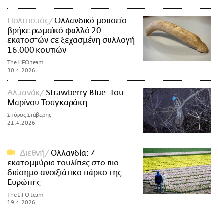
Πολιτισμός
Ολλανδικό μουσείο
βρήκε ρωμαϊκό φαλλό 20
εκατοστών σε ξεχασμένη συλλογή
16.000 κουτιών
The LiFO team
30.4.2026
Αλμανάκ
Strawberry Blue. Του
Μαρίνου Τσαγκαράκη
Σπύρος Στάβερης
21.4.2026
Διεθνή
Ολλανδία: 7
εκατομμύρια τουλίπες στο πιο
διάσημο ανοιξιάτικο πάρκο της
Ευρώπης
The LiFO team
19.4.2026