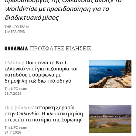
πρωθυπουργός της Ολλανδίας άνοιξε το
ΑΜΠΑ
WorldPride με προειδοποίηση για το
PRINT
διαδικτυακό μίσος
THE LIFO TEAM
1 ΜΕΡΑ ΠΡΙΝ
ΠΡΟΣΦΑΤΕΣ ΕΙΔΗΣΕΙΣ
ΟΛΛΑΝΔΙΑ
Ελλάδα
Ποιο είναι το Νο 1
ελληνικό νησί για πεζοπορία και
καταδύσεις σύμφωνα με
δημοφιλή ταξιδιωτικό οδηγό
The LiFO team
28.7.2026
Περιβάλλον
Ιστορική ξηρασία
στην Ολλανδία: Η κλιματική κρίση
στερεύει τα ποτάμια της Ευρώπης
The LiFO team
24.7.2026