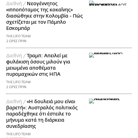
Διεθνή /
Νεογέννητος
«ιπποπόταμος της κοκαΐνης»
διασώθηκε στην Κολομβία - Πώς
σχετίζεται με τον Πάμπλο
Εσκομπάρ
THE LIFO TEAM
2 ΩΡΕΣ ΠΡΙΝ
Διεθνή /
Τραμπ: Απειλεί με
φυλάκιση όσους μιλούν για
μειωμένα αποθέματα
πυρομαχικών στις ΗΠΑ
THE LIFO TEAM
2 ΩΡΕΣ ΠΡΙΝ
Διεθνή /
«Η δουλειά μου είναι
βαρετή»: Αυστραλός πολιτικός
παραδέχθηκε ότι έστειλε το
μήνυμα κατά τη διάρκεια
συνεδρίασης
THE LIFO TEAM