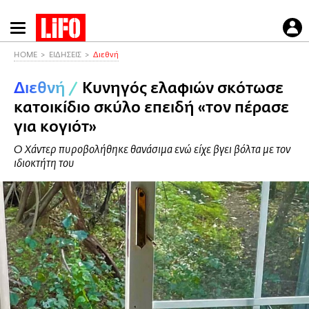
Παράκαμψη
προς
το
HOME
ΕΙΔΗΣΕΙΣ
Διεθνή
κυρίως
Διεθνή
/
Κυνηγός ελαφιών σκότωσε
περιεχόμενο
κατοικίδιο σκύλο επειδή «τον πέρασε
για κογιότ»
Ο Χάντερ πυροβολήθηκε θανάσιμα ενώ είχε βγει βόλτα με τον
ιδιοκτήτη του