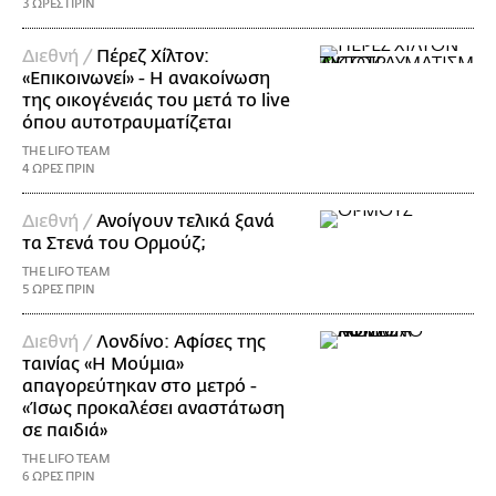
3 ΩΡΕΣ ΠΡΙΝ
Διεθνή /
Πέρεζ Χίλτον:
«Επικοινωνεί» - Η ανακοίνωση
της οικογένειάς του μετά το live
όπου αυτοτραυματίζεται
THE LIFO TEAM
4 ΩΡΕΣ ΠΡΙΝ
Διεθνή /
Ανοίγουν τελικά ξανά
τα Στενά του Ορμούζ;
THE LIFO TEAM
5 ΩΡΕΣ ΠΡΙΝ
Διεθνή /
Λονδίνο: Αφίσες της
ταινίας «Η Μούμια»
απαγορεύτηκαν στο μετρό -
«Ίσως προκαλέσει αναστάτωση
σε παιδιά»
THE LIFO TEAM
6 ΩΡΕΣ ΠΡΙΝ