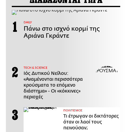
ΔΙΑΒΑΖΟΝΤΑΙ ΤΩΡΑ
DAILY
Πάνω στο ισχνό κορμί της
Αριάνα Γκράντε
ΤECH & SCIENCE
Ιός Δυτικού Νείλου:
«Αναμένονται περισσότερα
κρούσματα το επόμενο
διάστημα» - Οι «κόκκινες»
περιοχές
ΠΟΛΙΤΙΣΜΟΣ
Τι έτρωγαν οι δικτάτορες
όταν οι λαοί τους
πεινούσαν;