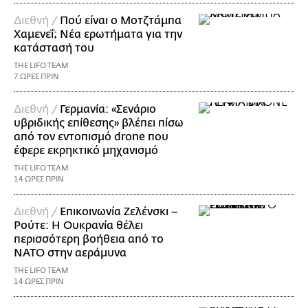
Διεθνή /
Πού είναι ο Μοτζτάμπα
Χαμενεΐ; Νέα ερωτήματα για την
κατάστασή του
THE LIFO TEAM
7 ΩΡΕΣ ΠΡΙΝ
Διεθνή /
Γερμανία: «Σενάριο
υβριδικής επίθεσης» βλέπει πίσω
από τον εντοπισμό drone που
έφερε εκρηκτικό μηχανισμό
THE LIFO TEAM
14 ΩΡΕΣ ΠΡΙΝ
Διεθνή /
Επικοινωνία Ζελένσκι –
Ρούτε: Η Ουκρανία θέλει
περισσότερη βοήθεια από το
ΝΑΤΟ στην αεράμυνα
THE LIFO TEAM
14 ΩΡΕΣ ΠΡΙΝ