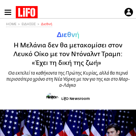
Παράκαμψη
προς
το
HOME
ΕΙΔΗΣΕΙΣ
Διεθνή
κυρίως
Διεθνή
περιεχόμενο
Η Μελάνια δεν θα μετακομίσει στον
Λευκό Οίκο με τον Ντόναλντ Τραμπ:
«Έχει τη δική της ζωή»
Θα εκτελεί τα καθήκοντα της Πρώτης Κυρίας, αλλά θα περνά
περισσότερο χρόνο στη Νέα Υόρκη με τον γιο της και στο Μαρ-
α-Λάγκο
LifO Newsroom