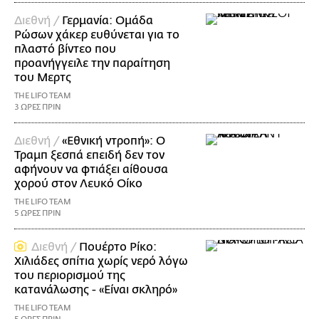
Διεθνή /
Γερμανία: Ομάδα
Ρώσων χάκερ ευθύνεται για το
πλαστό βίντεο που
προανήγγειλε την παραίτηση
του Μερτς
THE LIFO TEAM
3 ΩΡΕΣ ΠΡΙΝ
Διεθνή /
«Εθνική ντροπή»: Ο
Τραμπ ξεσπά επειδή δεν τον
αφήνουν να φτιάξει αίθουσα
χορού στον Λευκό Οίκο
THE LIFO TEAM
5 ΩΡΕΣ ΠΡΙΝ
Διεθνή /
Πουέρτο Ρίκο:
Χιλιάδες σπίτια χωρίς νερό λόγω
του περιορισμού της
κατανάλωσης - «Είναι σκληρό»
THE LIFO TEAM