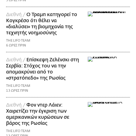
5 ΩΡΕΣ ΠΡΙΝ
Διεθνή /
Ο Τραμπ κατηγορεί το
Κογκρέσο ότι θέλει να
«διαλύσει» τη βιομηχανία της
τεχνητής νοημοσύνης
THE LIFO TEAM
6 ΩΡΕΣ ΠΡΙΝ
Διεθνή /
Επίσκεψη Ζελένσκι στη
Σερβία: Στόχος του να την
απομακρύνει από το
«στρατόπεδο» της Ρωσίας
THE LIFO TEAM
13 ΩΡΕΣ ΠΡΙΝ
Διεθνή /
Φον ντερ Λάιεν:
Χαιρετίζει την έγκριση των
αμερικανικών κυρώσεων σε
βάρος της Ρωσίας
THE LIFO TEAM
13 ΩΡΕΣ ΠΡΙΝ