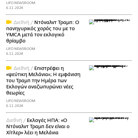
LIFO NEWSROOM
6.11.2024
Διεθνή /
Ντόναλντ Τραμπ: Ο
πανηγυρικός χορός του με το
YMCA μετά τον εκλογικό
θρίαμβο
LIFO NEWSROOM
6.11.2024
Διεθνή /
Επιστρέφει η
«ψεύτικη Μελάνια»; Η εμφάνιση
του Τραμπ την Ημέρα των
Εκλογών αναζωπυρώνει νέες
θεωρίες
LIFO NEWSROOM
6.11.2024
Διεθνή /
Εκλογές ΗΠΑ: «Ο
Ντόναλντ Τραμπ δεν είναι ο
Χίτλερ» λέει η Μελάνια