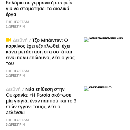
δολάρια σε γερμανική εταιρεία
για να σταματήσει τα αιολικά
έργα
THE LIFO TEAM
1 ΩΡΕΣ ΠΡΙΝ
Διεθνή /
Τζο Μπάιντεν: Ο
καρκίνος έχει εξαπλωθεί, έχει
κάνει μετάσταση στα οστά και
είναι πολύ επώδυνο, λέει ο γιος
του
THE LIFO TEAM
2 ΩΡΕΣ ΠΡΙΝ
Διεθνή /
Νέα επίθεση στην
Ουκρανία: «Η Ρωσία σκότωσε
μία γιαγιά, έναν παππού και το 3
ετών εγγόνι τους», λέει ο
Ζελένσκι
THE LIFO TEAM
3 ΩΡΕΣ ΠΡΙΝ