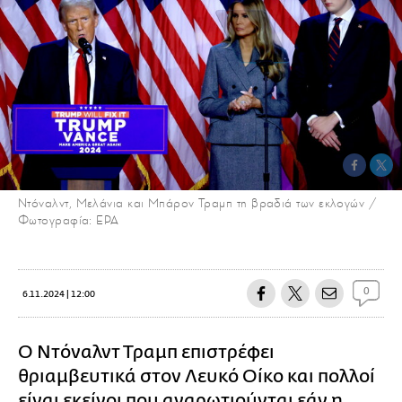
Ντόναλντ, Μελάνια και Μπάρον Τραμπ τη βραδιά των εκλογών /
Φωτογραφία: EPA
0
6.11.2024 | 12:00
Ο Ντόναλντ Τραμπ επιστρέφει
θριαμβευτικά στον Λευκό Οίκο και πολλοί
είναι εκείνοι που αναρωτιούνται εάν η