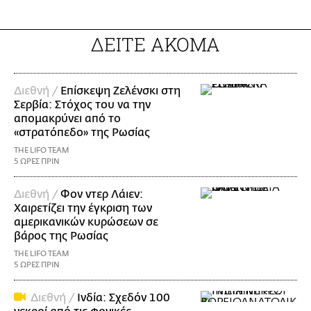
ΔΕΙΤΕ ΑΚΟΜΑ
Διεθνή /
Επίσκεψη Ζελένσκι στη
Σερβία: Στόχος του να την
απομακρύνει από το
«στρατόπεδο» της Ρωσίας
THE LIFO TEAM
5 ΩΡΕΣ ΠΡΙΝ
Διεθνή /
Φον ντερ Λάιεν:
Χαιρετίζει την έγκριση των
αμερικανικών κυρώσεων σε
βάρος της Ρωσίας
THE LIFO TEAM
5 ΩΡΕΣ ΠΡΙΝ
Διεθνή /
Ινδία: Σχεδόν 100