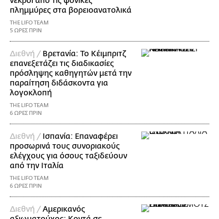
νεκροί από τις φονικές
πλημμύρες στα βορειοανατολικά
THE LIFO TEAM
5 ΩΡΕΣ ΠΡΙΝ
Διεθνή /
Βρετανία: Το Κέιμπριτζ
επανεξετάζει τις διαδικασίες
πρόσληψης καθηγητών μετά την
παραίτηση διδάσκοντα για
λογοκλοπή
THE LIFO TEAM
6 ΩΡΕΣ ΠΡΙΝ
Διεθνή /
Ισπανία: Επαναφέρει
προσωρινά τους συνοριακούς
ελέγχους για όσους ταξιδεύουν
από την Ιταλία
THE LIFO TEAM
6 ΩΡΕΣ ΠΡΙΝ
Διεθνή /
Αμερικανός