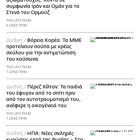
αξιωματούχος: Κοντά σε
συμφωνία Ιράν και Ομάν για τα
Στενά του Ορμούζ
THE LIFO TEAM
6 ΩΡΕΣ ΠΡΙΝ
Διεθνή /
Βόρεια Κορέα: Τα ΜΜΕ
προτείνουν σούπα με κρέας
σκύλου για την αντιμετώπιση
του καύσωνα
THE LIFO TEAM
7 ΩΡΕΣ ΠΡΙΝ
Διεθνή /
Πέρεζ Χίλτον: Τα παιδιά
του έφυγαν από το σπίτι πριν
από τον αυτοτραυματισμό του,
ανέφερε η οικογένειά του
THE LIFO TEAM
7 ΩΡΕΣ ΠΡΙΝ
Διεθνή /
ΗΠΑ: Nέες σκληρές
κυρώσεις κατά της Ρωσίας – Στο