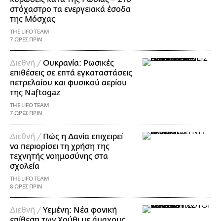
στόχαστρο τα ενεργειακά έσοδα
της Μόσχας
THE LIFO TEAM
7 ΩΡΕΣ ΠΡΙΝ
Διεθνή /
Ουκρανία: Ρωσικές
επιθέσεις σε επτά εγκαταστάσεις
πετρελαίου και φυσικού αερίου
της Naftogaz
THE LIFO TEAM
7 ΩΡΕΣ ΠΡΙΝ
Διεθνή /
Πώς η Δανία επιχειρεί
να περιορίσει τη χρήση της
τεχνητής νοημοσύνης στα
σχολεία
THE LIFO TEAM
8 ΩΡΕΣ ΠΡΙΝ
Διεθνή /
Υεμένη: Νέα φονική
επίθεση των Χούθι με άμαχους