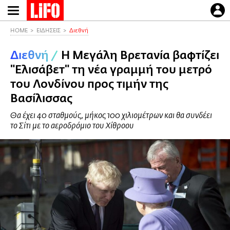
Παράκαμψη
προς
το
HOME
ΕΙΔΗΣΕΙΣ
Διεθνή
κυρίως
Διεθνή
/
Η Μεγάλη Βρετανία βαφτίζει
περιεχόμενο
"Ελισάβετ" τη νέα γραμμή του μετρό
του Λονδίνου προς τιμήν της
Βασίλισσας
Θα έχει 40 σταθμούς, μήκος 100 χιλιομέτρων και θα συνδέει
το Σίτι με το αεροδρόμιο του Χίθροου