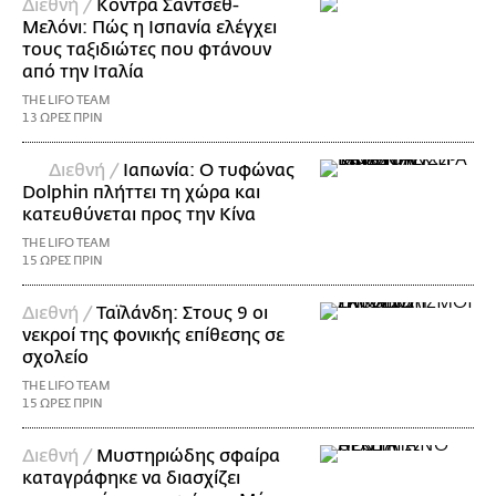
Διεθνή /
Κόντρα Σάντσεθ-
Μελόνι: Πώς η Ισπανία ελέγχει
τους ταξιδιώτες που φτάνουν
από την Ιταλία
THE LIFO TEAM
13 ΩΡΕΣ ΠΡΙΝ
Διεθνή /
Ιαπωνία: Ο τυφώνας
Dolphin πλήττει τη χώρα και
κατευθύνεται προς την Κίνα
THE LIFO TEAM
15 ΩΡΕΣ ΠΡΙΝ
Διεθνή /
Ταϊλάνδη: Στους 9 οι
νεκροί της φονικής επίθεσης σε
σχολείο
THE LIFO TEAM
15 ΩΡΕΣ ΠΡΙΝ
Διεθνή /
Μυστηριώδης σφαίρα
καταγράφηκε να διασχίζει