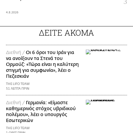
4.8.2026
ΔΕΙΤΕ ΑΚΟΜΑ
Διεθνή /
Οι 6 όροι του Ιράν για
να ανοίξουν τα Στενά του
Ορμούζ: «Τώρα είναι η καλύτερη
στιγμή για συμφωνία», λέει ο
Πεζεσκιάν
THE LIFO TEAM
51 ΛΕΠΤΑ ΠΡΙΝ
Διεθνή /
Γερμανία: «Είμαστε
καθημερινός στόχος υβριδικού
πολέμου», λέει ο υπουργός
Εσωτερικών
THE LIFO TEAM
1 ΩΡΕΣ ΠΡΙΝ