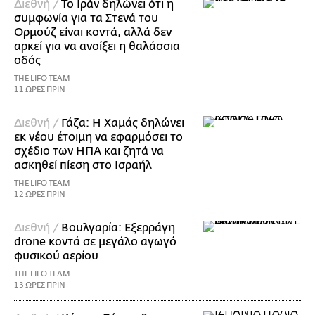
Διεθνή /
Το Ιράν δηλώνει ότι η
συμφωνία για τα Στενά του
Ορμούζ είναι κοντά, αλλά δεν
αρκεί για να ανοίξει η θαλάσσια
οδός
THE LIFO TEAM
11 ΩΡΕΣ ΠΡΙΝ
Διεθνή /
Γάζα: Η Χαμάς δηλώνει
εκ νέου έτοιμη να εφαρμόσει το
σχέδιο των ΗΠΑ και ζητά να
ασκηθεί πίεση στο Ισραήλ
THE LIFO TEAM
12 ΩΡΕΣ ΠΡΙΝ
Διεθνή /
Βουλγαρία: Εξερράγη
drone κοντά σε μεγάλο αγωγό
φυσικού αερίου
THE LIFO TEAM
13 ΩΡΕΣ ΠΡΙΝ