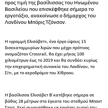
προς τιμή της βασίλισσας του Ηνωμένου
Βασιλείου που επισκέφθηκε σήμερα το
εργοτάξιο, ανακοίνωσε ο δήμαρχος του
Λονδίνου Μπόρις Τζόνσον.
Η «γραμμή Ελισάβετ», ένα έργο ύψους 15
δισεκατομμυρίων λιρών που μέχρι πρότινος
ονομαζόταν Crossrail, θα έχει μήκος 100
χιλιομέτρων έως το 2019 και θα συνδέει κυρίως
την επιχειρηματική συνοικία του Λονδίνου, το
Σίτι, με το αεροδρόμιο του Χίθροου.
Η βασίλισσα Ελισάβετ Β' κατέβηκε σήμερα σε
βάθος 28 μέτρων στα έγκατα του σταθμού Μποντ
Στριτ. Εκεί συναντήθηκε με εργάτες αυτού του