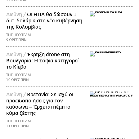
Διεθνή /
Οι ΗΠΑ θα δώσουν 1
δισ. δολάρια στη νέα κυβέρνηση
της Κολομβίας
THE LIFO TEAM
9 ΩΡΕΣ ΠΡΙΝ
Διεθνή /
Έκρηξη drone στη
Βουλγαρία: Η Σόφια κατηγορεί
το Κίεβο
THE LIFO TEAM
10 ΩΡΕΣ ΠΡΙΝ
Διεθνή /
Βρετανία: Σε ισχύ οι
προειδοποιήσεις για τον
καύσωνα – Έρχεται πέμπτο
κύμα ζέστης
THE LIFO TEAM
11 ΩΡΕΣ ΠΡΙΝ