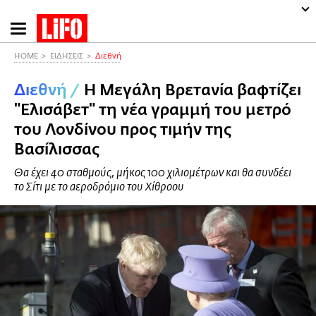
Παράκαμψη
προς
το
HOME
ΕΙΔΗΣΕΙΣ
Διεθνή
κυρίως
Διεθνή
/
Η Μεγάλη Βρετανία βαφτίζει
περιεχόμενο
"Ελισάβετ" τη νέα γραμμή του μετρό
του Λονδίνου προς τιμήν της
Βασίλισσας
Θα έχει 40 σταθμούς, μήκος 100 χιλιομέτρων και θα συνδέει
το Σίτι με το αεροδρόμιο του Χίθροου