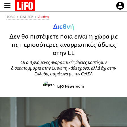
Παράκαμψη
προς
το
HOME
ΕΙΔΗΣΕΙΣ
Διεθνή
κυρίως
Διεθνή
περιεχόμενο
Δεν θα πιστέψετε ποια ειναι η χώρα με
τις περισσότερες αναρρωτικές άδειες
στην ΕΕ
Οι αυξανόμενες αναρρωτικές άδειες κοστίζουν
δισεκατομμύρια στην Ευρώπη κάθε χρόνο, αλλά όχι στην
Ελλάδα, σύμφωνα με τον ΟΑΣΑ
LifO Newsroom