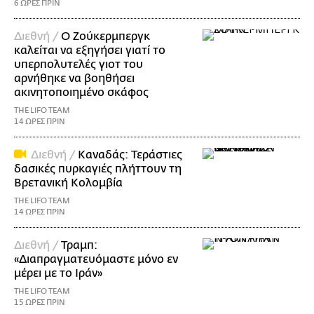
6 ΩΡΕΣ ΠΡΙΝ
Διεθνή /
Ο Ζούκερμπεργκ
καλείται να εξηγήσει γιατί το
υπερπολυτελές γιοτ του
αρνήθηκε να βοηθήσει
ακινητοποιημένο σκάφος
THE LIFO TEAM
14 ΩΡΕΣ ΠΡΙΝ
Διεθνή /
Καναδάς: Τεράστιες
δασικές πυρκαγιές πλήττουν τη
Βρετανική Κολομβία
THE LIFO TEAM
14 ΩΡΕΣ ΠΡΙΝ
Διεθνή /
Τραμπ:
«Διαπραγματευόμαστε μόνο εν
μέρει με το Ιράν»
THE LIFO TEAM
15 ΩΡΕΣ ΠΡΙΝ