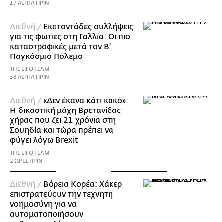
17 ΛΕΠΤΑ ΠΡΙΝ
Διεθνή /
Εκατοντάδες συλλήψεις
για τις φωτιές στη Γαλλία: Οι πιο
καταστροφικές μετά τον Β'
Παγκόσμιο Πόλεμο
THE LIFO TEAM
38 ΛΕΠΤΑ ΠΡΙΝ
Διεθνή /
«Δεν έκανα κάτι κακό»:
Η δικαστική μάχη Βρετανίδας
χήρας που ζει 21 χρόνια στη
Σουηδία και τώρα πρέπει να
φύγει λόγω Brexit
THE LIFO TEAM
2 ΩΡΕΣ ΠΡΙΝ
Διεθνή /
Βόρεια Κορέα: Χάκερ
επιστρατεύουν την τεχνητή
νοημοσύνη για να
αυτοματοποιήσουν