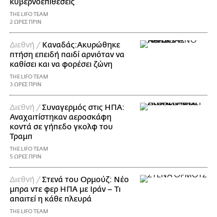
κυβερνοεπιθέσεις
THE LIFO TEAM
2 ΩΡΕΣ ΠΡΙΝ
Διεθνή /
Καναδάς:Ακυρώθηκε
πτήση επειδή παιδί αρνιόταν να
καθίσει και να φορέσει ζώνη
THE LIFO TEAM
3 ΩΡΕΣ ΠΡΙΝ
Διεθνή /
Συναγερμός στις ΗΠΑ:
Αναχαιτίστηκαν αεροσκάφη
κοντά σε γήπεδο γκολφ του
Τραμπ
THE LIFO TEAM
5 ΩΡΕΣ ΠΡΙΝ
Διεθνή /
Στενά του Ορμούζ: Νέο
μπρα ντε φερ ΗΠΑ με Ιράν – Τι
απαιτεί η κάθε πλευρά
THE LIFO TEAM