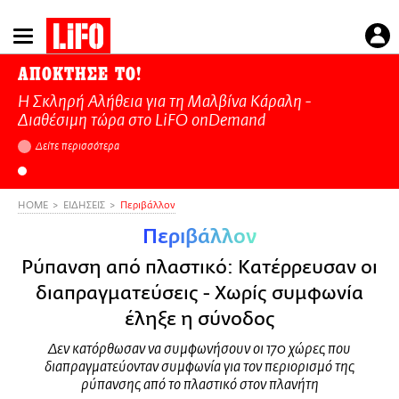
Παράκαμψη
προς
το
ΑΠΟΚΤΗΣΕ ΤΟ!
κυρίως
Η Σκληρή Αλήθεια για τη Μαλβίνα Κάραλη -
περιεχόμενο
Διαθέσιμη τώρα στo LiFO onDemand
Δείτε περισσότερα
HOME
ΕΙΔΗΣΕΙΣ
Περιβάλλον
Περιβάλλον
Ρύπανση από πλαστικό: Κατέρρευσαν οι
διαπραγματεύσεις - Χωρίς συμφωνία
έληξε η σύνοδος
Δεν κατόρθωσαν να συμφωνήσουν οι 170 χώρες που
διαπραγματεύονταν συμφωνία για τον περιορισμό της
ρύπανσης από το πλαστικό στον πλανήτη