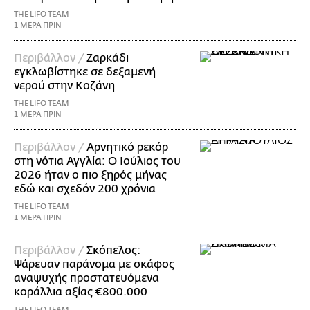
THE LIFO TEAM
1 ΜΕΡΑ ΠΡΙΝ
Περιβάλλον /
Ζαρκάδι
εγκλωβίστηκε σε δεξαμενή
νερού στην Κοζάνη
THE LIFO TEAM
1 ΜΕΡΑ ΠΡΙΝ
Περιβάλλον /
Αρνητικό ρεκόρ
στη νότια Αγγλία: Ο Ιούλιος του
2026 ήταν ο πιο ξηρός μήνας
εδώ και σχεδόν 200 χρόνια
THE LIFO TEAM
1 ΜΕΡΑ ΠΡΙΝ
Περιβάλλον /
Σκόπελος:
Ψάρευαν παράνομα με σκάφος
αναψυχής προστατευόμενα
κοράλλια αξίας €800.000
THE LIFO TEAM