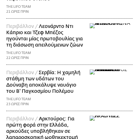
THE LIFO TEAM
21 ΩΡΕΣ ΠΡΙΝ
Περιβάλλον /
Λεονάρντο Ντι
Κάπριο και Τζεφ Μπέζος
ηγούνται μίας πρωτοβουλίας για
τη διάσωση απειλούμενων ζώων
THE LIFO TEAM
22 ΩΡΕΣ ΠΡΙΝ
Περιβάλλον /
Σερβία: Η χαμηλή
στάθμη των υδάτων του
Δούναβη αποκάλυψε ναυάγιο
του Β' Παγκοσμίου Πολέμου
THE LIFO TEAM
23 ΩΡΕΣ ΠΡΙΝ
Περιβάλλον /
Αρκτούρος: Για
πρώτη φορά στην Ελλάδα,
αρκούδες υποβλήθηκαν σε
λαπαροσκοπική ωοθηκεκτομή