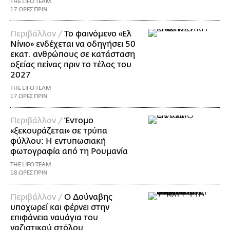
THE LIFO TEAM
17 ΩΡΕΣ ΠΡΙΝ
Περιβάλλον /
Το φαινόμενο «Ελ
Νίνιο» ενδέχεται να οδηγήσει 50
εκατ. ανθρώπους σε κατάσταση
οξείας πείνας πριν το τέλος του
2027
THE LIFO TEAM
17 ΩΡΕΣ ΠΡΙΝ
Περιβάλλον /
Έντομο
«ξεκουράζεται» σε τρύπα
φύλλου: Η εντυπωσιακή
φωτογραφία από τη Ρουμανία
THE LIFO TEAM
18 ΩΡΕΣ ΠΡΙΝ
Περιβάλλον /
Ο Δούναβης
υποχωρεί και φέρνει στην
επιφάνεια ναυάγια του
ναζιστικού στόλου