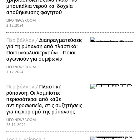
χρησιμοποιείτε ξανά πλαστικά
μπουκάλια νερού και δοχεία
αποθήκευσης φαγητού
LIFO NEWSROOM
2.12.2024
Περιβάλλον /
Διαπραγματεύσεις
για τη ρύπανση από πλαστικό:
Ποιοι «κωλυσιεργούν» - Ποιοι
αγωνιούν για συμφωνία
LIFO NEWSROOM
1.12.2024
Περιβάλλον /
Πλαστική
ρύπανση: Οι λομπίστες
περισσότεροι από κάθε
αντιπροσωπεία, στις συζητήσεις
για περιορισμό της ρύπανσης
LIFO NEWSROOM
28.11.2024
Τech & Science /