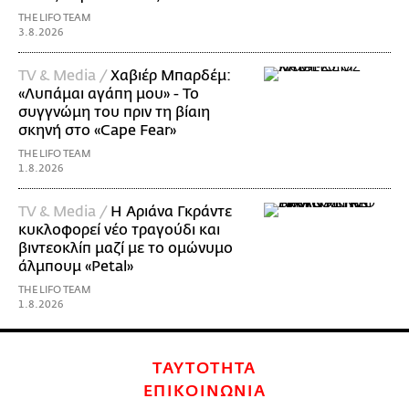
THE LIFO TEAM
3.8.2026
TV & Media /
Χαβιέρ Μπαρδέμ:
«Λυπάμαι αγάπη μου» - Το
συγγνώμη του πριν τη βίαιη
σκηνή στο «Cape Fear»
THE LIFO TEAM
1.8.2026
TV & Media /
Η Αριάνα Γκράντε
κυκλοφορεί νέο τραγούδι και
βιντεοκλίπ μαζί με το ομώνυμο
άλμπουμ «Petal»
THE LIFO TEAM
1.8.2026
ΤΑΥΤΟΤΗΤΑ
ΕΠΙΚΟΙΝΩΝΙΑ