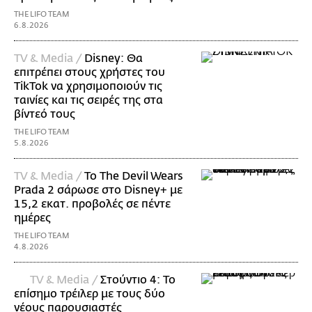
THE LIFO TEAM
6.8.2026
TV & Media /
Disney: Θα
επιτρέπει στους χρήστες του
TikTok να χρησιμοποιούν τις
ταινίες και τις σειρές της στα
βίντεό τους
THE LIFO TEAM
5.8.2026
TV & Media /
Το The Devil Wears
Prada 2 σάρωσε στo Disney+ με
15,2 εκατ. προβολές σε πέντε
ημέρες
THE LIFO TEAM
4.8.2026
TV & Media /
Στούντιο 4: Το
επίσημο τρέιλερ με τους δύο
νέους παρουσιαστές