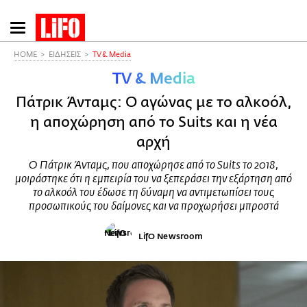
Παράκαμψη
προς
το
HOME
ΕΙΔΗΣΕΙΣ
TV & Media
κυρίως
TV & Media
περιεχόμενο
Πάτρικ Άνταμς: Ο αγώνας με το αλκοόλ,
η αποχώρηση από το Suits και η νέα
αρχή
Ο Πάτρικ Άνταμς, που αποχώρησε από το Suits το 2018,
μοιράστηκε ότι η εμπειρία του να ξεπεράσει την εξάρτηση από
το αλκοόλ του έδωσε τη δύναμη να αντιμετωπίσει τους
προσωπικούς του δαίμονες και να προχωρήσει μπροστά
LifO Newsroom