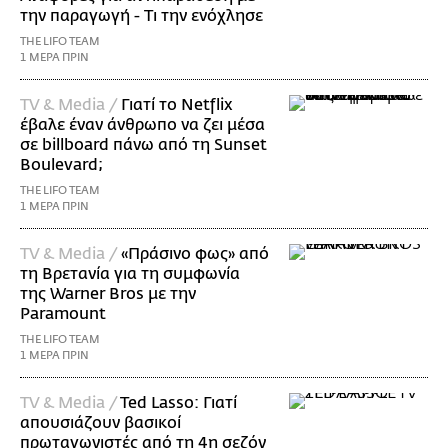
την παραγωγή - Τι την ενόχλησε
THE LIFO TEAM
1 ΜΕΡΑ ΠΡΙΝ
TV & Media /
Γιατί το Netflix
έβαλε έναν άνθρωπο να ζει μέσα
σε billboard πάνω από τη Sunset
Boulevard;
THE LIFO TEAM
1 ΜΕΡΑ ΠΡΙΝ
TV & Media /
«Πράσινο φως» από
τη Βρετανία για τη συμφωνία
της Warner Bros με την
Paramount
THE LIFO TEAM
1 ΜΕΡΑ ΠΡΙΝ
TV & Media /
Ted Lasso: Γιατί
απουσιάζουν βασικοί
πρωταγωνιστές από τη 4η σεζόν