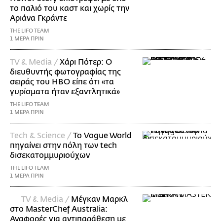
το παλιό του καστ και χωρίς την
Αριάνα Γκράντε
THE LIFO TEAM
1 ΜΕΡΑ ΠΡΙΝ
TV & Media /
Χάρι Πότερ: Ο
διευθυντής φωτογραφίας της
σειράς του HBO είπε ότι «τα
γυρίσματα ήταν εξαντλητικά»
THE LIFO TEAM
1 ΜΕΡΑ ΠΡΙΝ
Τech & Science /
Το Vogue World
πηγαίνει στην πόλη των tech
δισεκατομμυριούχων
THE LIFO TEAM
1 ΜΕΡΑ ΠΡΙΝ
TV & Media /
Μέγκαν Μαρκλ
στο MasterChef Australia:
Αναφορές για αντιπαράθεση με