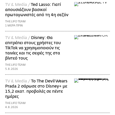
TV & Media /
Ted Lasso: Γιατί
απουσιάζουν βασικοί
πρωταγωνιστές από τη 4η σεζόν
THE LIFO TEAM
1 ΜΕΡΑ ΠΡΙΝ
TV & Media /
Disney: Θα
επιτρέπει στους χρήστες του
TikTok να χρησιμοποιούν τις
ταινίες και τις σειρές της στα
βίντεό τους
THE LIFO TEAM
5.8.2026
TV & Media /
Το The Devil Wears
Prada 2 σάρωσε στo Disney+ με
15,2 εκατ. προβολές σε πέντε
ημέρες
THE LIFO TEAM
4.8.2026