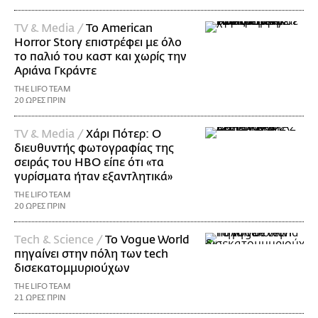
TV & Media /
Το American
Horror Story επιστρέφει με όλο
το παλιό του καστ και χωρίς την
Αριάνα Γκράντε
THE LIFO TEAM
20 ΩΡΕΣ ΠΡΙΝ
TV & Media /
Χάρι Πότερ: Ο
διευθυντής φωτογραφίας της
σειράς του HBO είπε ότι «τα
γυρίσματα ήταν εξαντλητικά»
THE LIFO TEAM
20 ΩΡΕΣ ΠΡΙΝ
Τech & Science /
Το Vogue World
πηγαίνει στην πόλη των tech
δισεκατομμυριούχων
THE LIFO TEAM
21 ΩΡΕΣ ΠΡΙΝ