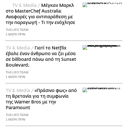
TV & Media /
Μέγκαν Μαρκλ
στο MasterChef Australia:
Αναφορές για αντιπαράθεση με
την παραγωγή - Τι την ενόχλησε
THE LIFO TEAM
1 ΜΕΡΑ ΠΡΙΝ
TV & Media /
Γιατί το Netflix
έβαλε έναν άνθρωπο να ζει μέσα
σε billboard πάνω από τη Sunset
Boulevard;
THE LIFO TEAM
1 ΜΕΡΑ ΠΡΙΝ
TV & Media /
«Πράσινο φως» από
τη Βρετανία για τη συμφωνία
της Warner Bros με την
Paramount
THE LIFO TEAM
1 ΜΕΡΑ ΠΡΙΝ