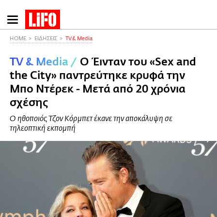
Παράκαμψη
προς
το
HOME
ΕΙΔΗΣΕΙΣ
TV & Media
κυρίως
TV & Media
/
Ο Έινταν του «Sex and
περιεχόμενο
the City» παντρεύτηκε κρυφά την
Μπο Ντέρεκ - Μετά από 20 χρόνια
σχέσης
Ο ηθοποιός Τζον Κόρμπετ έκανε την αποκάλυψη σε
τηλεοπτική εκπομπή