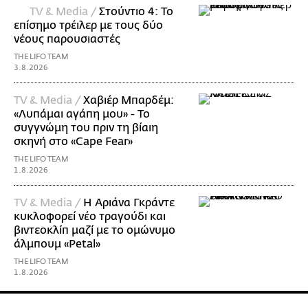
TV & Media /
Στούντιο 4: Το
επίσημο τρέιλερ με τους δύο
νέους παρουσιαστές
THE LIFO TEAM
3.8.2026
TV & Media /
Χαβιέρ Μπαρδέμ:
«Λυπάμαι αγάπη μου» - Το
συγγνώμη του πριν τη βίαιη
σκηνή στο «Cape Fear»
THE LIFO TEAM
1.8.2026
TV & Media /
Η Αριάνα Γκράντε
κυκλοφορεί νέο τραγούδι και
βιντεοκλίπ μαζί με το ομώνυμο
άλμπουμ «Petal»
THE LIFO TEAM
1.8.2026