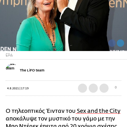
EPA
The LiFO team
0
4.8.2021 | 17:19
O τηλεοπτικός Έινταν του
Sex and the City
αποκάλυψε τον μυστικό του γάμο με την
Μπο Ντέρεκ
έπειτα από 20 χρόνια σχέσης.