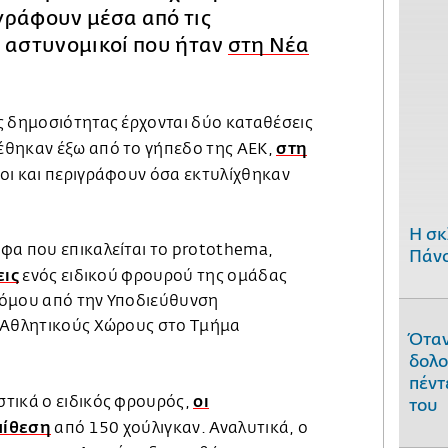
γράφουν μέσα από τις
ς αστυνομικοί που ήταν
στη Νέα
ς δημοσιότητας έρχονται δύο καταθέσεις
στη
έθηκαν έξω από το γήπεδο της ΑΕΚ,
οίοι και περιγράφουν όσα εκτυλίχθηκαν
H σκ
φα που επικαλείται το protothema,
Πάνο
εις
ενός ειδικού φρουρού της ομάδας
νόμου από την Υποδιεύθυνση
ς Αθλητικούς Χώρους στο Τμήμα
Όταν
δολο
πέντ
οι
τικά ο ειδικός φρουρός,
του
πίθεση
από 150 χούλιγκαν. Αναλυτικά, ο