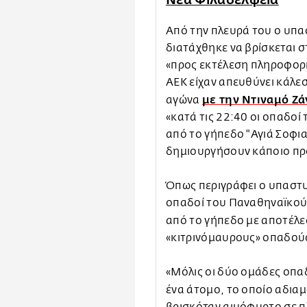
Από την πλευρά του ο υπα
διατάχθηκε να βρίσκεται 
«προς εκτέλεση πληροφορι
ΑΕΚ είχαν απευθύνει κάλεσ
με την Ντιναμό Ζ
αγώνα
«κατά τις 22:40 οι οπαδοί
από το γήπεδο "Αγιά Σοφια
δημιουργήσουν κάποιο πρ
Όπως περιγράφει ο υπαστυ
οπαδοί του Παναθηναϊκού 
από το γήπεδο με αποτέλ
«κιτρινόμαυρους» οπαδού
«Μόλις οι δύο ομάδες οπα
ένα άτομο, το οποίο αδι
βρισκόταν αιμόφυρτο σε π