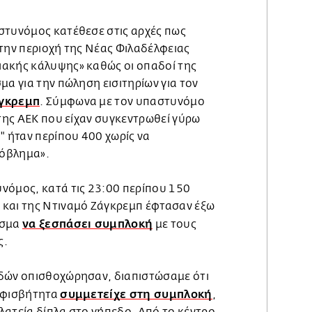
στυνόμος κατέθεσε στις αρχές πως
στην περιοχή της Νέας Φιλαδέλφειας
ακής κάλυψης» καθώς οι οπαδοί της
μα για την πώληση εισιτηρίων για τον
άγκρεμπ
. Σύμφωνα με τον υπαστυνόμο
 της ΑΕΚ που είχαν συγκεντρωθεί γύρω
" ήταν περίπου 400 χωρίς να
όβλημα».
νόμος, κατά τις 23:00 περίπου 150
και της Ντιναμό Ζάγκρεμπ έφτασαν έξω
να ξεσπάσει συμπλοκή
εσμα
με τους
ς.
δών οπισθοχώρησαν, διαπιστώσαμε ότι
συμμετείχε στη συμπλοκή
αμφισβήτητα
,
λατεία δίπλα στο γήπεδο. Από το κέντρο