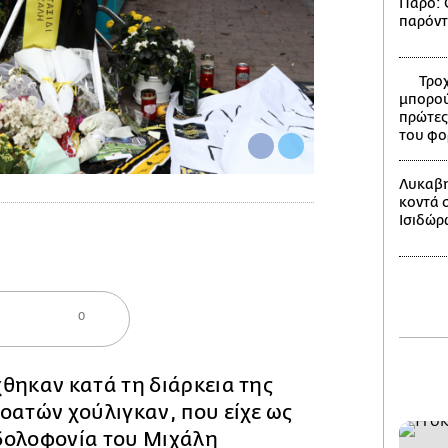
Πάρο: Ο
παρόντ
Τροχ
μπορού
πρώτες
του φο
Λυκαβη
κοντά 
Ισιδώρ
0
θηκαν κατά τη διάρκεια της
οατών χούλιγκαν, που είχε ως
δολοφονία του Μιχάλη