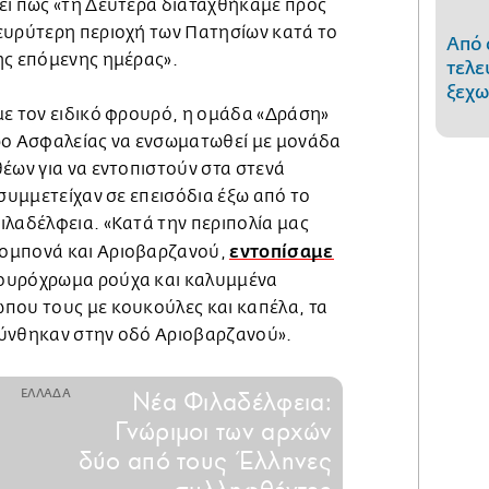
ει πως «τη Δευτέρα διαταχθήκαμε προς
ευρύτερη περιοχή των Πατησίων κατά το
Από 
ης επόμενης ημέρας».
τελε
ξεχω
με τον ειδικό φρουρό, η ομάδα «Δράση»
ρο Ασφαλείας να ενσωματωθεί με μονάδα
έων για να εντοπιστούν στα στενά
 συμμετείχαν σε επεισόδια έξω από το
ιλαδέλφεια. «Κατά την περιπολία μας
εντοπίσαμε
ομπονά και Αριοβαρζανού,
ουρόχρωμα ρούχα και καλυμμένα
που τους με κουκούλες και καπέλα, τα
θύνθηκαν στην οδό Αριοβαρζανού».
ΕΛΛΑΔΑ
Νέα Φιλαδέλφεια:
Γνώριμοι των αρχών
δύο από τους Έλληνες