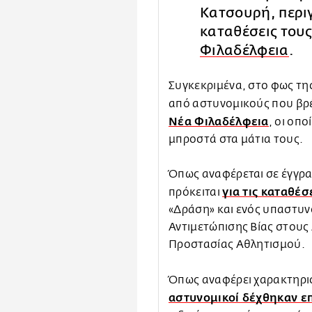
Κατσουρή, περι
καταθέσεις του
Φιλαδέλφεια
.
Συγκεκριμένα, στο φως τη
από αστυνομικούς που βρ
Νέα Φιλαδέλφεια
, οι οπ
μπροστά στα μάτια τους.
Όπως αναφέρεται σε έγγρα
για τις καταθέσ
πρόκειται
«Δράση» και ενός υπαστυ
Αντιμετώπισης Βίας στου
Προστασίας Αθλητισμού.
Όπως αναφέρει χαρακτηρισ
αστυνομικοί δέχθηκαν ε