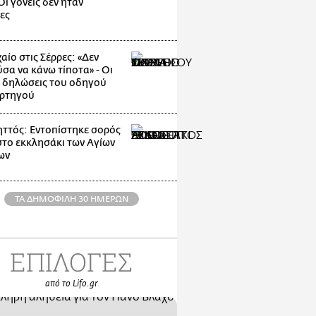
ι γονείς δεν ήταν
ες
αίο στις Σέρρες: «Δεν
σα να κάνω τίποτα» - Οι
 δηλώσεις του οδηγού
ρτηγού
ττός: Εντοπίστηκε σορός
στο εκκλησάκι των Αγίων
ων
ΤΑ ΔΗΜΟΦΙΛΗ 30 ΗΜΕΡΩΝ
ΕΠΙΛΟΓΕΣ
από το Lifo.gr