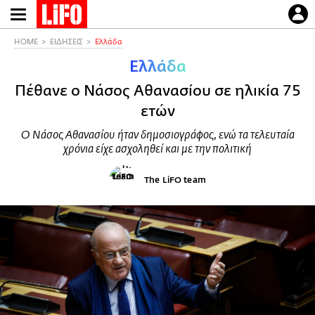
Παράκαμψη
προς
το
HOME
ΕΙΔΗΣΕΙΣ
Ελλάδα
κυρίως
Ελλάδα
περιεχόμενο
Πέθανε ο Νάσος Αθανασίου σε ηλικία 75
ετών
Ο Νάσος Αθανασίου ήταν δημοσιογράφος, ενώ τα τελευταία
χρόνια είχε ασχοληθεί και με την πολιτική
The LiFO team