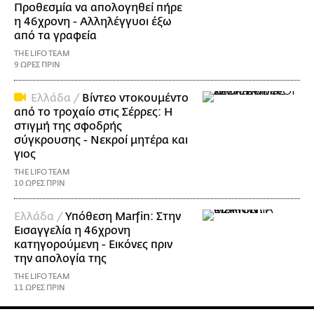
Προθεσμία να απολογηθεί πήρε
η 46χρονη - Αλληλέγγυοι έξω
από τα γραφεία
THE LIFO TEAM
9 ΩΡΕΣ ΠΡΙΝ
Ελλάδα /
Βίντεο ντοκουμέντο
από το τροχαίο στις Σέρρες: Η
στιγμή της σφοδρής
σύγκρουσης - Νεκροί μητέρα και
γιος
THE LIFO TEAM
10 ΩΡΕΣ ΠΡΙΝ
Ελλάδα /
Υπόθεση Marfin: Στην
Εισαγγελία η 46χρονη
κατηγορούμενη - Εικόνες πριν
την απολογία της
THE LIFO TEAM
11 ΩΡΕΣ ΠΡΙΝ