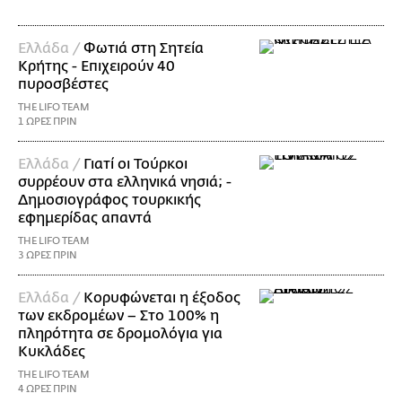
Ελλάδα /
Φωτιά στη Σητεία
Κρήτης - Επιχειρούν 40
πυροσβέστες
THE LIFO TEAM
1 ΩΡΕΣ ΠΡΙΝ
Ελλάδα /
Γιατί οι Τούρκοι
συρρέουν στα ελληνικά νησιά; -
Δημοσιογράφος τουρκικής
εφημερίδας απαντά
THE LIFO TEAM
3 ΩΡΕΣ ΠΡΙΝ
Ελλάδα /
Κορυφώνεται η έξοδος
των εκδρομέων – Στο 100% η
πληρότητα σε δρομολόγια για
Κυκλάδες
THE LIFO TEAM
4 ΩΡΕΣ ΠΡΙΝ