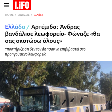
Παράκαμψη
προς
το
HOME
ΕΙΔΗΣΕΙΣ
Ελλάδα
κυρίως
Ελλάδα
/
Αρτέμιδα: Άνδρας
περιεχόμενο
βανδάλισε λεωφορείο- Φώναζε «θα
σας σκοτώσω όλους»
Υποστήριξε ότι δεν τον άφησαν να επιβιβαστεί στο
προηγούμενο λεωφορείο