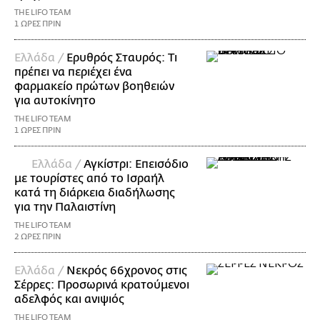
THE LIFO TEAM
1 ΩΡΕΣ ΠΡΙΝ
Ελλάδα /
Ερυθρός Σταυρός: Τι
πρέπει να περιέχει ένα
φαρμακείο πρώτων βοηθειών
για αυτοκίνητο
THE LIFO TEAM
1 ΩΡΕΣ ΠΡΙΝ
Ελλάδα /
Αγκίστρι: Επεισόδιο
με τουρίστες από το Ισραήλ
κατά τη διάρκεια διαδήλωσης
για την Παλαιστίνη
THE LIFO TEAM
2 ΩΡΕΣ ΠΡΙΝ
Ελλάδα /
Νεκρός 66χρονος στις
Σέρρες: Προσωρινά κρατούμενοι
αδελφός και ανιψιός
THE LIFO TEAM