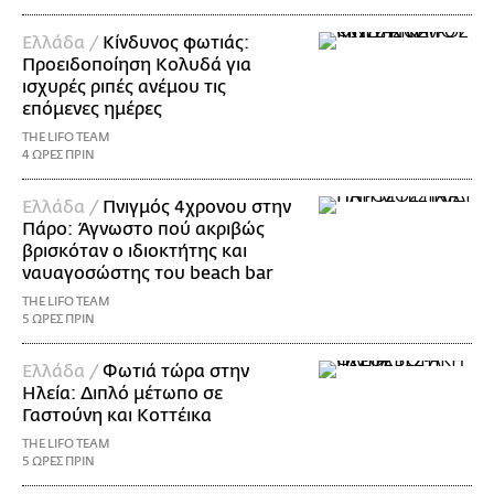
Ελλάδα /
Κίνδυνος φωτιάς:
Προειδοποίηση Κολυδά για
ισχυρές ριπές ανέμου τις
επόμενες ημέρες
THE LIFO TEAM
4 ΩΡΕΣ ΠΡΙΝ
Ελλάδα /
Πνιγμός 4χρονου στην
Πάρο: Άγνωστο πού ακριβώς
βρισκόταν ο ιδιοκτήτης και
ναυαγοσώστης του beach bar
THE LIFO TEAM
5 ΩΡΕΣ ΠΡΙΝ
Ελλάδα /
Φωτιά τώρα στην
Ηλεία: Διπλό μέτωπο σε
Γαστούνη και Κοττέικα
THE LIFO TEAM
5 ΩΡΕΣ ΠΡΙΝ