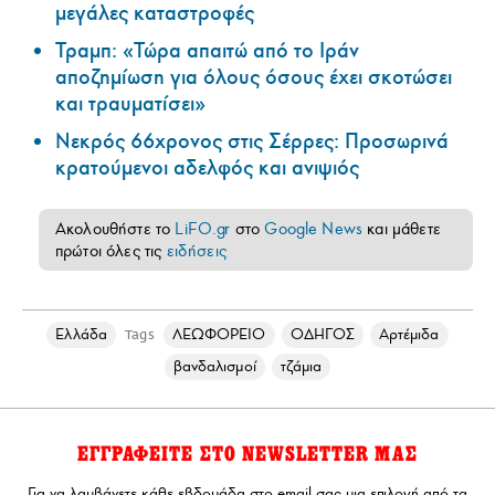
μεγάλες καταστροφές
Τραμπ: «Τώρα απαιτώ από το Ιράν
αποζημίωση για όλους όσους έχει σκοτώσει
και τραυματίσει»
Νεκρός 66χρονος στις Σέρρες: Προσωρινά
κρατούμενοι αδελφός και ανιψιός
Ακολουθήστε το
LiFO.gr
στο
Google News
και μάθετε
πρώτοι όλες τις
ειδήσεις
Ελλάδα
ΛΕΩΦΟΡΕΙΟ
ΟΔΗΓΟΣ
Αρτέμιδα
Tags
βανδαλισμοί
τζάμια
ΕΓΓΡΑΦΕΙΤΕ ΣΤΟ NEWSLETTER ΜΑΣ
Για να λαμβάνετε κάθε εβδομάδα στο email σας μια επιλογή από τα