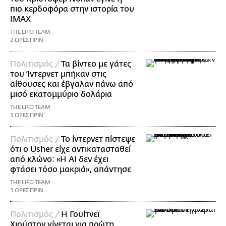
πιο κερδοφόρα στην ιστορία του
IMAX
THE LIFO TEAM
2 ΩΡΕΣ ΠΡΙΝ
Πολιτισμός /
Τα βίντεο με γάτες
του Ίντερνετ μπήκαν στις
αίθουσες και έβγαλαν πάνω από
μισό εκατομμύριο δολάρια
THE LIFO TEAM
3 ΩΡΕΣ ΠΡΙΝ
Πολιτισμός /
Το ίντερνετ πίστεψε
ότι ο Usher είχε αντικατασταθεί
από κλώνο: «Η AI δεν έχει
φτάσει τόσο μακριά», απάντησε
THE LIFO TEAM
3 ΩΡΕΣ ΠΡΙΝ
Πολιτισμός /
Η Γουίτνεϊ
Χιούστον γίνεται για πρώτη