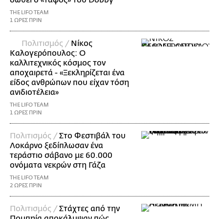
σωθεί ο «τάφος» του Dobby
THE LIFO TEAM
1 ΩΡΕΣ ΠΡΙΝ
Πολιτισμός /
Νίκος
Καλογερόπουλος: Ο
καλλιτεχνικός κόσμος τον
αποχαιρετά - «Ξεκληρίζεται ένα
είδος ανθρώπων που είχαν τόση
ανιδιοτέλεια»
THE LIFO TEAM
1 ΩΡΕΣ ΠΡΙΝ
Πολιτισμός /
Στο Φεστιβάλ του
Λοκάρνο ξεδίπλωσαν ένα
τεράστιο σάβανο με 60.000
ονόματα νεκρών στη Γάζα
THE LIFO TEAM
2 ΩΡΕΣ ΠΡΙΝ
Πολιτισμός /
Στάχτες από την
Πομπηία αποκάλυψαν πώς