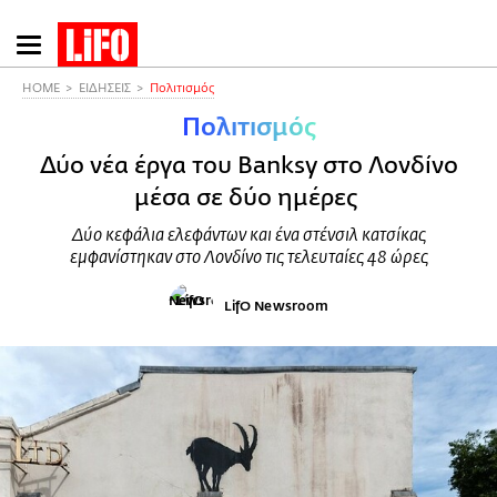
Παράκαμψη
προς
το
HOME
ΕΙΔΗΣΕΙΣ
Πολιτισμός
κυρίως
Πολιτισμός
περιεχόμενο
Δύο νέα έργα του Banksy στο Λονδίνο
μέσα σε δύο ημέρες
Δύο κεφάλια ελεφάντων και ένα στένσιλ κατσίκας
εμφανίστηκαν στο Λονδίνο τις τελευταίες 48 ώρες
LifO Newsroom