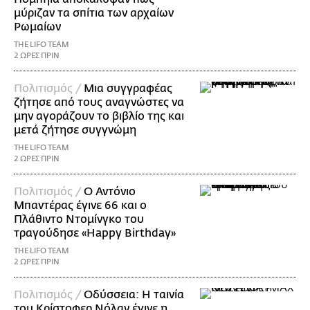
μύριζαν τα σπίτια των αρχαίων
Ρωμαίων
THE LIFO TEAM
2 ΩΡΕΣ ΠΡΙΝ
Πολιτισμός /
Μια συγγραφέας
ζήτησε από τους αναγνώστες να
μην αγοράζουν το βιβλίο της και
μετά ζήτησε συγγνώμη
THE LIFO TEAM
2 ΩΡΕΣ ΠΡΙΝ
Πολιτισμός /
Ο Αντόνιο
Μπαντέρας έγινε 66 και ο
Πλάθιντο Ντομίνγκο του
τραγούδησε «Happy Birthday»
THE LIFO TEAM
2 ΩΡΕΣ ΠΡΙΝ
Πολιτισμός /
Οδύσσεια: Η ταινία
του Κρίστοφερ Νόλαν έγινε η