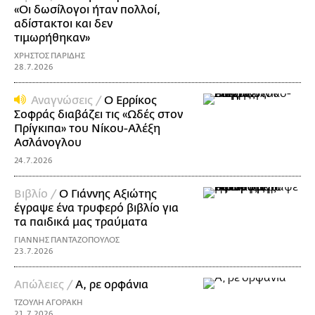
«Οι δωσίλογοι ήταν πολλοί,
αδίστακτοι και δεν
τιμωρήθηκαν»
ΧΡΗΣΤΟΣ ΠΑΡΙΔΗΣ
28.7.2026
Αναγνώσεις /
Ο Ερρίκος
Σοφράς διαβάζει τις «Ωδές στον
Πρίγκιπα» του Νίκoυ-Αλέξη
Ασλάνογλου
24.7.2026
Βιβλίο /
Ο Γιάννης Αξιώτης
έγραψε ένα τρυφερό βιβλίο για
τα παιδικά μας τραύματα
ΓΙΑΝΝΗΣ ΠΑΝΤΑΖΟΠΟΥΛΟΣ
23.7.2026
Απώλειες /
Α, ρε ορφάνια
ΤΖΟΥΛΗ ΑΓΟΡΑΚΗ
21.7.2026