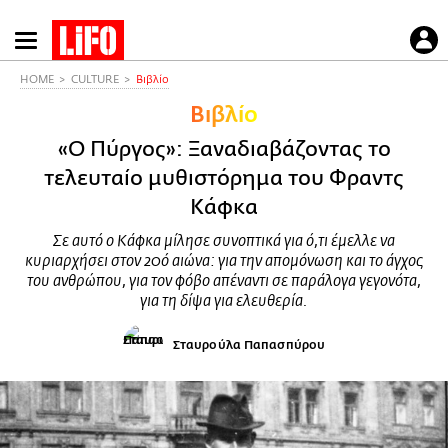
Παράκαμψη
προς
το
HOME
CULTURE
Βιβλίο
κυρίως
Βιβλίο
περιεχόμενο
«Ο Πύργος»: Ξαναδιαβάζοντας το
τελευταίο μυθιστόρημα του Φραντς
Κάφκα
Σε αυτό ο Κάφκα μίλησε συνοπτικά για ό,τι έμελλε να
κυριαρχήσει στον 20ό αιώνα: για την απομόνωση και το άγχος
του ανθρώπου, για τον φόβο απέναντι σε παράλογα γεγονότα,
για τη δίψα για ελευθερία.
Σταυρούλα Παπασπύρου