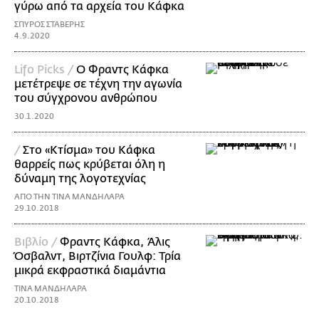
γύρω από τα αρχεία του Κάφκα
ΣΠΥΡΟΣ ΣΤΑΒΕΡΗΣ
4.9.2020
Lifo Picks /
Ο Φραντς Κάφκα
μετέτρεψε σε τέχνη την αγωνία
του σύγχρονου ανθρώπου
30.1.2020
/
Στο «Κτίσμα» του Κάφκα
θαρρείς πως κρύβεται όλη η
δύναμη της λογοτεχνίας
ΑΠΟ ΤΗΝ ΤΙΝΑ ΜΑΝΔΗΛΑΡΑ
29.10.2018
Βιβλίο /
Φραντς Κάφκα, Άλις
Όσβαλντ, Βιρτζίνια Γουλφ: Τρία
μικρά εκφραστικά διαμάντια
ΤΙΝΑ ΜΑΝΔΗΛΑΡΑ
20.10.2018