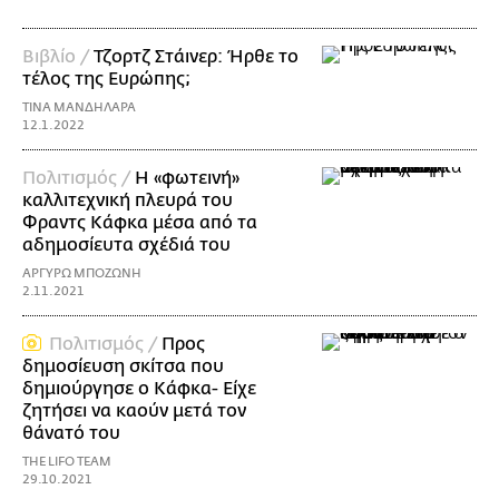
Βιβλίο /
Τζορτζ Στάινερ: Ήρθε το
τέλος της Ευρώπης;
ΤΙΝΑ ΜΑΝΔΗΛΑΡΑ
12.1.2022
Πολιτισμός /
Η «φωτεινή»
καλλιτεχνική πλευρά του
Φραντς Κάφκα μέσα από τα
αδημοσίευτα σχέδιά του
ΑΡΓΥΡΩ ΜΠΟΖΩΝΗ
2.11.2021
Πολιτισμός /
Προς
δημοσίευση σκίτσα που
δημιούργησε ο Κάφκα- Είχε
ζητήσει να καούν μετά τον
θάνατό του
THE LIFO TEAM
29.10.2021