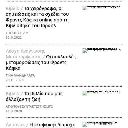
Βιβλίο /
Τα χειρόγραφα, οι
σημειώσεις και τα σχέδια του
Φραντς Κάφκα online από τη
Βιβλιοθήκη του Ισραήλ
THE LIFO TEAM
13.6.2021
Λέσχη Ανάγνωσης:
Μεταμορφώσεις /
Οι πολλαπλές
μεταμορφώσεις του Φραντς
Κάφκα
ΤΙΝΑ ΜΑΝΔΗΛΑΡΑ
29.10.2020
Βιβλίο /
Τα βιβλία που μας
άλλαξαν τη ζωή
ΑΠΟ ΤΟΥΣ ΣΥΝΤΑΚΤΕΣ ΤΗΣ LIFO
11.9.2020
Αλμανάκ /
Η «καφκική» διαμάχη