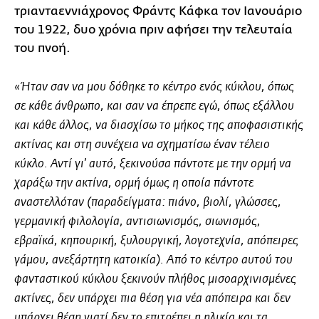
τριανταεννιάχρονος Φράντς Κάφκα τον Ιανουάριο
του 1922, δυο χρόνια πριν αφήσει την τελευταία
του πνοή.
«Ήταν σαν να μου δόθηκε το κέντρο ενός κύκλου, όπως
σε κάθε άνθρωπο, και σαν να έπρεπε εγώ, όπως εξάλλου
και κάθε άλλος, να διασχίσω το μήκος της αποφασιστικής
ακτίνας και στη συνέχεια να σχηματίσω έναν τέλειο
κύκλο. Αντί γι’ αυτό, ξεκινούσα πάντοτε με την ορμή να
χαράξω την ακτίνα, ορμή όμως η οποία πάντοτε
αναστελλόταν (παραδείγματα: πιάνο, βιολί, γλώσσες,
γερμανική φιλολογία, αντισιωνισμός, σιωνισμός,
εβραϊκά, κηπουρική, ξυλουργική, λογοτεχνία, απόπειρες
γάμου, ανεξάρτητη κατοικία). Από το κέντρο αυτού του
φανταστικού κύκλου ξεκινούν πλήθος μισοαρχινισμένες
ακτίνες, δεν υπάρχει πια θέση για νέα απόπειρα και δεν
υπάρχει θέση γιατί δεν το επιτρέπει η ηλικία και τα