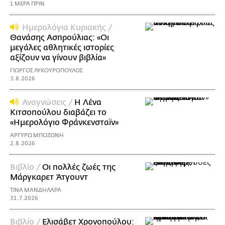
1 ΜΕΡΑ ΠΡΙΝ
Ημερολόγια Κυριακής /
Θανάσης Ασπρούλιας: «Οι
μεγάλες αθλητικές ιστορίες
αξίζουν να γίνουν βιβλία»
ΓΙΩΡΓΟΣ ΛΥΚΟΥΡΟΠΟΥΛΟΣ
3.8.2026
Αναγνώσεις /
Η Λένα
Κιτσοπούλου διαβάζει το
«Ημερολόγιο Φράνκενσταϊν»
ΑΡΓΥΡΩ ΜΠΟΖΩΝΗ
2.8.2026
Βιβλίο /
Οι πολλές ζωές της
Μάργκαρετ Άτγουντ
ΤΙΝΑ ΜΑΝΔΗΛΑΡΑ
31.7.2026
Βιβλίο /
Ελισάβετ Χρονοπούλου: