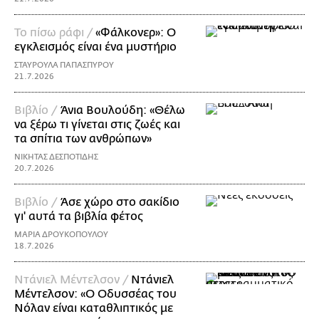
Το πίσω ράφι /
«Φάλκονερ»: Ο
εγκλεισμός είναι ένα μυστήριο
ΣΤΑΥΡΟΥΛΑ ΠΑΠΑΣΠΥΡΟΥ
21.7.2026
Βιβλίο /
Άνια Βουλούδη: «Θέλω
να ξέρω τι γίνεται στις ζωές και
τα σπίτια των ανθρώπων»
ΝΙΚΗΤΑΣ ΔΕΣΠΟΤΙΔΗΣ
20.7.2026
Βιβλίο /
Άσε χώρο στο σακίδιο
γι' αυτά τα βιβλία φέτος
ΜΑΡΙΑ ΔΡΟΥΚΟΠΟΥΛΟΥ
18.7.2026
Ντάνιελ Μέντελσον /
Ντάνιελ
Μέντελσον: «Ο Οδυσσέας του
Νόλαν είναι καταθλιπτικός με