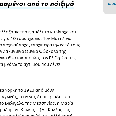
τώρα
ασμένοι από το πάιξιμό
αλλαξοπίστησε, απόλυτο κυρίαρχο και
 για 40 τόσα χρόνια. Τον Μυτηλινιό
ό αρχιναύαρχο, «αρχιπειρατή» κατά τους
ν Ζακυνθινό Ούγκο Φώσκολο της
νικο Θεοτοκόπουλο, τον Ελ Γκρέκο της
 να βγάλω το άχτι μου που λένε!
έα Υόρκη το 1923 από μάνα
ταγωγής, το γένος Δημητριάδη, και
το Μελιγαλά της Μεσσηνίας, η Μαρία
αζόμενη Κάλλας... (Λα Κάλλας, ως