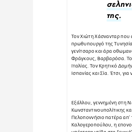
σεληνι
της.
Τον Χιώτη Χάσνανταρ που 
πρωθυπουργό της Τυνησίας
γενίτσαρο και άρα οθωμαν
Φράγκους, Βαρβαρόσα. Το
Ιταλίας. Τον Κρητικό Δομή
Ισπανίας και Σία. Έτσι, για
Εξάλλου, γεννημένη στη Ν
Κωνσταντινουπολίτικης κα
Πελοποννήσιο πατέρα απ’ 
Καλογεροπούλου, η επονομ