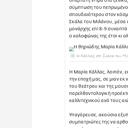
υπέρτατη ντίβα στα ξενικά
σύμπτωση του πεπρωμένου
σπουδαιότερου στον κόσμ
Σκάλα του Μιλάνου, μέσα 
μονάρχης επί 8-9 συναπτά
ο κολοφώνας της έτσι κι α
Η Κάλλας στη Σκάλα του Μι
Η Μαρία Κάλλας, λοιπόν, 
την εποχή μας, σε μιαν εκ
του θεάτρου και της μουσι
παρελθοντολογική προέκτ
καλλιτεχνικού ανά τους αι
Υπαγόρευσε, ακούσια εξυπ
συμπατριώτες της να αρθο