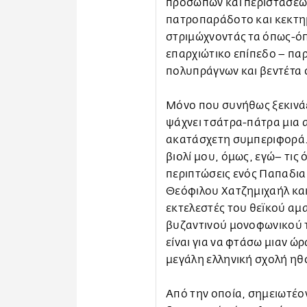
προσώπων και περιστάσεων
πατροπαράδοτο και κεκτημ
στριμώχνοντάς τα όπως-όπ
επαρχιώτικο επίπεδο – παρ
πολυπράγνων και βεντέτα ο
Μόνο που συνήθως ξεκινάε
ψάχνει τσάτρα-πάτρα μια α
ακατάσχετη συμπεριφορά. 
βιολί μου, όμως, εγώ– τις 
περιπτώσεις ενός Παπαδια
Θεόφιλου Χατζημιχαήλ και
εκτελεστές του θεϊκού αμ
βυζαντινού μονοφωνικού τ
είναι για να φτάσω μιαν ώρ
μεγάλη ελληνική σχολή ηθ
Από την οποία, σημειωτέο