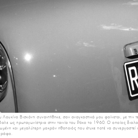
 Λουκίνο Βισκόντι συναντήθηκε, σαν αναγκαστικά μου φαίνεται, με την τ
 έβαλε ως πρωταγωνίστρια στην ταινία του Ρόκο το 1960. Ο οποίος διαλ
μένη και μεγαλύτερη μακράν ηθοποιός που έτυχε ποτέ να συνεργαστεί στ
ογράφο.