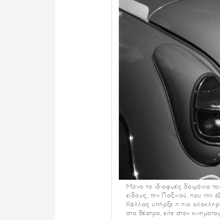
Μόνο το ιδιοφυές δαιμόνιο του
είδους, την Παξινού, που την
Κάλλας υπήρξε η πιο ολοκληρω
στο θέατρο, είτε στον κινηματ