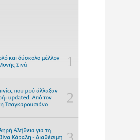
ολό και δύσκολο μέλλον
Μονής Σινά
αινίες που μού άλλαξαν
ωή- updated. Aπό τον
η Τσαγκαρουσιάνο
ληρή Αλήθεια για τη
ίνα Κάραλη - Διαθέσιμη