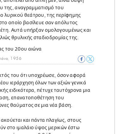
), αποτελεί από απλή μεν, αλλά σαφή
 της, αναγραμματισμό του
ο λυρικού θεάτρου, της περίφημης
στο οποίο βασίλευε σαν απόλυτος
 έτη. Αυτά υπήρξαν ομολογουμένως και
λλιώς θρυλικής σταδιοδρομίας της.
λάνο, 1956
εκτός του ότι υποχρέωσε, όσον αφορά
 νέου ιεράρχηση όλων των αξιών γενικά
κής ειδικότερα, πέτυχε ταυτόχρονα μια
αση, επανατοποθέτηση του
ώνες θαύματος σε μια νέα βάση.
ακούεται και πάντα πλαγίως, στους
ύν στο ιμαλάιο ύψος μερικών έστω