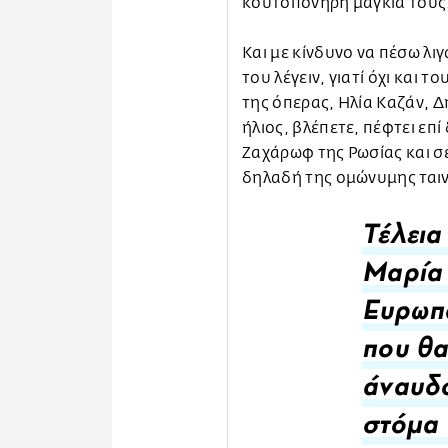
κουτοπόνηρη μαγκιά τους
Και με κίνδυνο να πέσω λιγ
του λέγειν, γιατί όχι και τ
της όπερας, Ηλία Καζάν, 
ήλιος, βλέπετε, πέφτει επί
Ζαχάρωφ της Ρωσίας και σε
δηλαδή της ομώνυμης ταιν
Τέλεια
Μαρία 
Ευρωπα
που θα
άναυδο
στόμα 