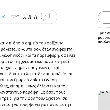
0
Tρεις 
μουσικο
απώλει
και απ’ όποιο σημείο του ορίζοντα
 μάλιστα, ο «δυτικός», όταν αναφέρεται
», «ελληνικός» και τα παρεμφερή, οφείλει
τόμα του τη χλευαστικά μονότονη και
 αρχαίων ημών προγόνων», περί
ς, Αριστοτέλη και δεν συμμαζεύεται.
και τον Σμυρνιό Αρίστο Ωνάση.
λας, είπαμε. Όπως άλλωστε και τον
 Κωνσταντίνο Καβάφη. Εφόσον τους
 τρεις, για την ώρα τουλάχιστον, σε
 ένταση να τους φύγει για πάντα αυτή η