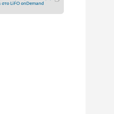
 στo LiFO onDemand