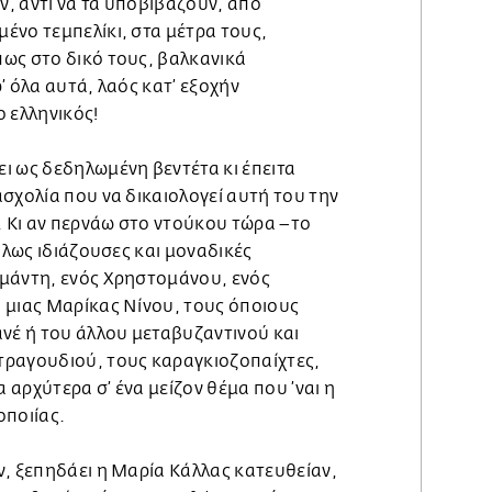
, αντί να τα υποβιβάζουν, από
ένο τεμπελίκι, στα μέτρα τους,
ως στο δικό τους, βαλκανικά
’ όλα αυτά, λαός κατ’ εξοχήν
 ελληνικός!
ι ως δεδηλωμένη βεντέτα κι έπειτα
σχολία που να δικαιολογεί αυτή του την
Κι αν περνάω στο ντούκου τώρα –το
όλως ιδιάζουσες και μοναδικές
μάντη, ενός Χρηστομάνου, ενός
 μιας Μαρίκας Νίνου, τους όποιους
ανέ ή του άλλου μεταβυζαντινού και
ραγουδιού, τους καραγκιοζοπαίχτες,
α αρχύτερα σ’ ένα μείζον θέμα που ’ναι η
οποιίας.
ν, ξεπηδάει η Μαρία Κάλλας κατευθείαν,