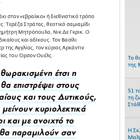
.
άκι στον «εβραίικο» ή διεθνιστικό τρόπο
ους: Τερέζα Στράτας, θεοτικό σαμιαμίδι
Δημήτρη Μητρόπουλο, Νικ Δε Γκρικ. Ο
 δικαίους και αδίκους. Τον Βασίλι
ρ της Αγγλίας, τον κύριος Αρκάντιν
ίας του Όρσον Ουέλς.
Το θ
της 
 θωρακισμένη έτσι η
θα επιστρέψει στους
51 τ
τη ζ
ίους και τους Δυτικούς,
Στάθ
 μείνουν κυριολεκτικά
ι και με ανοιχτό το
Η Σκ
θα παραμιλούν σαν
Μαλβ